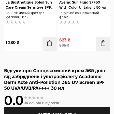
La Biosthetique Soleil Sun
Averac Sun Fluid SPF50
Care Cream Sensitive SPF
With Color Ulrtalight 50 мл
50+ 50 мл
Сонцезахисний крем для
Тонуючий сонцезахисний
чутливої шкіри
флюїд
623
₴
1 280
₴
805
₴
Відгуки про Сонцезахисний крем 365 днів
від забруднень і ультрафіолету Academie
Derm Acte Anti-Pollution 365 UV Screen SPF
50 UVA/UVB/PA++++ 30 мл
0.0
на основі 0 відгуків
ЗАЛИШИТИ ВІДГУК