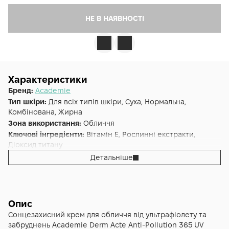
НЕ В НАЯВНОСТІ
Характеристики
Бренд:
Academie
Тип шкіри:
Для всіх типів шкіри, Суха, Нормальна,
Комбінована, Жирна
Зона використання:
Обличчя
Ключові інгредієнти:
Вітамін E, Рослинні екстракти,
Діоксид титану
Основна дія:
Захист від сонця
,
Зволоження
Детальніше
Додаткові властивості:
Cruelty-free
Форма випуску:
Крем
Країна:
Франція
Лінійка:
Academie Derm Acte
Опис
Альтернативна назва:
Захисний крем 365 СПФ 50
Сонцезахисний крем для обличчя від ультрафіолету та
Acadèmie Derm Acte UV Écran 365 Jours FPS 50 -
забруднень Academie Derm Acte Anti-Pollution 365 UV