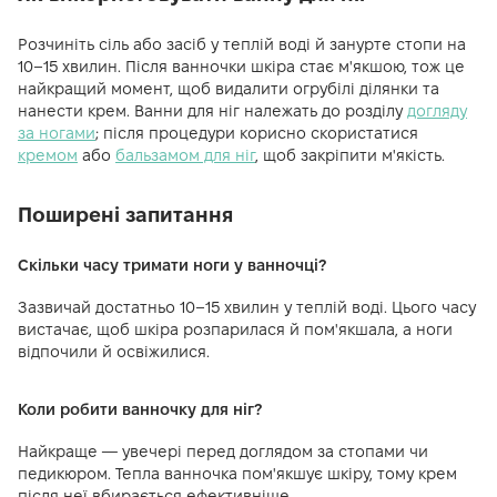
Розчиніть сіль або засіб у теплій воді й занурте стопи на
10–15 хвилин. Після ванночки шкіра стає м'якшою, тож це
найкращий момент, щоб видалити огрубілі ділянки та
нанести крем. Ванни для ніг належать до розділу
догляду
за ногами
; після процедури корисно скористатися
кремом
або
бальзамом для ніг
, щоб закріпити м'якість.
Поширені запитання
Скільки часу тримати ноги у ванночці?
Зазвичай достатньо 10–15 хвилин у теплій воді. Цього часу
вистачає, щоб шкіра розпарилася й пом'якшала, а ноги
відпочили й освіжилися.
Коли робити ванночку для ніг?
Найкраще — увечері перед доглядом за стопами чи
педикюром. Тепла ванночка пом'якшує шкіру, тому крем
після неї вбирається ефективніше.