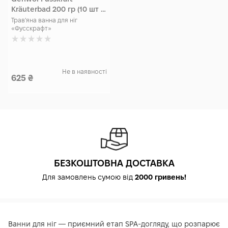
Kräuterbad 200 гр (10 шт *
20 гр)
Трав'яна ванна для ніг
«Фусскрафт»
Не в наявності
625
₴
БЕЗКОШТОВНА ДОСТАВКА
Для замовлень сумою від
2000 гривень!
Ванни для ніг — приємний етап SPA-догляду, що розпарює