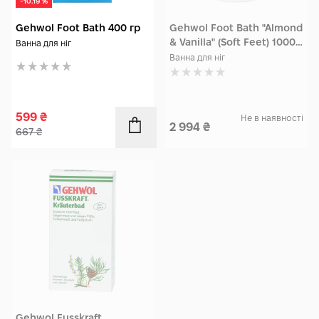
-10.19 %
Gehwol Foot Bath 400 гр
Gehwol Foot Bath "Almond
& Vanilla" (Soft Feet) 1000
Ванна для ніг
мл
Ванна для ніг
599
₴
Не в наявності
2 994
₴
667
₴
Gehwol Fusskraft