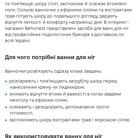
та пом'якшує шкіру стоп, заспокоює й освіжає втомлені
ноги. Сольові ванночки з ефірними оліями та екстрактами
трав готують шкіру до подальшого догляду, дарують
відчуття легкості й комфорту наприкінці дня. В інтернет-
магазині Behonest представлені засоби для ванн для ніг
від професійних подологічних брендів з доставкою по
всій Україні.
Для чого потрібні ванни для ніг
Ванночки розв'язують одразу кілька завдань:
розпарюють і пом'якшують загрубілу шкіру перед
нанесенням крему чи педикюром;
знімають відчуття втоми й важкості в ногах завдяки
ментолу та ефірним оліям;
освіжають і дезодорують, допомагаючи проти
пітливості;
заспокоюють шкіру екстрактами трав і морською сіллю.
Як використовувати ванну для ніг