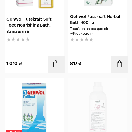
Gehwol Fusskraft Herbal
Gehwol Fusskraft Soft
Bath 400 гр
Feet Nourishing Bath
Трав'яна ванна для ніг
Almond + Vanilla 200 мл
Ванна для ніг
«Фусскрафт»
1 010
₴
817
₴