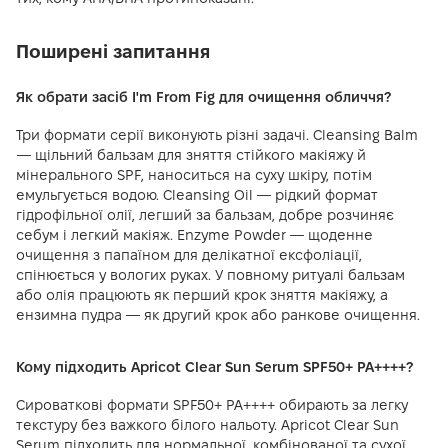
Поширені запитання
Як обрати засіб I'm From Fig для очищення обличчя?
Три формати серії виконують різні задачі. Cleansing Balm
— щільний бальзам для зняття стійкого макіяжу й
мінерального SPF, наноситься на суху шкіру, потім
емульгується водою. Cleansing Oil — рідкий формат
гідрофільної олії, легший за бальзам, добре розчиняє
себум і легкий макіяж. Enzyme Powder — щоденне
очищення з папаїном для делікатної ексфоліації,
спінюється у вологих руках. У повному ритуалі бальзам
або олія працюють як перший крок зняття макіяжу, а
ензимна пудра — як другий крок або ранкове очищення.
Кому підходить Apricot Clear Sun Serum SPF50+ PA++++?
Сироваткові формати SPF50+ PA++++ обирають за легку
текстуру без важкого білого нальоту. Apricot Clear Sun
Serum підходить для нормальної, комбінованої та сухої