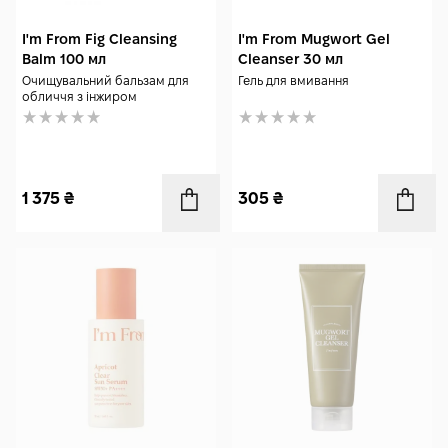
I'm From Fig Cleansing
I'm From Mugwort Gel
Balm 100 мл
Cleanser 30 мл
Очищувальний бальзам для
Гель для вмивання
обличчя з інжиром
1 375
₴
305
₴