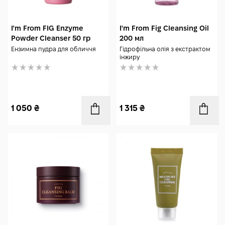
I'm From FIG Enzyme
I'm From Fig Cleansing Oil
Powder Cleanser 50 гр
200 мл
Ензимна пудра для обличчя
Гідрофільна олія з екстрактом
інжиру
1 050
₴
1 315
₴