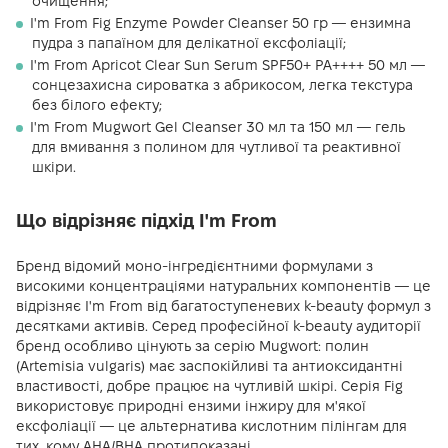
очищення;
I'm From Fig Enzyme Powder Cleanser 50 гр — ензимна
пудра з папаїном для делікатної ексфоліації;
I'm From Apricot Clear Sun Serum SPF50+ PA++++ 50 мл —
сонцезахисна сироватка з абрикосом, легка текстура
без білого ефекту;
I'm From Mugwort Gel Cleanser 30 мл та 150 мл — гель
для вмивання з полином для чутливої та реактивної
шкіри.
Що відрізняє підхід I'm From
Бренд відомий моно-інгредієнтними формулами з
високими концентраціями натуральних компонентів — це
відрізняє I'm From від багатоступеневих k-beauty формул з
десятками активів. Серед професійної k-beauty аудиторії
бренд особливо цінують за серію Mugwort: полин
(Artemisia vulgaris) має заспокійливі та антиоксидантні
властивості, добре працює на чутливій шкірі. Серія Fig
використовує природні ензими інжиру для м'якої
ексфоліації — це альтернатива кислотним пілінгам для
тих, кому AHA/BHA протипоказані.