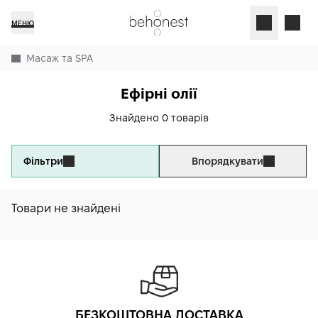
МЕНЮ
Масаж та SPA
Ефірні олії
Знайдено 0 товарів
Фільтри
Впорядкувати
Товари не знайдені
БЕЗКОШТОВНА ДОСТАВКА