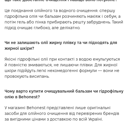
Це поєднання олійного та водного очищення: спершу
гідрофільна олія чи бальзам розчиняють макіяж і себум, а
потім гель або пінка прибирають решту забруднень. Такий
підхід очищає глибоко, але делікатно.
Чи не залишають олії жирну плівку та чи підходять для
жирної шкіри?
Якісні гідрофільні олії при контакті з водою емульгуються
й повністю змиваються, не лишаючи плівки. Для жирної
шкіри підійдуть легкі некомедогенні формули — вони не
провокують висипань.
Чому варто купити очищувальний бальзам чи гідрофільну
олію в Behonest?
У магазині Behonest представлені лише оригінальні
засоби для олійного очищення від перевірених брендів
за вигідними цінами з доставкою по всій Україні.