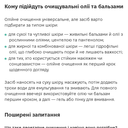
Кому підійдуть очищувальні олії та бальзами
Олійне очищення універсальне, але засіб варто
підбирати за типом шкіри:
для сухої та чутливої шкіри — живильні бальзами й олії з
рослинними оліями, центелою та пантенолом;
для жирної та комбінованої шкіри — легші гідрофільні
олії, що глибоко очищають пори й не лишають важкості;
для тих, хто користується стійким макіяжем чи
сонцезахистом — олійне очищення як перший крок
щоденного догляду.
Засіб наносять на суху шкіру, масажують, потім додають
трохи води для емульгування та змивають. Для повного
очищення ввечері використовуйте олію чи бальзам
першим кроком, а далі — гель або пінку для вмивання.
Поширені запитання
Що таке двоетапне очищення і навіщо воно потрібне?