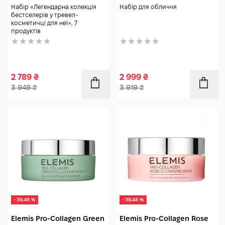
Набір «Легендарна колекція
Набір для обличчя
бестселерів у тревел-
косметичці для неї», 7
продуктів
2 789
₴
2 999
₴
3 949
₴
3 919
₴
-39.46 %
-39.48 %
Elemis Pro-Collagen Green
Elemis Pro-Collagen Rose