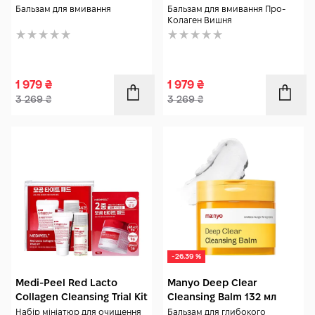
гр
Бальзам для вмивання
Бальзам для вмивання Про-
Колаген Вишня
1 979
₴
1 979
₴
3 269
₴
3 269
₴
-26.39 %
Medi-Peel Red Lacto
Manyo Deep Clear
Collagen Cleansing Trial Kit
Cleansing Balm 132 мл
Набір мініатюр для очищення
Бальзам для глибокого