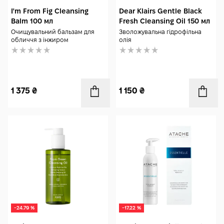
I'm From Fig Cleansing
Dear Klairs Gentle Black
Balm 100 мл
Fresh Cleansing Oil 150 мл
Очищувальний бальзам для
Зволожувальна гідрофільна
обличчя з інжиром
олія
1 375
₴
1 150
₴
-24.79 %
-17.22 %