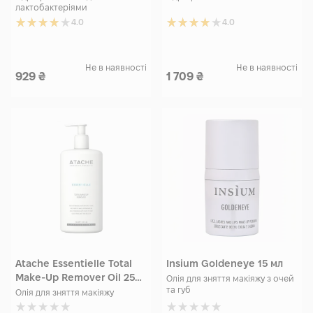
лактобактеріями
4.0
4.0
Не в наявності
Не в наявності
929
₴
1 709
₴
Atache Essentielle Total
Insium Goldeneye 15 мл
Make-Up Remover Oil 250
Олія для зняття макіяжу з очей
та губ
мл
Олія для зняття макіяжу