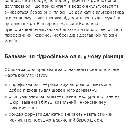
сонцезахист і себум, не пересушуючи шкіру. В їх основі —
доглядові олії, що при контакті з водою емульгуються та
змиваються без жирної плівки. Це делікатна альтернатива
агресивному вмиванню, яка підходить навіть для сухої та
чутливої шкіри. В інтернет-магазині Behonest
представлені очищувальні бальзами й гідрофільні олії від
професійних і корейських брендів з доставкою по всій
Україні.
Бальзам чи гідрофільна олія: у чому різниця
Обидва засоби працюють за однаковим принципом, але
мають різну текстуру:
гідрофільна олія — рідка, зручно розподіляється й
добре підходить для щоденного демакіяжу;
очищувальний бальзам — щільна текстура, що тане на
шкірі; зазвичай більш живильний і економний у
використанні;
обидва формати делікатно знімають навіть стійкий
макіяж і не порушують захисний бар'єр шкіри.