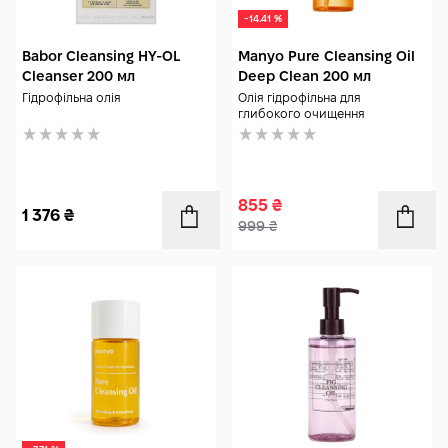
-14.41 %
Babor Cleansing HY-OL
Manyo Pure Cleansing Oil
Cleanser 200 мл
Deep Clean 200 мл
Гідрофільна олія
Олія гідрофільна для
глибокого очищення
855
₴
1 376
₴
999
₴