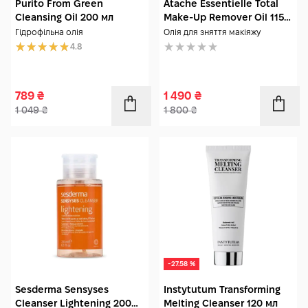
Purito From Green
Atache Essentielle Total
Cleansing Oil 200 мл
Make-Up Remover Oil 115
мл
Гідрофільна олія
Олія для зняття макіяжу
4.8
789
₴
1 490
₴
1 049
₴
1 800
₴
-27.58 %
Sesderma Sensyses
Instytutum Transforming
Cleanser Lightening 200
Melting Cleanser 120 мл