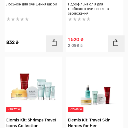
мл
Лосьйон для очищення шкіри
Гідрофільна олія для
глибокого очищення та
зволоження
1 520
₴
832
₴
2 099
₴
-29.37 %
-23.48 %
Elemis Kit: Shrimps Travel
Elemis Kit: Travel Skin
Icons Collection
Heroes for Her