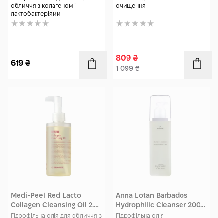
обличчя з колагеном і
очищення
лактобактеріями
809
₴
619
₴
1 099
₴
Medi-Peel Red Lacto
Anna Lotan Barbados
Collagen Cleansing Oil 2.0
Hydrophilic Cleanser 200
200 мл
мл
Гідрофільна олія для обличчя з
Гідрофільна олія