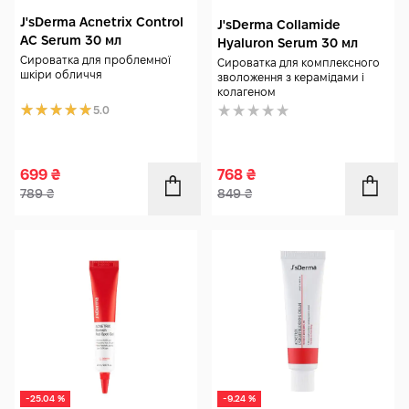
J'sDerma Acnetrix Control
J'sDerma Collamide
AC Serum 30 мл
Hyaluron Serum 30 мл
Сироватка для проблемної
Сироватка для комплексного
шкіри обличчя
зволоження з керамідами і
колагеном
5.0
699
₴
768
₴
789
₴
849
₴
-25.04 %
-9.24 %