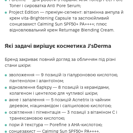
Toner і сироватка Anti Pore Serum;
Project Edition — преміум-сегмент: вітамінна ампула й
крем vita-Brightening Capsule та заспокійливий
сонцезахист Calming Sun SPF50+ PA++++; плюс
відновлювальний крем Returnage Blending Cream.
Які задачі вирішує косметика J'sDerma
Бренд закриває повний догляд за обличчям під різні
стани шкіри:
зволоження — 9 позицій із гіалуроновою кислотою,
пантенолом і алантоїном;
відновлення бар'єру — 8 позицій із керамідами,
колагеном і центелою для чутливої шкіри;
акне і запалення — 5 позицій Acnetrix із чайним
деревом, ніацинамідом і саліциловою кислотою;
освітлення і пігментація — 3 позиції з вітаміном С і
транексамовою кислотою;
пори й текстура — Porefine з AHA-кислотою;
сонцезахист — Calming Sun SPF50+ PA++++.