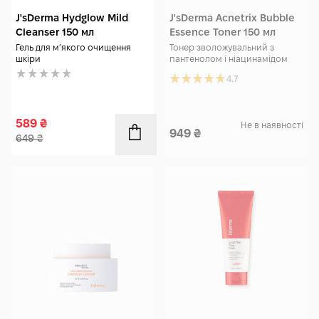
J'sDerma Hydglow Mild
J'sDerma Acnetrix Bubble
Cleanser 150 мл
Essence Toner 150 мл
Гель для м’якого очищення
Тонер зволожувальний з
шкіри
пантенолом і ніацинамідом
4.7
589
₴
Не в наявності
949
₴
649
₴