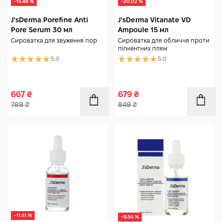
-15.46 %
-20.02 %
J'sDerma Porefine Anti
J'sDerma Vitanate VD
Pore Serum 30 мл
Ampoule 15 мл
Сироватка для звуження пор
Сироватка для обличчя проти
пігментних плям
5.0
5.0
667
₴
679
₴
789
₴
849
₴
-11.41 %
-9.54 %