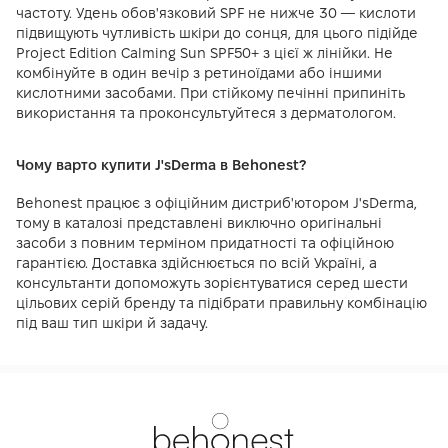
частоту. Удень обов'язковий SPF не нижче 30 — кислоти
підвищують чутливість шкіри до сонця, для цього підійде
Project Edition Calming Sun SPF50+ з цієї ж лінійки. Не
комбінуйте в один вечір з ретиноїдами або іншими
кислотними засобами. При стійкому печінні припиніть
використання та проконсультуйтеся з дерматологом.
Чому варто купити J'sDerma в Behonest?
Behonest працює з офіційним дистриб'ютором J'sDerma,
тому в каталозі представлені виключно оригінальні
засоби з повним терміном придатності та офіційною
гарантією. Доставка здійснюється по всій Україні, а
консультанти допоможуть зорієнтуватися серед шести
цільових серій бренду та підібрати правильну комбінацію
під ваш тип шкіри й задачу.