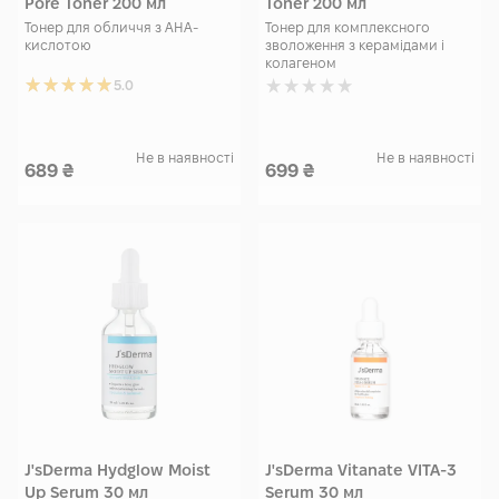
Pore Toner 200 мл
Toner 200 мл
Тонер для обличчя з АНА-
Тонер для комплексного
кислотою
зволоження з керамідами і
колагеном
5.0
Не в наявності
Не в наявності
689
₴
699
₴
J'sDerma Hydglow Moist
J'sDerma Vitanate VITA-3
Up Serum 30 мл
Serum 30 мл