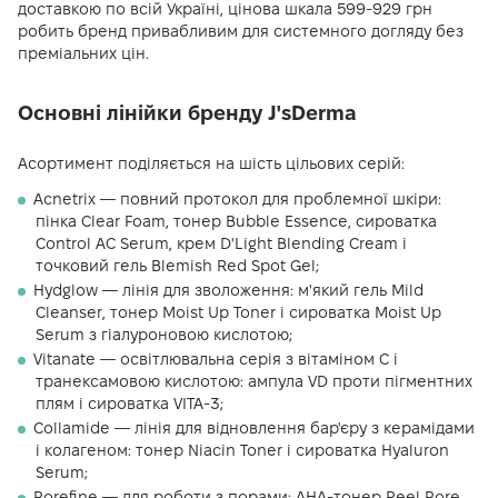
доставкою по всій Україні, цінова шкала 599-929 грн
робить бренд привабливим для системного догляду без
преміальних цін.
Основні лінійки бренду J'sDerma
Асортимент поділяється на шість цільових серій:
Acnetrix — повний протокол для проблемної шкіри:
пінка Clear Foam, тонер Bubble Essence, сироватка
Control AC Serum, крем D'Light Blending Cream і
точковий гель Blemish Red Spot Gel;
Hydglow — лінія для зволоження: м'який гель Mild
Cleanser, тонер Moist Up Toner і сироватка Moist Up
Serum з гіалуроновою кислотою;
Vitanate — освітлювальна серія з вітаміном C і
транексамовою кислотою: ампула VD проти пігментних
плям і сироватка VITA-3;
Collamide — лінія для відновлення бар'єру з керамідами
і колагеном: тонер Niacin Toner і сироватка Hyaluron
Serum;
Porefine — для роботи з порами: AHA-тонер Peel Pore