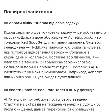
Поширені запитання
Як обрати лінію J'sDerma під свою задачу?
Кожна серія вирішує конкретну задачу — це робить вибір
простим. Шкіра з акне або жирна — Acnetrix, особливо
точковий Red Spot Gel для активних запалень. Суха або
зневоднена — Hydglow з гіалуронкою. Зріла та чутлива,
яка потребує відновлення бар'єру — Collamide з
керамідами й колагеном. Постакне або пігментація —
Vitanate з вітаміном С і транексамовою кислотою.
Розширені пори й нерівна текстура — Porefine з AHA-
кислотою. Серії можна комбінувати: наприклад, Acnetrix
для жирних зон + Hydglow для сухих ділянок.
Як ввести Porefine Peel Pore Toner з AHA у догляд?
AHA-кислоти потребують поступового введення.
Стартуйте з 2-3 разів на тиждень увечері на суху шкіру
після очищення, далі за переносимістю збільшуйте