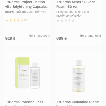
J'sDerma Project Edition
J'sDerma Acnetrix Clear
vita-Brightening Capsule
Foam 130 мл
Cream 50 мл
Вітамінний крем для обличчя
Пінка відновлююча для
проблемної шкіри
5.0
Не в наявності
Не в наявності
929
₴
689
₴
J'sDerma Porefine Peel
J'sDerma Collamide Niacin