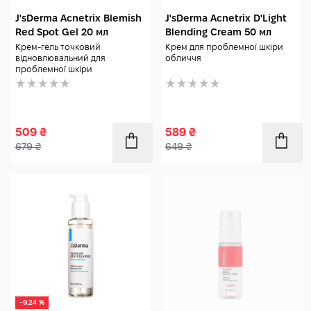
J'sDerma Acnetrix Blemish
J'sDerma Acnetrix D'Light
Red Spot Gel 20 мл
Blending Cream 50 мл
Крем-гель точковий
Крем для проблемної шкіри
відновлювальний для
обличчя
проблемної шкіри
509
₴
589
₴
679
₴
649
₴
-9.24 %