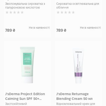
Зволожувальна сироватка з
Сироватка освітлювальна для
гіалуроновою кислотою
обличчя
Не в наявності
Не в наявності
789
₴
789
₴
J'sDerma Project Edition
J'sDerma Returnage
Calming Sun SPF 50+
Blending Cream 50 мл
PA++++ Cream 50 мл
Заспокійливий
Відновлювальний крем для