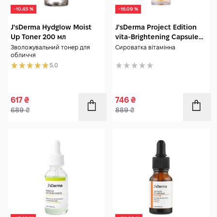
-10.45 %
-16.09 %
J'sDerma Hydglow Moist
J'sDerma Project Edition
Up Toner 200 мл
vita-Brightening Capsule
Ampoule 50 мл
Зволожувальний тонер для
Сироватка вітамінна
обличчя
5.0
617
₴
746
₴
689
₴
889
₴