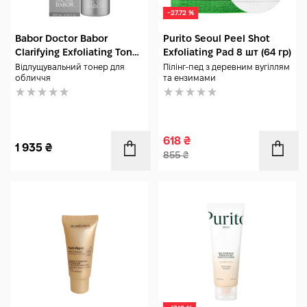
-27.72 %
Babor Doctor Babor
Purito Seoul Peel Shot
Clarifying Exfoliating Toner
Exfoliating Pad 8 шт (64 гр)
200 мл
Відлущувальний тонер для
Пілінг-пед з деревним вугіллям
обличчя
та ензимами
618
₴
1 935
₴
855
₴