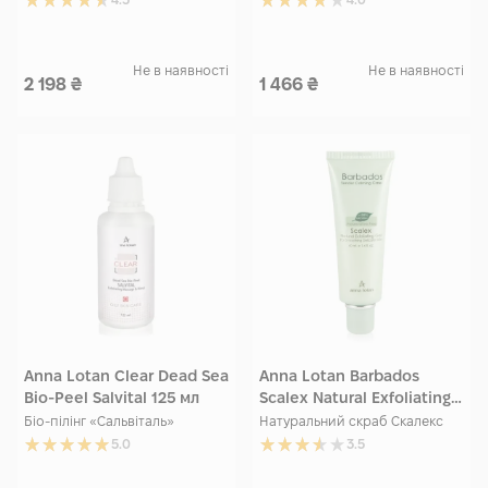
Не в наявності
Не в наявності
2 198
₴
1 466
₴
Anna Lotan Clear Dead Sea
Anna Lotan Barbados
Bio-Peel Salvital 125 мл
Scalex Natural Exfoliating
Gel 40 мл
Біо-пілінг «Сальвіталь»
Натуральний скраб Скалекс
5.0
3.5