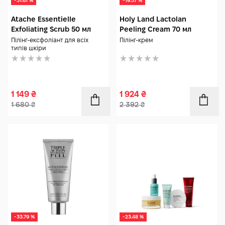
-31.61 %
-19.57 %
Atache Essentielle
Holy Land Lactolan
Exfoliating Scrub 50 мл
Peeling Cream 70 мл
Пілінг-ексфоліант для всіх
Пілінг-крем
типів шкіри
1 149
₴
1 924
₴
1 680
₴
2 392
₴
-33.79 %
-23.48 %