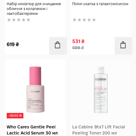
Набір мініатюр для очищення
Пілінг-скатка з галактомісисом
обличчя з колагеном і
лактобактеріями
531
₴
619
₴
599
₴
-25.02 %
Who Cares Gentle Peel
La Cabine Btx7 Lift Facial
Lactic Acid Serum 30 мл
Peeling Toner 200 мл