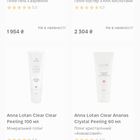
Пілінг-гель з азуленом
Пілінг-бустер з АНА-кислотами
5.0
4.5
Не в наявності
Не в наявності
1 954
₴
2 304
₴
Anna Lotan Clear Clear
Anna Lotan Clear Ananas
Peeling 100 мл
Crystal Peeling 60 мл
Мінеральний пілінг
Пілінг кристалічний
«Ананасовий»
4.5
4.0