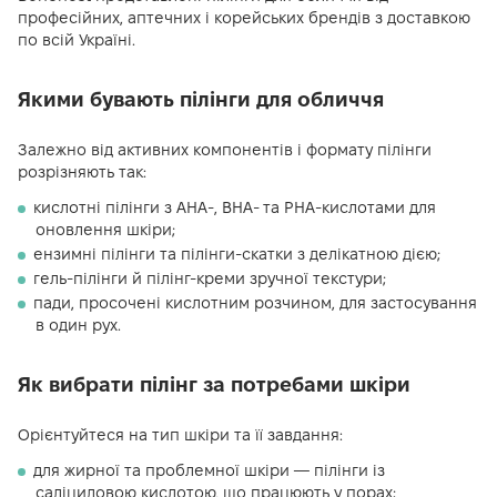
професійних, аптечних і корейських брендів з доставкою
по всій Україні.
Якими бувають пілінги для обличчя
Залежно від активних компонентів і формату пілінги
розрізняють так:
кислотні пілінги з AHA-, BHA- та PHA-кислотами для
оновлення шкіри;
ензимні пілінги та пілінги-скатки з делікатною дією;
гель-пілінги й пілінг-креми зручної текстури;
пади, просочені кислотним розчином, для застосування
в один рух.
Як вибрати пілінг за потребами шкіри
Орієнтуйтеся на тип шкіри та її завдання:
для жирної та проблемної шкіри — пілінги із
саліциловою кислотою, що працюють у порах;