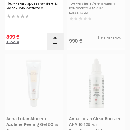
Незмивна сироватка-пілінг із
Тонік-пілінг з 7-пептидним
молочною кислотою
комплексом та АНА-
кислотами
899
₴
Не в наявності
990
₴
1 199
₴
Anna Lotan Alodem
Anna Lotan Clear Booster
Azulene Peeling Gel 50 мл
AHA 16 125 мл