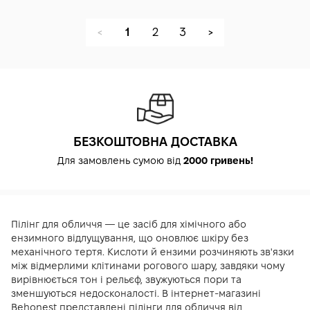
1
2
3
<
>
БЕЗКОШТОВНА ДОСТАВКА
Для замовлень сумою від
2000 гривень!
Пілінг для обличчя — це засіб для хімічного або
ензимного відлущування, що оновлює шкіру без
механічного тертя. Кислоти й ензими розчиняють зв'язки
між відмерлими клітинами рогового шару, завдяки чому
вирівнюється тон і рельєф, звужуються пори та
зменшуються недосконалості. В інтернет-магазині
Behonest представлені пілінги для обличчя від