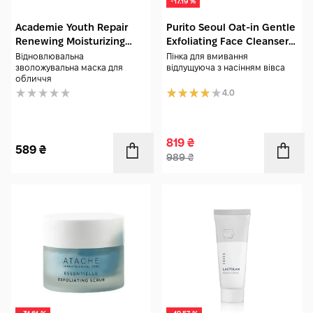
-17.19 %
Academie Youth Repair
Purito Seoul Oat-in Gentle
Renewing Moisturizing
Exfoliating Face Cleanser
Mask 15 мл
150 мл
Відновлювальна
Пінка для вмивання
зволожувальна маска для
відлущуюча з насінням вівса
обличчя
4.0
819
₴
589
₴
989
₴