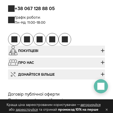
+38 067 128 88 05
Графік роботи:
Пн-Нд: 11:00-18:00
ПОКУПЦЕВІ
ПРО НАС
ДІЗНАЙТЕСЯ БІЛЬШЕ
Договір публічної оферти
Політика конфеденційності
Краща ціна зареєстрованим користувачам —
авторизуйся
Сертифікати
×
або
зареєструйся
та отримай
промокод 10% на перше
© 2026 behonest. Усі права захищені.