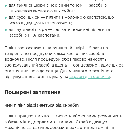
для тьмяної шкіри з нерівним тоном — засоби з
гліколевою кислотою для сяйва;
для сухої шкіри — пілінги з молочною кислотою, що
м'яко відлущують і зволожують;
для чутливої шкіри — делікатні ензимні пілінги та
засоби з PHA-кислотами.
Пілінг застосовують на очищеній шкірі 1–2 рази на
тиждень, не поєднуючи кілька кислотних засобів
водночас. Після процедури обов'язково наносять
зволожувальний засіб, а вдень — сонцезахист, адже шкіра
стає чутливішою до сонця. Для м'якшого механічного
відлущування зверніть увагу на
скраби для обличчя
.
Поширені запитання
Чим пілінг відрізняється від скраба?
Пілінг працює хімічно — кислоти або ензими розчиняють
зв'язки між відмерлими клітинами. Скраб відлущує
механічно, за рахунок абразивних частинок, тож пілінг