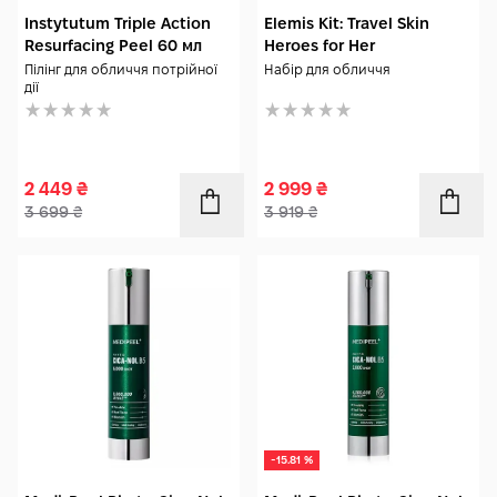
Instytutum Triple Action
Elemis Kit: Travel Skin
Resurfacing Peel 60 мл
Heroes for Her
Пілінг для обличчя потрійної
Набір для обличчя
дії
2 449
₴
2 999
₴
3 699
₴
3 919
₴
-15.81 %