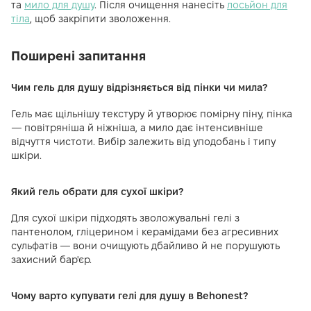
та
мило для душу
. Після очищення нанесіть
лосьйон для
тіла
, щоб закріпити зволоження.
Поширені запитання
Чим гель для душу відрізняється від пінки чи мила?
Гель має щільнішу текстуру й утворює помірну піну, пінка
— повітряніша й ніжніша, а мило дає інтенсивніше
відчуття чистоти. Вибір залежить від уподобань і типу
шкіри.
Який гель обрати для сухої шкіри?
Для сухої шкіри підходять зволожувальні гелі з
пантенолом, гліцерином і керамідами без агресивних
сульфатів — вони очищують дбайливо й не порушують
захисний бар'єр.
Чому варто купувати гелі для душу в Behonest?