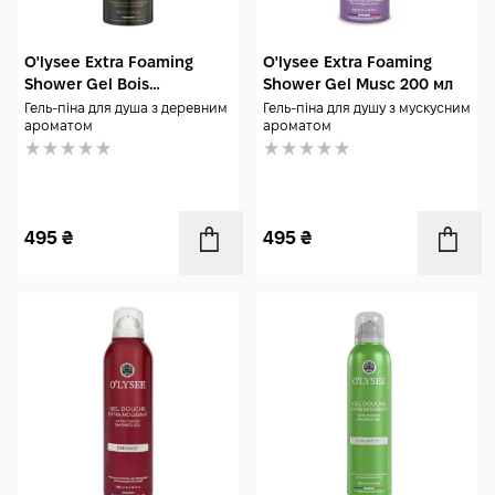
O'lysee Extra Foaming
O'lysee Extra Foaming
Shower Gel Bois
Shower Gel Musc 200 мл
Envoutant 200 мл
Гель-піна для душа з деревним
Гель-піна для душу з мускусним
ароматом
ароматом
495
₴
495
₴