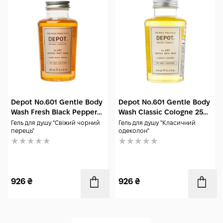
Depot No.601 Gentle Body
Depot No.601 Gentle Body
Wash Fresh Black Pepper
Wash Classic Cologne 250
250 мл
мл
Гель для душу "Свіжий чорний
Гель для душу "Класичний
перець"
одеколон"
926
₴
926
₴