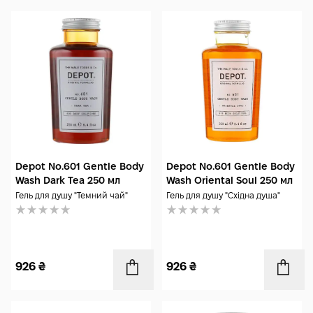
Depot No.601 Gentle Body
Depot No.601 Gentle Body
Wash Dark Tea 250 мл
Wash Oriental Soul 250 мл
Гель для душу "Темний чай"
Гель для душу "Східна душа"
926
₴
926
₴