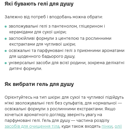
Які бувають гелі для душу
Залежно від потреб і вподобань можна обрати:
зволожувальні гелі з пантенолом, гліцерином і
керамідами для сухої шкіри;
заспокійливі формули з центелою та рослинними
екстрактами для чутливої шкіри;
освіжальні та парфумовані гелі з приємними ароматами
для щоденного бадьорого душу;
універсальні засоби для всієї родини, зокрема делікатні
дитячі формули.
Як вибрати гель для душу
Орієнтуйтесь на тип шкіри: для сухої та чутливої підійдуть
м'які зволожувальні гелі без сульфатів, для нормальної —
освіжальні формули з рослинними екстрактами. Якщо
хочеться ароматного догляду, зверніть увагу на
парфумовані гелі. Гель для душу — частина розділу
засобів для очищення тіла
, куди також входять
пінки
,
олії