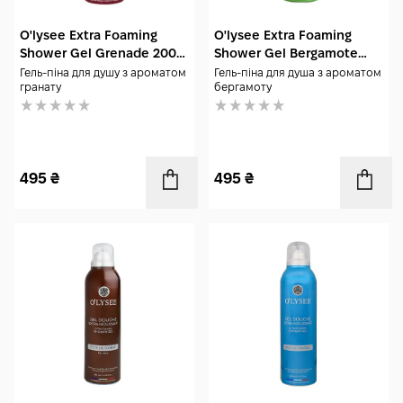
O'lysee Extra Foaming
O'lysee Extra Foaming
Shower Gel Grenade 200
Shower Gel Bergamote
мл
200 мл
Гель-піна для душу з ароматом
Гель-піна для душа з ароматом
гранату
бергамоту
495
₴
495
₴