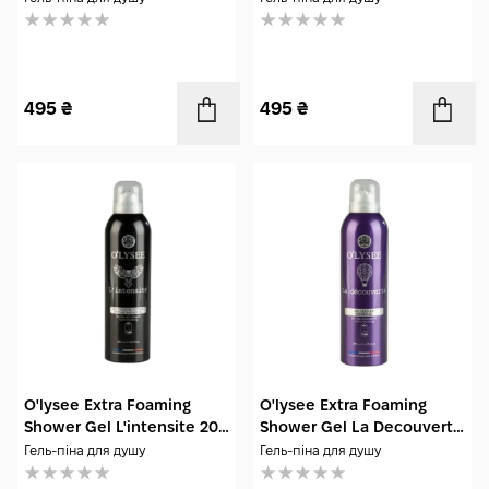
495
₴
495
₴
O'lysee Extra Foaming
O'lysee Extra Foaming
Shower Gel L'intensite 200
Shower Gel La Decouverte
мл
200 мл
Гель-піна для душу
Гель-піна для душу