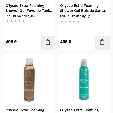
O'lysee Extra Foaming
O'lysee Extra Foaming
Shower Gel Fève de Tonka
Shower Gel Bois de Santal
200 мл
200 мл
Гель-пінка для душу
Гель-пінка для душу
495
₴
495
₴
O'lysee Extra Foaming
O'lysee Extra Foaming