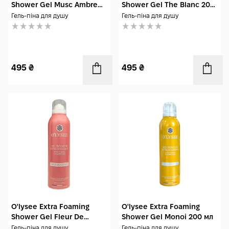
Shower Gel Musc Ambre
Shower Gel The Blanc 200
200 мл
мл
Гель-піна для душу
Гель-піна для душу
495
₴
495
₴
O'lysee Extra Foaming
O'lysee Extra Foaming
Shower Gel Fleur De
Shower Gel Monoi 200 мл
Cerisier 200 мл
Гель-піна для душу
Гель-піна для душу