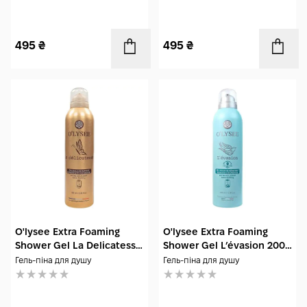
495
₴
495
₴
O'lysee Extra Foaming
O'lysee Extra Foaming
Shower Gel La Delicatesse
Shower Gel L’évasion 200
200 мл
мл
Гель-піна для душу
Гель-піна для душу