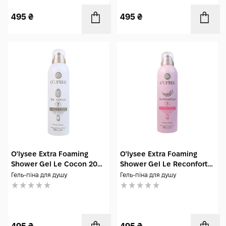
495
₴
495
₴
O'lysee Extra Foaming
O'lysee Extra Foaming
Shower Gel Le Cocon 200
Shower Gel Le Reconfort
мл
200 мл
Гель-піна для душу
Гель-піна для душу