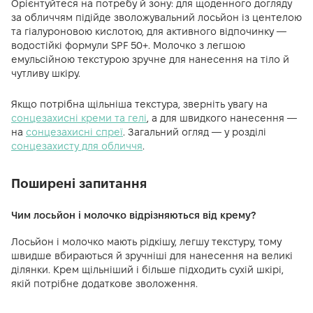
Орієнтуйтеся на потребу й зону: для щоденного догляду
за обличчям підійде зволожувальний лосьйон із центелою
та гіалуроновою кислотою, для активного відпочинку —
водостійкі формули SPF 50+. Молочко з легшою
емульсійною текстурою зручне для нанесення на тіло й
чутливу шкіру.
Якщо потрібна щільніша текстура, зверніть увагу на
сонцезахисні креми та гелі
, а для швидкого нанесення —
на
сонцезахисні спреї
. Загальний огляд — у розділі
сонцезахисту для обличчя
.
Поширені запитання
Чим лосьйон і молочко відрізняються від крему?
Лосьйон і молочко мають рідкішу, легшу текстуру, тому
швидше вбираються й зручніші для нанесення на великі
ділянки. Крем щільніший і більше підходить сухій шкірі,
якій потрібне додаткове зволоження.