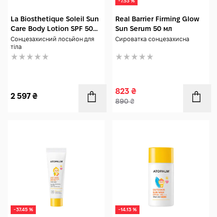
-7.53 %
La Biosthetique Soleil Sun
Real Barrier Firming Glow
Care Body Lotion SPF 50
Sun Serum 50 мл
200 мл
Сонцезахисний лосьйон для
Сироватка сонцезахисна
тіла
823
₴
2 597
₴
890
₴
-37.45 %
-14.13 %