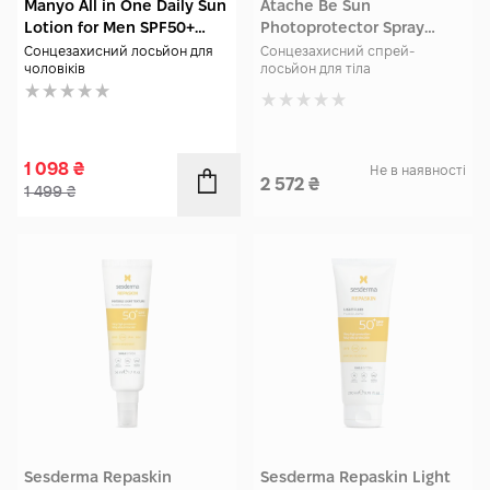
Manyo All in One Daily Sun
Atache Be Sun
Lotion for Men SPF50+
Photoprotector Spray
PA++ 100 мл
Lotion SPF 50+ 200 мл
Сонцезахисний лосьйон для
Сонцезахисний спрей-
чоловіків
лосьйон для тіла
1 098
₴
Не в наявності
2 572
₴
1 499
₴
Sesderma Repaskin
Sesderma Repaskin Light