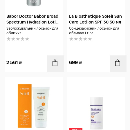
Babor Doctor Babor Broad
La Biosthetique Soleil Sun
Spectrum Hydration Lotion
Care Lotiion SPF 30 50 мл
SPF30 150 мл
Зволожувальний лосьйон для
Сонцезахисний лосьйон для
обличчя
обличчя і тіла
2 561
₴
699
₴