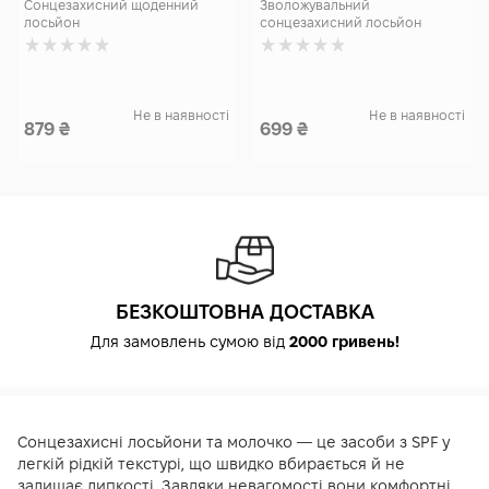
Lotion 60 мл
50 мл
Сонцезахисний щоденний
Зволожувальний
лосьйон
сонцезахисний лосьйон
Не в наявності
Не в наявності
879
₴
699
₴
БЕЗКОШТОВНА ДОСТАВКА
Для замовлень сумою від
2000 гривень!
Сонцезахисні лосьйони та молочко — це засоби з SPF у
легкій рідкій текстурі, що швидко вбирається й не
залишає липкості. Завдяки невагомості вони комфортні