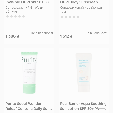
Invisible Fluid SPF50+ 50
Fluid Body Sunscreen
мл
SPF50+ 200 мл
Сонцезахисний флюїд для
Сонцезахисний лосьйон для
обличчя
тіла
Не в наявності
Не в наявності
1 386
₴
1 512
₴
Purito Seoul Wonder
Real Barrier Aqua Soothing
Releaf Centella Daily Sun
Sun Lotion SPF 50+ PA++++