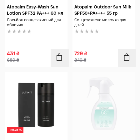
Atopalm Easy-Wash Sun
Atopalm Outdoor Sun Milk
Lotion SPF32 PA+++ 60 мл
SPF50+PA++++ 55 гр
Лосьйон сонцезахисний для
Сонцезахисне молочко для
обличчя
дітей
431
₴
729
₴
689
₴
849
₴
-26.75 %