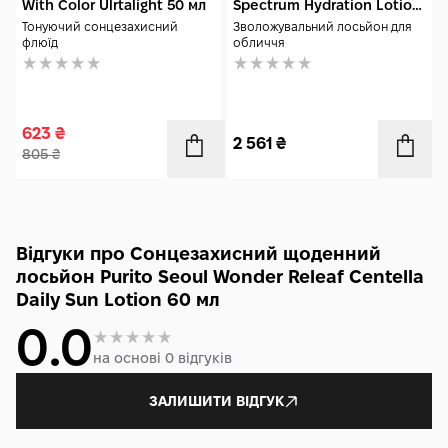
With Color Ulrtalight 50 мл
Spectrum Hydration Lotion
SPF30 150 мл
Тонуючий сонцезахисний
Зволожувальний лосьйон для
флюїд
обличчя
623
₴
2 561
₴
805
₴
Відгуки про Сонцезахисний щоденний
лосьйон Purito Seoul Wonder Releaf Centella
Daily Sun Lotion 60 мл
0.0
на основі 0 відгуків
ЗАЛИШИТИ ВІДГУК