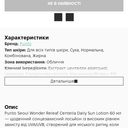
НЕ В НАЯВНОСТІ
Характеристики
Бренд:
Purito
Тип шкіри:
Для всіх типів шкіри, Суха, Нормальна,
Комбінована, Жирна
Зона використання:
Обличчя
Ключові інгредієнти:
Екстракт центелли азіатської,
Цераміди, Гіалуронова кислота, Ніацинамід (Вітамін B3)
Основна дія:
Захист від сонця
,
Зволоження
Детальніше
Форма випуску:
Крем
Країна:
Південна Корея
Лінійка:
Purito Wonder Releaf
Альтернативна назва:
Крем сонцезахисний Purito Wonder
Опис
Releaf Centella Daily Sun Lotion
Purito Seoul Wonder Releaf Centella Daily Sun Lotion 60 мл
— щоденний сонцезахисний лосьйон із високим рівнем
захисту від UVA/UVB, створений для міського ритму, коли