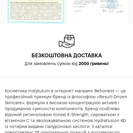
БЕЗКОШТОВНА ДОСТАВКА
Для замовлень сумою від
2000 гривень!
Косметика Instytutum в інтернет-магазині Behonest — це
професійний преміум-бренд із філософією «Result-Driven
Skincare»: формули з високою концентрацією активів і
продуманою сумісністю компонентів. Бренд особливо
відомий ретиноловою лінією X-Strength, сироваткою з
вітаміном С та зволожувальною системою HydraFusion 4D
із чотирма видами гіалуронової кислоти. У каталозі
представлені 28 оригінальних позицій з доставкою по