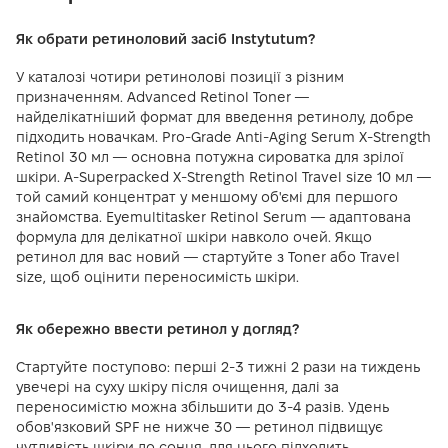
Як обрати ретиноловий засіб Instytutum?
У каталозі чотири ретинолові позиції з різним
призначенням. Advanced Retinol Toner —
найделікатніший формат для введення ретинолу, добре
підходить новачкам. Pro-Grade Anti-Aging Serum X-Strength
Retinol 30 мл — основна потужна сироватка для зрілої
шкіри. A-Superpacked X-Strength Retinol Travel size 10 мл —
той самий концентрат у меншому об'ємі для першого
знайомства. Eyemultitasker Retinol Serum — адаптована
формула для делікатної шкіри навколо очей. Якщо
ретинол для вас новий — стартуйте з Toner або Travel
size, щоб оцінити переносимість шкіри.
Як обережно ввести ретинол у догляд?
Стартуйте поступово: перші 2-3 тижні 2 рази на тиждень
увечері на суху шкіру після очищення, далі за
переносимістю можна збільшити до 3-4 разів. Удень
обов'язковий SPF не нижче 30 — ретинол підвищує
чутливість шкіри до сонця, для цього підходить