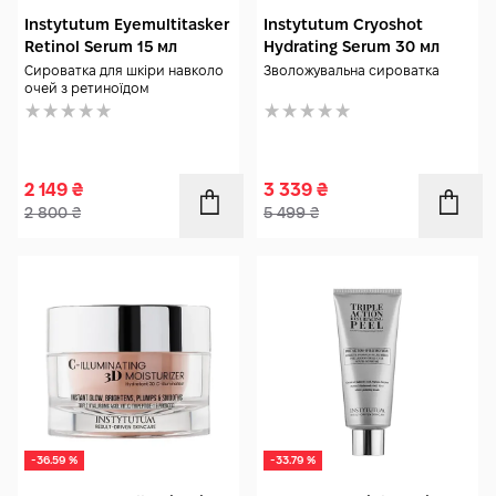
Instytutum Eyemultitasker
Instytutum Cryoshot
Retinol Serum 15 мл
Hydrating Serum 30 мл
Сироватка для шкіри навколо
Зволожувальна сироватка
очей з ретиноїдом
2 149
₴
3 339
₴
2 800
₴
5 499
₴
-36.59 %
-33.79 %