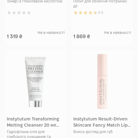
size
Travel size
Тонер із гліколевою кислотою
Пілінг для обличчя потрійної
дії
4.5
Не в наявності
Не в наявності
1 319
₴
1 869
₴
Instytutum Transforming
Instytutum Result-Driven
Melting Cleanser 20 мл
Skincare Fancy Match Lip
Travel size
Gloss 3,5 мл
Гідрофільна олія для
Блиск-догляд для губ
глибокого очищення та