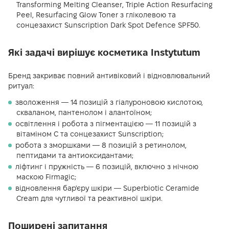
Transforming Melting Cleanser, Triple Action Resurfacing
Peel, Resurfacing Glow Toner з гліколевою та
сонцезахист Sunscription Dark Spot Defence SPF50.
Які задачі вирішує косметика Instytutum
Бренд закриває повний антивіковий і відновлювальний
ритуал:
зволоження — 14 позицій з гіалуроновою кислотою,
скваланом, пантенолом і алантоїном;
освітлення і робота з пігментацією — 11 позицій з
вітаміном С та сонцезахист Sunscription;
робота з зморшками — 8 позицій з ретинолом,
пептидами та антиоксидантами;
ліфтинг і пружність — 6 позицій, включно з нічною
маскою Firmagic;
відновлення бар'єру шкіри — Superbiotic Ceramide
Cream для чутливої та реактивної шкіри.
Поширені запитання