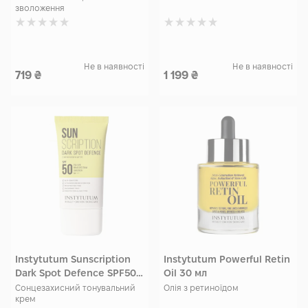
зволоження
Не в наявності
Не в наявності
719
₴
1 199
₴
Instytutum Sunscription
Instytutum Powerful Retin
Dark Spot Defenсe SPF50
Oil 30 мл
50 мл
Сонцезахисний тонувальний
Олія з ретиноїдом
крем