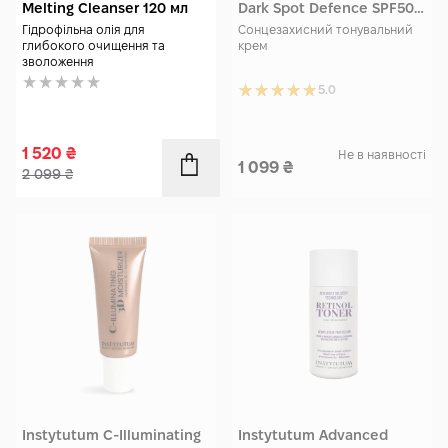
Melting Cleanser 120 мл
Dark Spot Defence SPF50
10 мл Travel size
Гідрофільна олія для
Сонцезахисний тонувальний
глибокого очищення та
крем
зволоження
5.0
1 520
₴
Не в наявності
1 099
₴
2 099
₴
Instytutum C-Illuminating
Instytutum Advanced