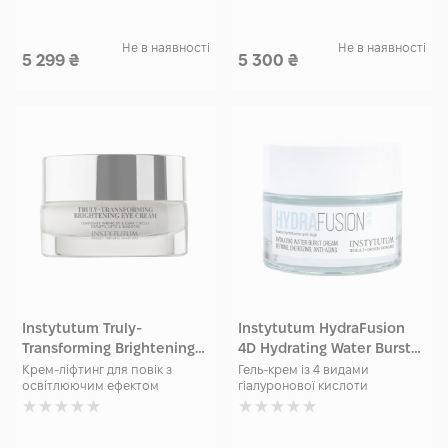
Не в наявності
Не в наявності
5 299
₴
5 300
₴
Instytutum Truly-
Instytutum HydraFusion
Transforming Brightening
4D Hydrating Water Burst
Eye Cream 15 мл
Cream 50 мл
Крем-ліфтинг для повік з
Гель-крем із 4 видами
освітлюючим ефектом
гіалуронової кислоти