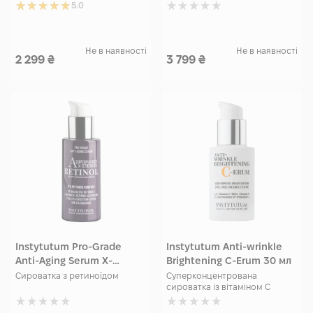
5.0
Не в наявності
Не в наявності
2 299
₴
3 799
₴
Instytutum Pro-Grade
Instytutum Anti-wrinkle
Anti-Aging Serum X-
Brightening C-Erum 30 мл
Strength Retinol 30 мл
Сироватка з ретиноїдом
Суперконцентрована
сироватка із вітаміном С