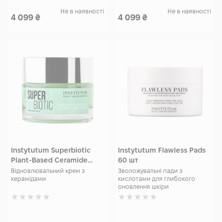
Не в наявності
Не в наявності
4 099
₴
4 099
₴
Instytutum Superbiotic
Instytutum Flawless Pads
Plant-Based Ceramide
60 шт
Cream 50 мл
Відновлювальний крем з
Зволожувальні пади з
керамідами
кислотами для глибокого
оновлення шкіри