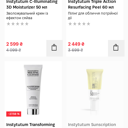
Instytutum C-Illuminating
Instytutum Triple Action
3D Moisturizer 50 мл
Resurfacing Peel 60 мл
Зволожувальний крем із
Пілінг для обличчя потрійної
ефектом сяйва
дії
2 599
₴
2 449
₴
4 099
₴
3 699
₴
-27.58 %
Instytutum Transforming
Instytutum Sunscription