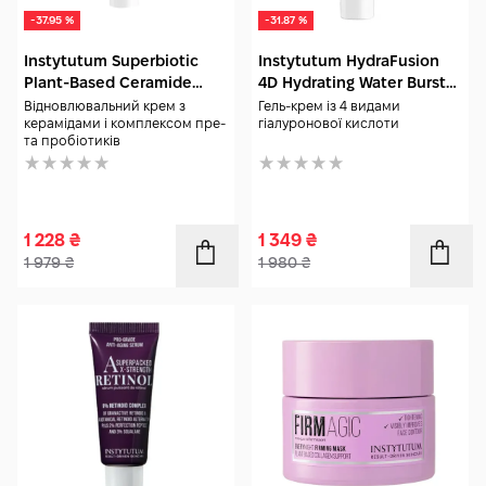
-37.95 %
-31.87 %
Instytutum Superbiotic
Instytutum HydraFusion
Plant-Based Ceramide
4D Hydrating Water Burst
Cream 15 мл Travel size
Cream 15 мл Travel size
Відновлювальний крем з
Гель-крем із 4 видами
керамідами і комплексом пре-
гіалуронової кислоти
та пробіотиків
1 228
₴
1 349
₴
1 979
₴
1 980
₴