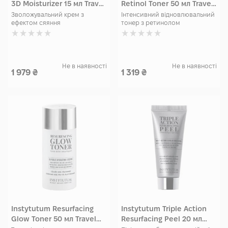
3D Moisturizer 15 мл Travel
Retinol Toner 50 мл Travel
size
size
Зволожувальний крем з
Інтенсивний відновлювальний
ефектом сяяння
тонер з ретинолом
Не в наявності
Не в наявності
1 979
₴
1 319
₴
Instytutum Resurfacing
Instytutum Triple Action
Glow Toner 50 мл Travel
Resurfacing Peel 20 мл