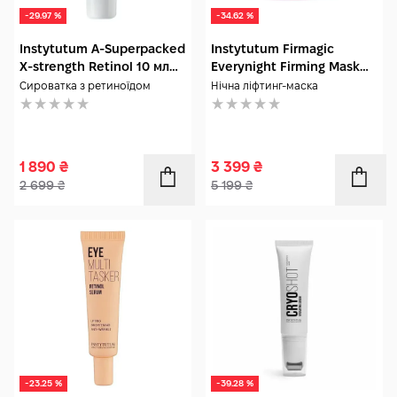
-29.97 %
-34.62 %
Instytutum A-Superpacked
Instytutum Firmagic
X-strength Retinol 10 мл
Everynight Firming Mask
Travel size
50 мл
Сироватка з ретиноїдом
Нічна ліфтинг-маска
1 890
₴
3 399
₴
2 699
₴
5 199
₴
-23.25 %
-39.28 %