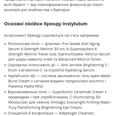
всій Україні — від повноформатних флаконів до travel-
розмірів для знайомства з брендом.
Основні лінійки бренду Instytutum
Асортимент бренду поділяється на п'ять напрямків:
Ретинолова лінія — флагман: Pro-Grade Anti-Aging
Serum X-Strength Retinol 30 мл, A-Superpacked X-
Strength Retinol Travel size, Eyemultitasker Retinol Serum
для шкіри навколо очей та Advanced Retinol Toner;
Сироватки інтенсивної дії — Anti-wrinkle Brightening C-
Erum з вітаміном С та Cryoshot Hydrating Serum;
HydraFusion 4D — система зволоження: гель-крем Water
Burst Cream з чотирма видами гіалуронової кислоти і
Flawless Hydra Mist;
Відновлювальна лінія — Superbiotic Ceramide Cream з
керамідами і пре-/пробіотиками, C-Illuminating 3D
Moisturizer для сяяння, Firmagic Everynight Firming Mask і
Truly-Transforming Brightening Eye Cream;
Очищення й ексфоліація — Adaptogel Cleanser,