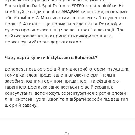
Sunscription Dark Spot Defence SPF50 з цієї ж лінійки. Не
комбінуйте в один вечір з AHA/BHA кислотами, ензимами
або вітаміном С. Можливе тимчасове сухе або лущення в
перші 2-4 тижні — це нормальна адаптація. Ретиноїди
суворо протипоказані під час вагітності та лактації. При
стійких подразненнях припиніть використання та
проконсультуйтеся з дерматологом.
Чому варто купити Instytutum в Behonest?
Behonest працює з офіційним дистриб'ютором Instytutum,
тому в каталозі представлені виключно оригінальні
засоби з повним терміном придатності та офіційною
гарантією. Доставка здійснюється по всій Україні, а
консультанти допоможуть зорієнтуватися в ретиноловій
лінії, системі HydraFusion та підібрати засоби під ваш тип
шкіри й задачу.