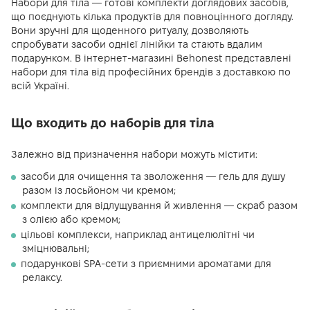
Набори для тіла — готові комплекти доглядових засобів,
що поєднують кілька продуктів для повноцінного догляду.
Вони зручні для щоденного ритуалу, дозволяють
спробувати засоби однієї лінійки та стають вдалим
подарунком. В інтернет-магазині Behonest представлені
набори для тіла від професійних брендів з доставкою по
всій Україні.
Що входить до наборів для тіла
Залежно від призначення набори можуть містити:
засоби для очищення та зволоження — гель для душу
разом із лосьйоном чи кремом;
комплекти для відлущування й живлення — скраб разом
з олією або кремом;
цільові комплекси, наприклад антицелюлітні чи
зміцнювальні;
подарункові SPA-сети з приємними ароматами для
релаксу.