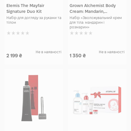
Elemis The Mayfair
Grown Alchemist Body
Signature Duo Kit
Cream: Mandarin,
Rosemary Leaf 120 мл
Набір для догляду за руками та
Набір «Зволожувальний крем
тілом
для тіла: мандарин і
розмарин»
Не в наявності
Не в наявності
2 199
₴
1 350
₴