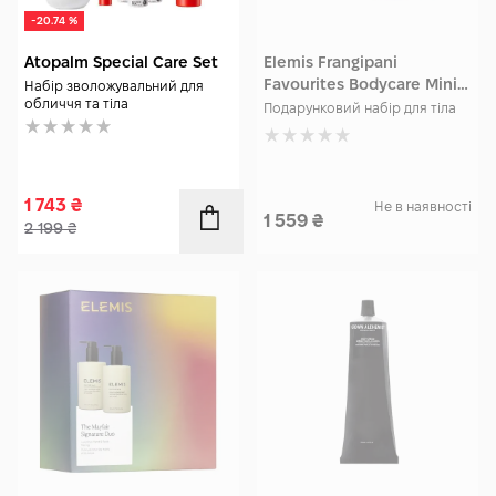
-20.74 %
Atopalm Special Care Set
Elemis Frangipani
Favourites Bodycare Mini
Набір зволожувальний для
обличчя та тіла
Trio
Подарунковий набір для тіла
1 743
₴
Не в наявності
1 559
₴
2 199
₴