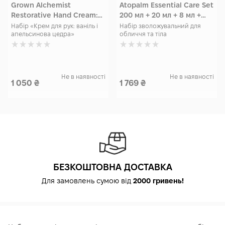
Grown Alchemist
Atopalm Essential Care Set
Restorative Hand Cream:
200 мл + 20 мл + 8 мл +
Vanilla, Orange Peel 65 мл
300 мл
Набір «Крем для рук: ваніль і
Набір зволожувальний для
апельсинова цедра»
обличчя та тіла
Не в наявності
Не в наявності
1 050
₴
1 769
₴
БЕЗКОШТОВНА ДОСТАВКА
Для замовлень сумою від
2000 гривень!