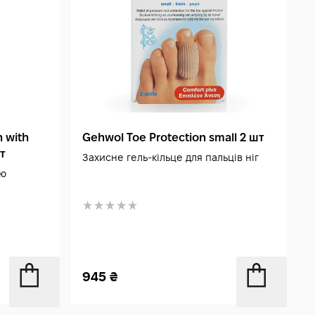
 with
Gehwol Toe Protection small 2 шт
т
Захисне гель-кільце для пальців ніг
ою
945
₴