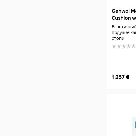
Gehwol Me
Cushion w
1 шт
Еластичний
подушечка
стопи
1 237
₴