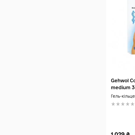
Gehwol Co
medium 3
Гель-кільце
1 029
₴