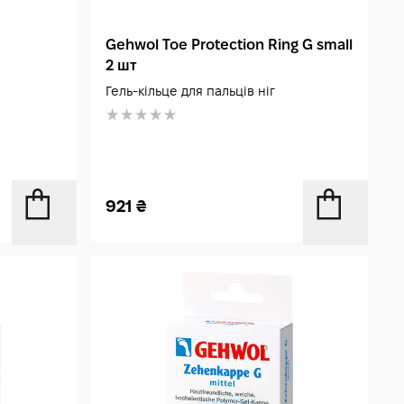
Gehwol Toe Protection Ring G small
2 шт
Гель-кільце для пальців ніг
921
₴