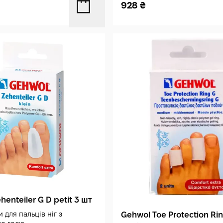
928
₴
henteiler G D petit 3 шт
 для пальців ніг з
Gehwol Toe Protection Ri