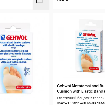
Gehwol Metatarsal and Bu
Cushion with Elastic Band
Medium 1 шт
Еластичний бандаж з гелев
подушечками для розвантаж