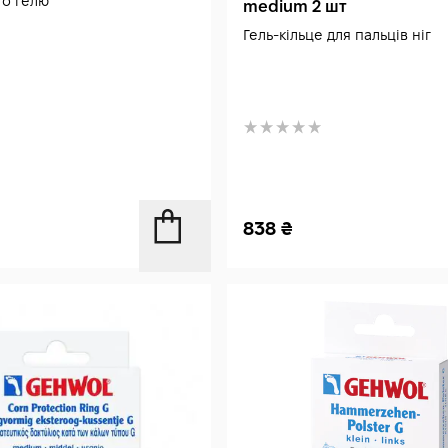
го гелю
medium 2 шт
Гель-кільце для пальців ніг
838
₴