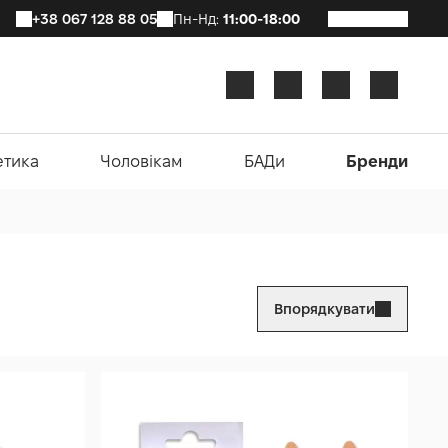
+38 067 128 88 05
Пн-Нд:
11:00-18:00
етика
Чоловікам
БАДи
Бренди
Впорядкувати