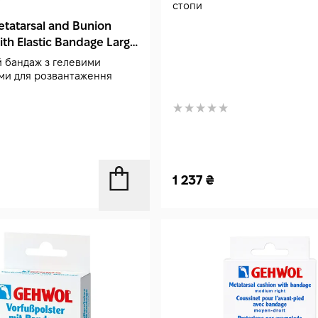
стопи
tatarsal and Bunion
ith Elastic Bandage Large
 бандаж з гелевими
ми для розвантаження
1 237
₴