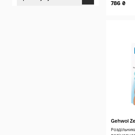
786
₴
Саліцилова кислота (1)
Лікування (4)
Накладка на палець (1)
Розвантаження (4)
Пластир (3)
Антибактеріальне (2)
Полімерний гель (3)
Від набряків (1)
Gehwol Ze
Роздільники