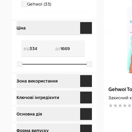
Gehwol (33)
Ціна
від
до
Зона використання
Gehwol To
Ступні (29)
Ключові інгредієнти
Захисний к
Ноги (30)
Полімерний гель (21)
Основна дія
Фетр (1)
Від мозолів (26)
Форма випуску