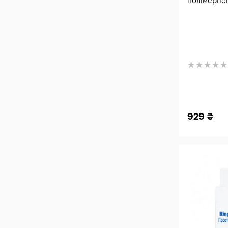
полімерно
929
₴