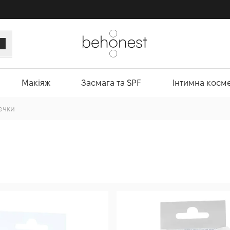
Макіяж
Засмага та SPF
Інтимна косм
ечки