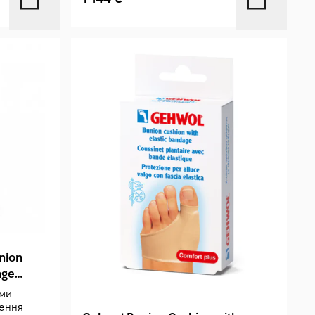
nion
age
ими
ення