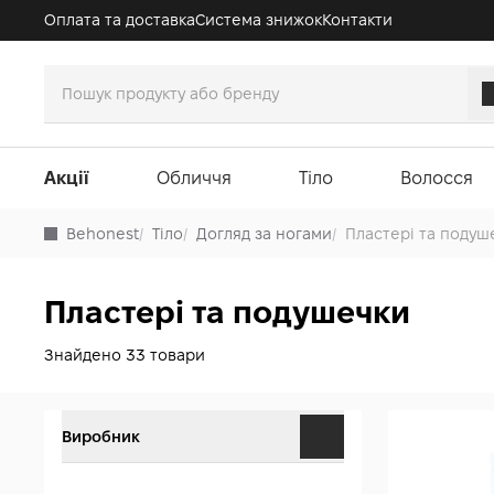
Оплата та доставка
Система знижок
Контакти
Акції
Обличчя
Тіло
Волосся
Behonest
/
Тіло
/
Догляд за ногами
/
Пластері та подуш
Пластері та подушечки
Знайдено 33 товари
Виробник