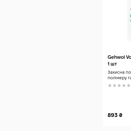
Gehwol Vo
1 шт
Захисна по
полімеру т
893
₴