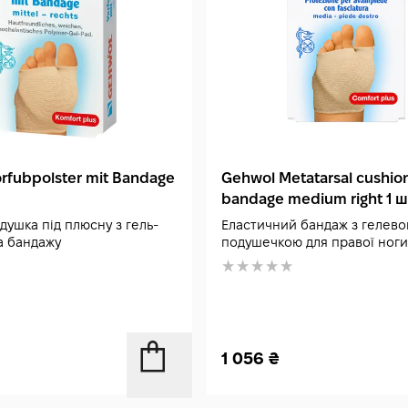
rfubpolster mit Bandage
Gehwol Metatarsal cushion
bandage medium right 1 ш
душка під плюсну з гель-
Еластичний бандаж з гелев
а бандажу
подушечкою для правої ноги
1 056
₴