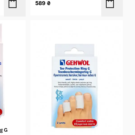
589
₴
ng G