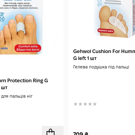
Gehwol Cushion For Hum
G left 1 шт
Гелева подушка під пальці
rn Protection Ring G
 шт
 для пальців ніг
709
₴