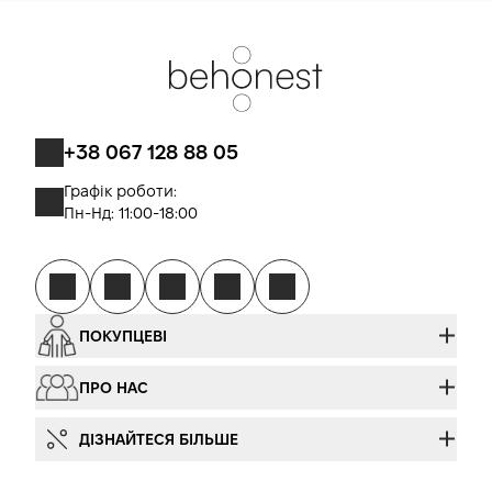
заміни. У разі прогресування больового синдрому у п'яті
попри регулярне носіння вкладишів, появи нового болю в
гомілковостопному суглобі або коліні, ознак інфекції
шкіри або стійкого подразнення у п'ятковій зоні —
припинила застосування і проконсультуйся з ортопедом
для перегляду тактики догляду. Для тих, у кого больовий
синдром у п'яті є частиною ширшої ортопедичної
+38 067 128 88 05
проблеми (поздовжня плоскостопість, неправильна
постановка стопи при ходьбі), окрім гелевих вкладишів
Графік роботи:
можуть знадобитися індивідуальні ортопедичні устілки за
Пн-Нд: 11:00-18:00
відбитком, виготовлені у спеціалізованому
ортопедичному кабінеті.
ПОКУПЦЕВІ
ПРО НАС
ДІЗНАЙТЕСЯ БІЛЬШЕ