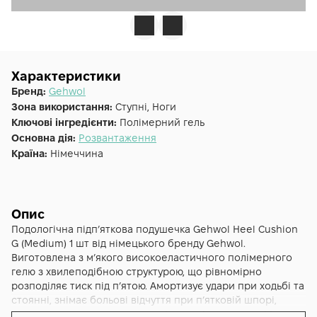
Характеристики
Бренд:
Gehwol
Зона використання:
Ступні, Ноги
Ключові інгредієнти:
Полімерний гель
Основна дія:
Розвантаження
Країна:
Німеччина
Опис
Подологічна підпʼяткова подушечка Gehwol Heel Cushion
G (Medium) 1 шт від німецького бренду Gehwol.
Виготовлена з мʼякого високоеластичного полімерного
гелю з хвилеподібною структурою, що рівномірно
розподіляє тиск під пʼятою. Амортизує удари при ходьбі та
стоянні, знімає больові відчуття при пʼятковій шпорі,
зменшує навантаження на коліна, гомілковостопні і