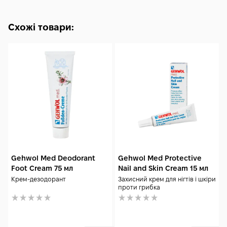
ковпачок у теплій воді з нейтральним милом, ретельно
сполощіть, промокніть рушником і залиште висихати на
Схожі товари:
повітрі. Для подовження строку служби можна злегка
припудрити внутрішню частину тальком чи спеціальною
пудрою для стоп. Не використовуйте розчинники, спирт і
гарячий фен.
Gehwol Med Deodorant
Gehwol Med Protective
Foot Cream 75 мл
Nail and Skin Cream 15 мл
Крем-дезодорант
Захисний крем для нігтів і шкіри
проти грибка