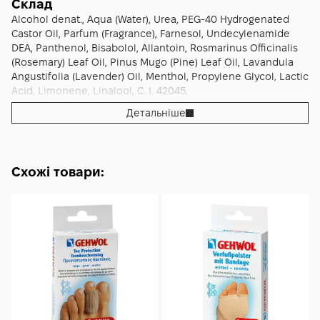
Склад
зручнішим.
Alcohol denat., Aqua (Water), Urea, PEG-40 Hydrogenated
Castor Oil, Parfum (Fragrance), Farnesol, Undecylenamide
DEA, Panthenol, Bisabolol, Allantoin, Rosmarinus Officinalis
(Rosemary) Leaf Oil, Pinus Mugo (Pine) Leaf Oil, Lavandula
Angustifolia (Lavender) Oil, Menthol, Propylene Glycol, Lactic
Acid, Limonene, Linalool, C. I. 42045.
Детальніше
Схожі товари: