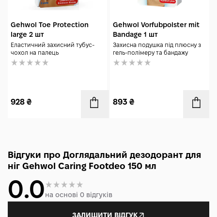
Gehwol Toe Protection
Gehwol Vorfubpolster mit
large 2 шт
Bandage 1 шт
Еластичний захисний тубус-
Захисна подушка під плюсну з
чохол на палець
гель-полімеру та бандажу
928
₴
893
₴
Відгуки про Доглядальний дезодорант для
ніг Gehwol Caring Footdeo 150 мл
0.0
на основі 0 відгуків
ЗАЛИШИТИ ВІДГУК