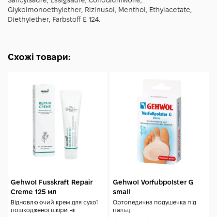
Salicylsaure, Essigsaure, Сollodiumwolle,
Glykolmonoethylether, Rizinusoi, Menthol, Ethylacetate,
Diethylether, Farbstoff E 124.
Схожі товари:
Gehwol Fusskraft Repair
Gehwol Vorfubpolster G
Creme 125 мл
small
Відновлюючий крем для сухої і
Ортопедична подушечка під
пошкодженої шкіри ніг
пальці