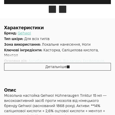
Характеристики
Бренд:
Gehwol
Тип шкіри:
Для всіх типів
Зона використання:
Локальне нанесення, Ноги
Ключові інгредієнти:
Касторка, Саліцилова кислота,
Ментол
Основна дія:
Антибактеріальне
,
Від запаху
,
Ексфоліація
,
Від запалень
Детальніше
Форма випуску:
Настоянка
Країна:
Німеччина
Альтернативна назва:
Gehwol Huhneraugen Tinktur
Опис
Мозольна настойка Gehwol Hühneraugen Tinktur 15 мл —
високоактивний засіб проти мозолів від німецького
бренду Gehwol (заснований 1868 року). Активи: **14%
саліцилової кислоти + 2,6% оцтової кислоти + ментол +