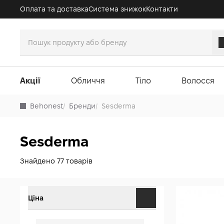
Оплата та доставка
Система знижок
Контакти
Акції
Обличчя
Тіло
Волосся
Behonest
/
Бренди
/
Sesderma
Sesderma
Знайдено 77 товарів
Ціна