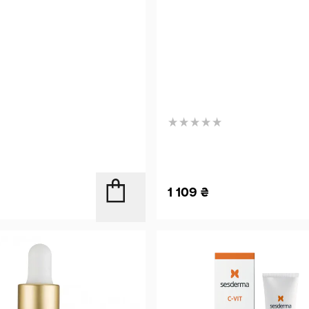
1 109
₴