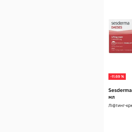
Рослинні екстракти (34)
Алантоїн (4)
Діоксид титану (6)
Алое вера (14)
Ензими (1)
Амінокислоти (5)
-11.69 %
Антиоксиданти (22)
Sesderma 
мл
Зелений чай (1)
Ліфтинг-кр
Арганова олія (2)