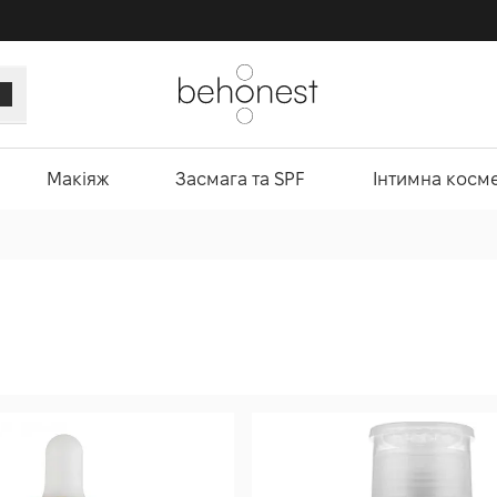
Макіяж
Засмага та SPF
Інтимна косм