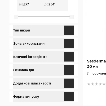
від
до
Тип шкіри
Вікова (1)
Зона використання
Для всіх типів (8)
Брови (1)
Ключові інгредієнти
Sesderma 
Проблемна (3)
30 мл
Шкіра голови (1)
AHA-кислоти (1)
Основна дія
Ліпосомаль
Чутлива (7)
Вії (1)
Апельсин (1)
Для росту волосся (1)
Додаткові властивості
Для всіх типів шкіри (30)
Волосся (1)
Ашваганда (1)
Заспокоєння (1)
В ампулах (1)
Форма випуску
Суха (35)
Все тіло (10)
Бурштинова кислота (1)
Демакіяж (2)