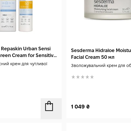
Repaskin Urban Sensi
Sesderma Hidraloe Moistur
reen Cream for Sensitive
Facial Cream 50 мл
0+ 50 мл
ний крем для чутливої
Зволожувальний крем для о
1 049
₴