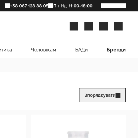
+38 067 128 88 05
Пн-Нд:
11:00-18:00
етика
Чоловікам
БАДи
Бренди
Впорядкувати