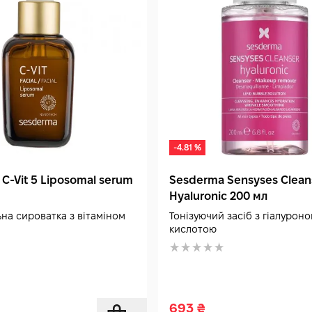
-4.81 %
C-Vit 5 Liposomal serum
Sesderma Sensyses Clean
Hyaluronic 200 мл
на сироватка з вітаміном
Тонізуючий засіб з гіалурон
кислотою
693
₴