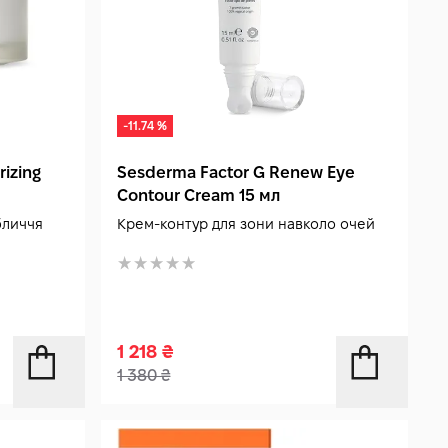
-11.74 %
izing
Sesderma Factor G Renew Eye
Contour Cream 15 мл
бличчя
Крем-контур для зони навколо очей
1 218
₴
1 380
₴