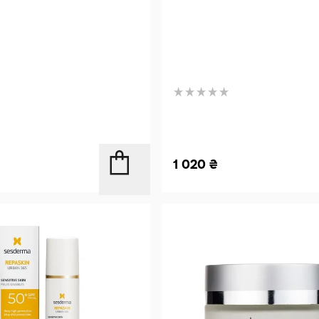
1 020
₴