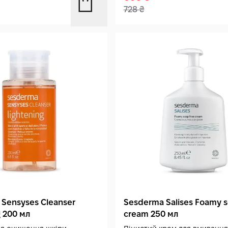
728
₴
Sensyses Cleanser
Sesderma Salises Foamy s
g 200 мл
cream 250 мл