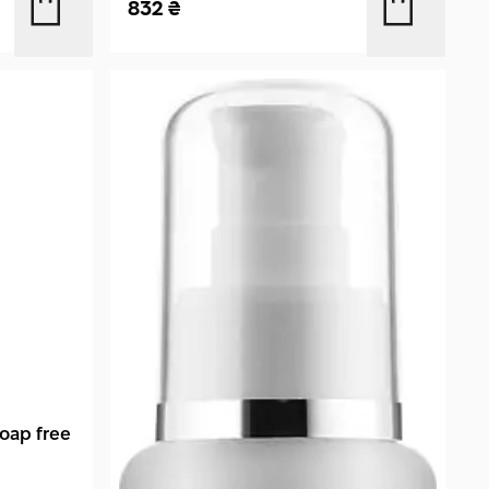
832
₴
oap free