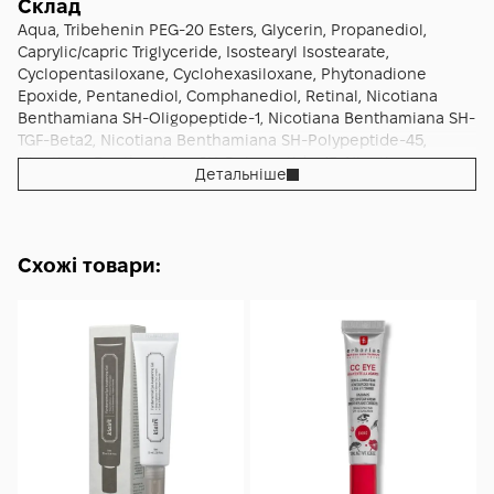
Склад
загальний вигляд.
Aqua, Tribehenin PEG-20 Esters, Glycerin, Propanediol,
Caprylic/capric Triglyceride, Isostearyl Isostearate,
Cyclopentasiloxane, Cyclohexasiloxane, Phytonadione
Epoxide, Pentanediol, Comphanediol, Retinal, Nicotiana
Benthamiana SH-Oligopeptide-1, Nicotiana Benthamiana SH-
TGF-Beta2, Nicotiana Benthamiana SH-Polypeptide-45,
Nicotiana Benthamiana SH-Polypeptide-15, Nicotiana
Детальніше
Benthamiana SH-Polypeptide-7, Triethanolamine, Lecithin,
Alcohol, Carbomer, Tocopheryl Acetate, Polysorbate 20,
Xanthan Gum, Butylene Glycol, Sodium Chloride, Disodium
EDTA, BHT, Tromethamine, Dipotassium Phosphate,
Схожі товари:
Hydrochloric Acid, Potassium Phosphate, Sodium Cholate,
Phenoxyethanol, Ethylhexylglycerin, Parfum.