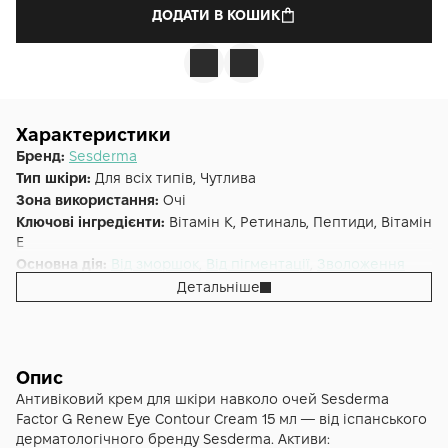
ДОДАТИ В КОШИК
Характеристики
Бренд:
Sesderma
Тип шкіри:
Для всіх типів, Чутлива
Зона використання:
Очі
Ключові інгредієнти:
Вітамін К, Ретиналь, Пептиди, Вітамін
E
Основна дія:
Від зморшок
,
Від пігментації
,
Зволоження
Форма випуску:
Крем
Детальніше
Країна:
Іспанія
Лінійка:
Factor G
Альтернативна назва:
SesDerma Laboratories Factor G
Опис
Антивіковий крем для шкіри навколо очей Sesderma
Factor G Renew Eye Contour Cream 15 мл — від іспанського
дерматологічного бренду Sesderma. Активи: