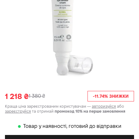
1 218
₴
1 380
₴
-11.74% ЗНИЖКИ
Краща ціна зареєстрованим користувачам —
авторизуйся
або
зареєструйся
та отримай
промокод 10% на перше замовлення
Товар у наявності, готовий до відправки
𒊹