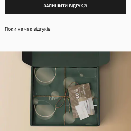
догляд. Зберігай банку щільно закритою при кімнатній
ЗАЛИШИТИ ВІДГУК
температурі, далеко від прямого сонячного світла. Для
додаткового виразного ефекту охолодження можеш
зберігати патчі у холодильнику — прохолодна гідрогелева
основа особливо помітно зменшує ранкові набряки.
Поки немає відгуків
Засіб розрахований приблизно на 1.5–2 місяці курсу
залежно від частоти використання — компактна баночка
зручна для домашнього використання і подорожей.