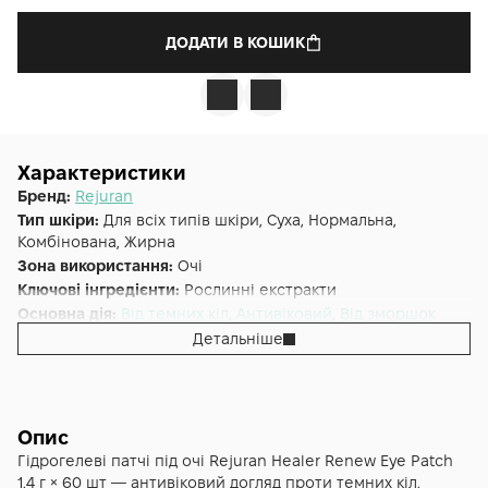
ДОДАТИ В КОШИК
Характеристики
Бренд:
Rejuran
Тип шкіри:
Для всіх типів шкіри, Суха, Нормальна,
Комбінована, Жирна
Зона використання:
Очі
Ключові інгредієнти:
Рослинні екстракти
Основна дія:
Від темних кіл
,
Антивіковий
,
Від зморшок
Форма випуску:
Патчі
Детальніше
Країна:
Південна Корея
Опис
Гідрогелеві патчі під очі Rejuran Healer Renew Eye Patch
1,4 г × 60 шт — антивіковий догляд проти темних кіл,