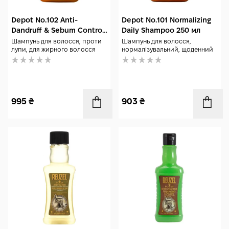
Depot No.102 Anti-
Depot No.101 Normalizing
Dandruff & Sebum Control
Daily Shampoo 250 мл
Shampoo 250 мл
Шампунь для волосся, проти
Шампунь для волосся,
лупи, для жирного волосся
нормалізувальний, щоденний
995
₴
903
₴