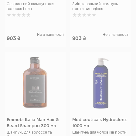
мл
Освіжальний шампунь для
Зміцнювальний шампунь
волосся і тіла
проти випадіння
Не в наявності
Не в наявності
903
₴
903
₴
Emmebi Italia Man Hair &
Mediceuticals Hydroclenz
Beard Shampoo 300 мл
1000 мл
Шампунь для волосся та
Шампунь для чоловіків проти