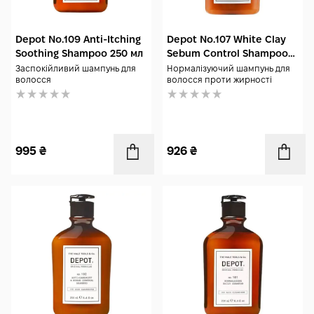
Depot No.109 Anti-Itching
Depot No.107 White Clay
Soothing Shampoo 250 мл
Sebum Control Shampoo
250 мл
Заспокійливий шампунь для
Нормалізуючий шампунь для
волосся
волосся проти жирності
995
₴
926
₴