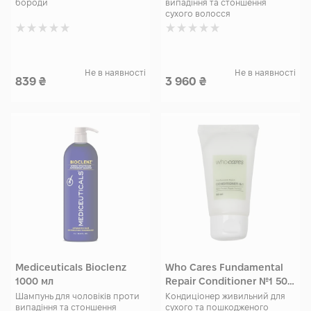
бороди
випадіння та стоншення
сухого волосся
Не в наявності
Не в наявності
839
₴
3 960
₴
Mediceuticals Bioclenz
Who Cares Fundamental
1000 мл
Repair Conditioner №1 50
мл
Шампунь для чоловіків проти
Кондиціонер живильний для
випадіння та стоншення
сухого та пошкодженого