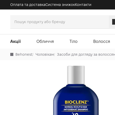
Оплата та доставка
Система знижок
Контакти
Акції
Обличчя
Тіло
Волосся
Behonest
/
Чоловікам
/
Засоби для догляду за волосся