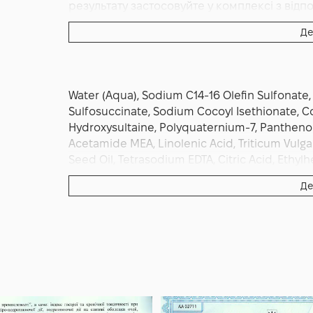
результату застосовуйте у комплексі з від
наносять двічі на день на чисту шкіру голов
Де
може стати основним шампунем у вашій сис
Water (Aqua), Sodium C14-16 Olefin Sulfonat
Sulfosuccinate, Sodium Cocoyl Isethionate,
Hydroxysultaine, Polyquaternium-7, Panthenol, 
Acetamide MEA, Linolenic Acid, Triticum Vulg
Seed Oil, Tetrasodium EDTA, Citric Acid, Eth
Acids, Methyl Nicotinate, Tocopheryl Nicotinat
Де
Serrulata Fruit Extract, Dioscorea Villosa (Wi
Extract, Laminaria Digitata Extract, Glycyrrhiz
(Hops) Extract, Chamomilla Recutita (Matricaria)
Urtica Dioica (Nettle) Extract, Rosmarinus Off
Root Extract, Glycine Soja (Soybean) Germ Ext
Butylene Glycol, PPG-26, PEG Oleanolic Acid, 