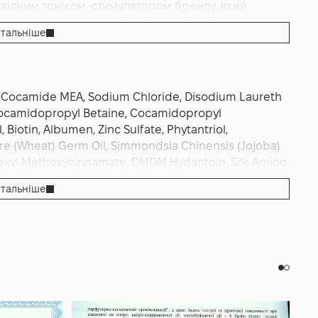
повідним тоніком‑стимулятором бренду, який
и. Засіб підходить для тривалого використання та
тальніше
темі догляду.
e, Cocamide MEA, Sodium Chloride, Disodium Laureth
 Cocamidopropyl Betaine, Cocamidopropyl
Biotin, Albumen, Zinc Sulfate, Phytantriol,
are (Wheat) Germ Oil, Simmondsia Chinensis (Jojoba)
ylhexyl Methoxycinnamate, DMDM Hydantoin, Silk Amino
e, Ethyl Nicotinate, Tocopheryl Acetate, Serenoa
тальніше
ld Yam) Root Extract, Angelica Polymorpha Sinensis Root
a Glabra (Licorice) Root Extract, Humulus Lupulus
 Flower Extract, Salvia Officinalis (Sage) Leaf Extract,
icinalis (Rosemary) Leaf Extract, Cimicifuga Racemosa
ract, Arnica Montana Flower Extract, Copper Peptide,
Biotinoyl Tripeptide-1, Fragrance (Parfum), Limonene.