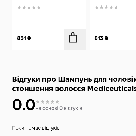
831
₴
813
₴
Відгуки про Шампунь для чоловік
стоншення волосся Mediceuticals
0.0
на основі 0 відгуків
Поки немає відгуків