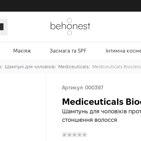
Макіяж
Засмага та SPF
Інтимна косм
м
/
Шампуні для чоловіків
/
Mediceuticals
/
Mediceuticals Bioclen
Артикул:
000397
Mediceuticals Bio
Шампунь для чоловіків прот
стоншення волосся