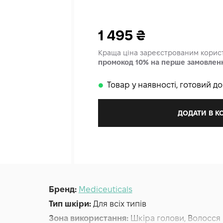
1 495
₴
Краща ціна зареєстрованим кори
промокод 10% на перше замовлен
Товар у наявності, готовий д
𒊹
ДОДАТИ В 
Бренд:
Mediceuticals
Тип шкіри:
Для всіх типів
Зона використання:
Шкіра голови, Волосся