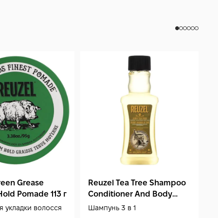
reen Grease
Reuzel Tea Tree Shampoo
R
old Pomade 113 г
Conditioner And Body
M
Wash 350 мл
я укладки волосся
Шампунь 3 в 1
П
в