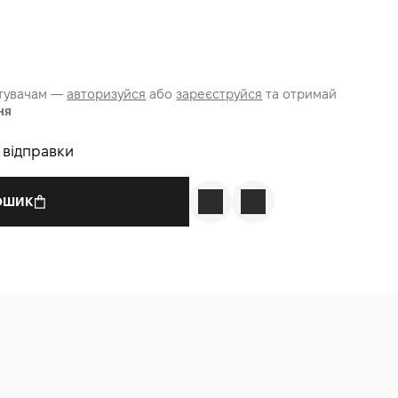
стувачам —
авторизуйся
або
зареєструйся
та отримай
ня
о відправки
КОШИК