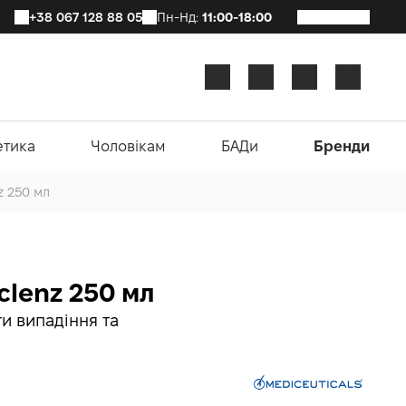
+38 067 128 88 05
Пн-Нд:
11:00-18:00
етика
Чоловікам
БАДи
Бренди
z 250 мл
clenz 250 мл
и випадіння та