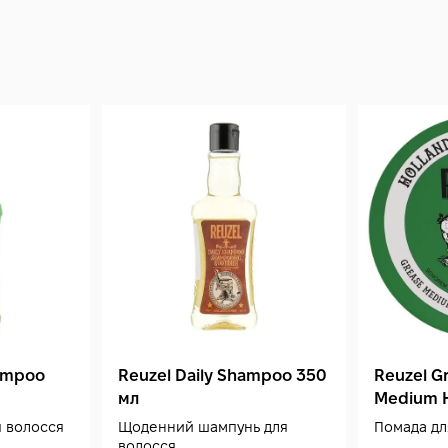
ampoo
Reuzel Daily Shampoo 350
Reuzel G
мл
Medium H
 волосся
Щоденний шампунь для
Помада дл
волосся