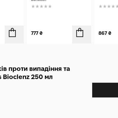
777
₴
867
₴
ів проти випадіння та
 Bioclenz 250 мл