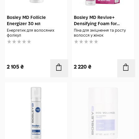
Bosley MD Follicle
Bosley MD Revive+
Energizer 30 мл
Densifying Foam for
Women 60 мл
Енергетик для волосяних
Піна для зміцнення та росту
фолікул
волосся у жінок
2 105
₴
2 220
₴