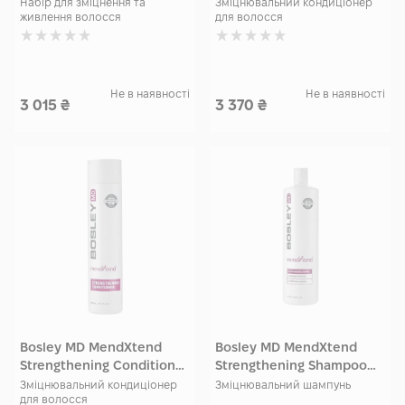
1000 мл
Набір для зміцнення та
Зміцнювальний кондиціонер
живлення волосся
для волосся
Не в наявності
Не в наявності
3 015
₴
3 370
₴
Bosley MD MendXtend
Bosley MD MendXtend
Strengthening Conditioner
Strengthening Shampoo
300 мл
1000 мл
Зміцнювальний кондиціонер
Зміцнювальний шампунь
для волосся