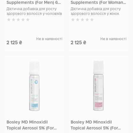
Supplements (For Men) 60
Supplements (For Woman)
капсул
60 капсул
Дієтична добавка для росту
Дієтична добавка для росту
здорового волосся у чоловіків
здорового волосся у жінок
Не в наявності
Не в наявності
2 125
₴
2 125
₴
Bosley MD Minoxidil
Bosley MD Minoxidil
Topical Aerosol 5% (For
Topical Aerosol 5% (For