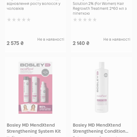
відновлення росту волосся у
Solution 2% (For Women) Hair
5% 2*60 мл спрей
2% 2*60 мл з піпеткою
чоловіків
Regrowth Treatment 2*60 мл з
піпеткою
Не в наявності
Не в наявності
2 575
₴
2 140
₴
Bosley MD MendXtend
Bosley MD MendXtend
Strengthening System Kit
Strengthening Conditioner