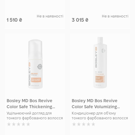
Не в наявності
Не в наявності
1 510
₴
3 015
₴
Bosley MD Bos Revive
Bosley MD Bos Revive
Color Safe Thickening
Color Safe Volumizing
Treatment 100 мл
Conditioner 1000 мл
Ущільнюючий догляд для
Кондиціонер для об'єму
тонкого фарбованого волосся
тонкого фарбованого волосся