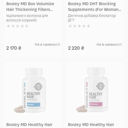
Bosley MD Bos Volumize
Bosley MD DHT Blocking
Hair Thickening Fibers
Supplements (For Woman
Black 12 гр
and Men) 60 капсул
Ущільнюючі волокна для
Дієтична добавка блокатор
волосся (чорний)
ДГТ
Не в наявності
Не в наявності
2 170
₴
2 220
₴
Bosley MD Healthy Hair
Bosley MD Healthy Hair