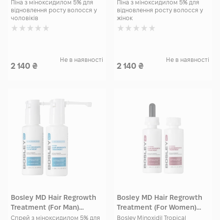
Men) Foam 60 гр
Woman) Foam 60 гр
Піна з міноксидилом 5% для
Піна з міноксидилом 5% для
відновлення росту волосся у
відновлення росту волосся у
чоловіків
жінок
Не в наявності
Не в наявності
2 140
₴
2 140
₴
Bosley MD Hair Regrowth
Bosley MD Hair Regrowth
Treatment (For Man)
Treatment (For Women)
Minoxidil Topical Solution
Minoxidil Topical Solution
Спрей з міноксидилом 5% для
Bosley Minoxidil Tropical