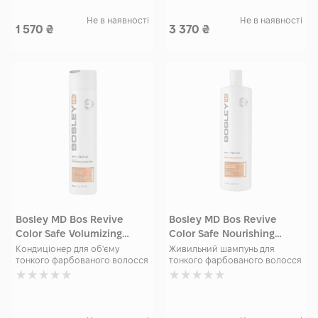
Не в наявності
Не в наявності
1 570
₴
3 370
₴
Bosley MD Bos Revive
Bosley MD Bos Revive
Color Safe Volumizing
Color Safe Nourishing
Conditioner 300 мл
Shampoo 1000 мл
Кондиціонер для об'єму
Живильний шампунь для
тонкого фарбованого волосся
тонкого фарбованого волосся