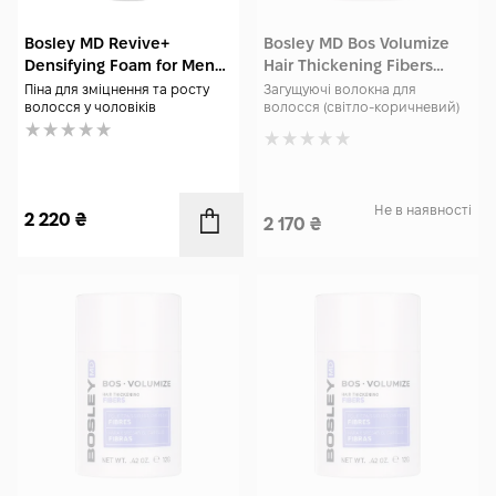
Bosley MD Revive+
Bosley MD Bos Volumize
Densifying Foam for Men
Hair Thickening Fibers
60 мл
Light Brown 12 гр
Піна для зміцнення та росту
Загущуючі волокна для
волосся у чоловіків
волосся (світло-коричневий)
Не в наявності
2 220
₴
2 170
₴