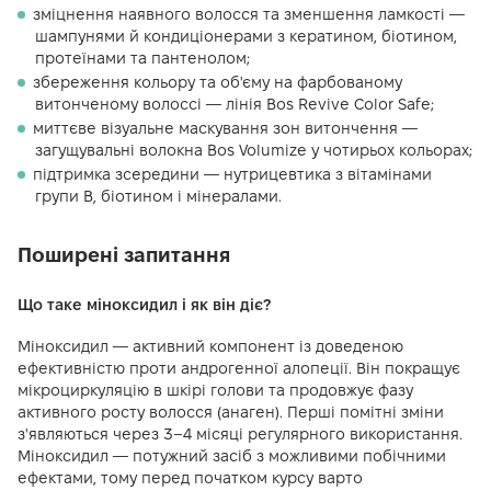
зміцнення наявного волосся та зменшення ламкості —
шампунями й кондиціонерами з кератином, біотином,
протеїнами та пантенолом;
збереження кольору та об'єму на фарбованому
витонченому волоссі — лінія Bos Revive Color Safe;
миттєве візуальне маскування зон витончення —
загущувальні волокна Bos Volumize у чотирьох кольорах;
підтримка зсередини — нутрицевтика з вітамінами
групи B, біотином і мінералами.
Поширені запитання
Що таке міноксидил і як він діє?
Міноксидил — активний компонент із доведеною
ефективністю проти андрогенної алопеції. Він покращує
мікроциркуляцію в шкірі голови та продовжує фазу
активного росту волосся (анаген). Перші помітні зміни
з'являються через 3–4 місяці регулярного використання.
Міноксидил — потужний засіб з можливими побічними
ефектами, тому перед початком курсу варто