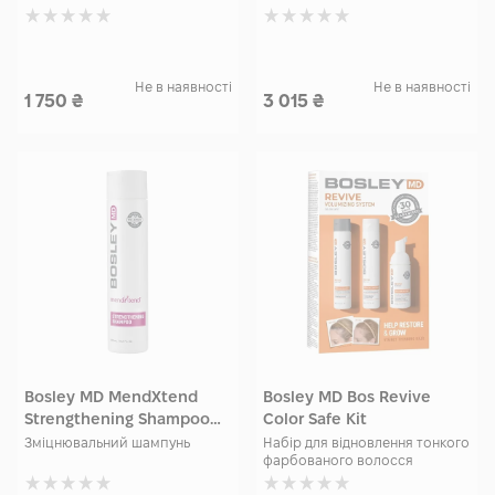
Не в наявності
Не в наявності
1 750
₴
3 015
₴
Bosley MD MendXtend
Bosley MD Bos Revive
Strengthening Shampoo
Color Safe Kit
300 мл
Зміцнювальний шампунь
Набір для відновлення тонкого
фарбованого волосся