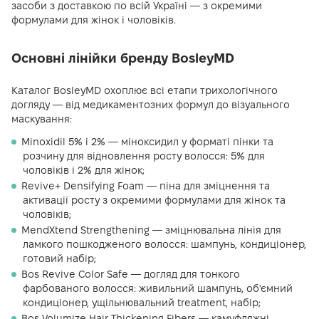
засоби з доставкою по всій Україні — з окремими
формулами для жінок і чоловіків.
Основні лінійки бренду BosleyMD
Каталог BosleyMD охоплює всі етапи трихологічного
догляду — від медикаментозних формул до візуального
маскування:
Minoxidil 5% і 2% — міноксидил у форматі пінки та
розчину для відновлення росту волосся: 5% для
чоловіків і 2% для жінок;
Revive+ Densifying Foam — піна для зміцнення та
активації росту з окремими формулами для жінок та
чоловіків;
MendXtend Strengthening — зміцнювальна лінія для
ламкого пошкодженого волосся: шампунь, кондиціонер,
готовий набір;
Bos Revive Color Safe — догляд для тонкого
фарбованого волосся: живильний шампунь, об'ємний
кондиціонер, ущільнювальний treatment, набір;
Bos Volumize Hair Thickening Fibers — камуфляжні