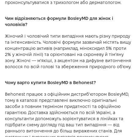
проконсультуватися з трихологом або дерматологом.
Чим відрізняються формули BosleyMD для жінок і
чоловіків?
Жіночий і чоловічий типи випадіння мають різну природу
та інтенсивність. Чоловічі формули зазвичай містять вищу
концентрацію активів (наприклад, міноксидил 5% проти
2% у жіночій лінії) та орієнтовані на скроневу й тімʼяну
зону. Жіночі — м'якіші, з акцентом на дифузне витончення
волосся по всій голові та збереження природного об'єму.
Чому варто купити BosleyMD в Behonest?
Behonest працює з офіційним дистриб'ютором BosleyMD,
тому в каталозі представлені виключно оригінальні
засоби з повним терміном придатності та офіційною
гарантією. Доставка здійснюється по всій Україні, а
консультанти допоможуть зорієнтуватися в лінійках та
підібрати схему догляду під ваш тип випадіння — від
раннього витончення до більш виражених станів. Для
системних і виражених випадків рекомендуємо