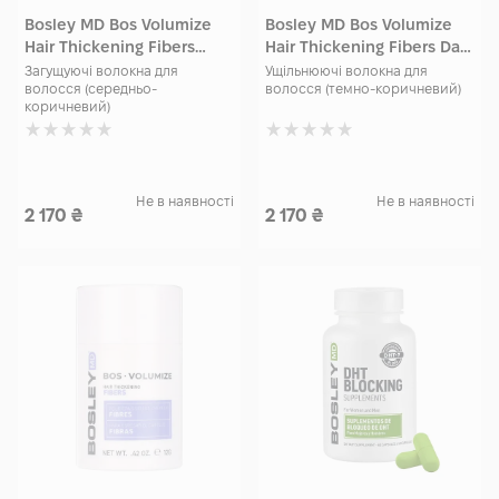
Bosley MD Bos Volumize
Bosley MD Bos Volumize
Hair Thickening Fibers
Hair Thickening Fibers Dark
Medium Brown 12 гр
Brown 12 гр
Загущуючі волокна для
Ущільнюючі волокна для
волосся (середньо-
волосся (темно-коричневий)
коричневий)
Не в наявності
Не в наявності
2 170
₴
2 170
₴