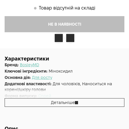
Товар відсутній на складі
𒊹
НЕ В НАЯВНОСТІ
Характеристики
Бренд:
BosleyMD
Ключові інгредієнти:
Міноксидил
Основна дія:
Для росту
Додаткові властивості:
Для чоловіків, Наноситься на
корені/шкіру голови
Форма випуску:
Спрей
Країна:
США
Детальніше
Лінійка:
BosleyMD Hair Regrowth Treatment
Альтернативна назва:
Спрей з міноксидилом 5% для
відновлення росту волосся у чоловіків 2х60ml
Об'єм (мл/г):
2
Опис