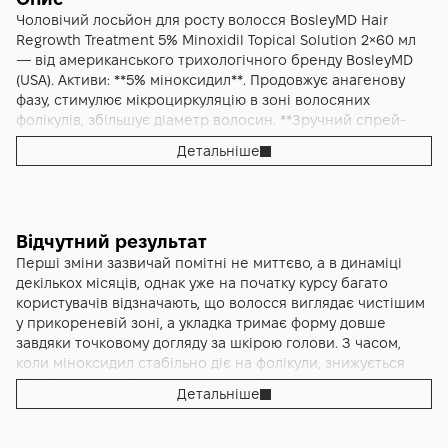
Чоловічий лосьйон для росту волосся BosleyMD Hair
Regrowth Treatment 5% Minoxidil Topical Solution 2×60 мл
— від американського трихологічного бренду BosleyMD
(USA). Активи: **5% міноксидил**. Продовжує анагенову
фазу, стимулює мікроциркуляцію в зоні волосяних
фолікулів, збільшує діаметр волосин. **Зручний спрей-
аплікатор**, точкове нанесення на зони порідіння.
Детальніше
Швидко вбирається без липкої плівки. **Курс на 2 місяці**.
Американський бренд BosleyMD.
Bosley Minoxidil Topical Solution 5% (For Men) Hair Regrowth
Відчутний результат
Treatment 2×60 мл спрей — це цілеспрямований засіб для
Перші зміни зазвичай помітні не миттєво, а в динаміці
реактивації росту волосся у чоловіків, який працює
декількох місяців, однак уже на початку курсу багато
безпосередньо на рівні шкіри голови. Формула містить
користувачів відзначають, що волосся виглядає чистішим
міноксидил у концентрації 5% — активний інгредієнт із
у прикореневій зоні, а укладка тримає форму довше
доведеною ефективністю, що подовжує анагенову фазу,
завдяки точковому догляду за шкірою голови. З часом,
стимулює мікроциркуляцію в ділянці волосяних фолікулів і
коли міноксидил стабільно діє на фолікули, знижується
допомагає збільшити діаметр наявних волосин. Упаковка
кількість волосків, що випадають під час миття та
з двома флаконами по 60 мл і зручним спрей-аплікатором
Детальніше
розчісування, збільшується частка щільніших, більш
розрахована приблизно на два місяці регулярного
пружних волосин, а візуальна густина в тім’яній зоні
використання, що дає змогу сформувати стабільну рутину
виглядає переконливішою. Важливим етапом може бути
та відстежити поступові зміни густини. Текстура лосьйону