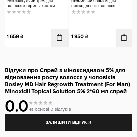
Balsam 150 мл
Розгладжуючий крем для
Незмивний бальзам для
волосся з термозахистом
пошкодженого волосся
1 659
₴
1 950
₴
Відгуки про Спрей з міноксидилом 5% для
відновлення росту волосся у чоловіків
Bosley MD Hair Regrowth Treatment (For Man)
Minoxidil Topical Solution 5% 2*60 мл спрей
0.0
на основі 0 відгуків
ЗАЛИШИТИ ВІДГУК