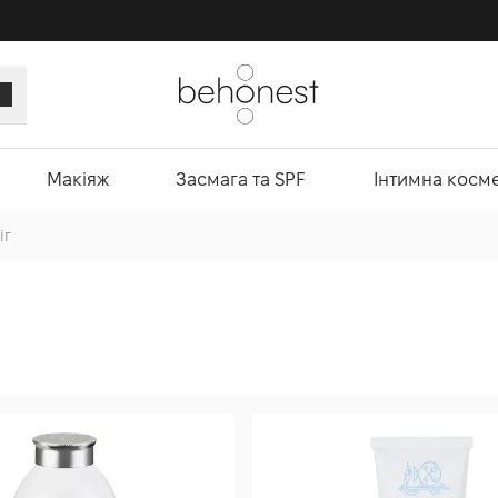
Макіяж
Засмага та SPF
Інтимна косм
іг