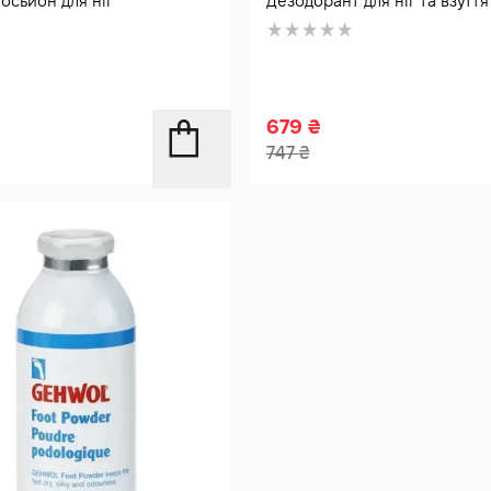
лосьйон для ніг
Дезодорант для ніг та взуття
679
₴
747
₴