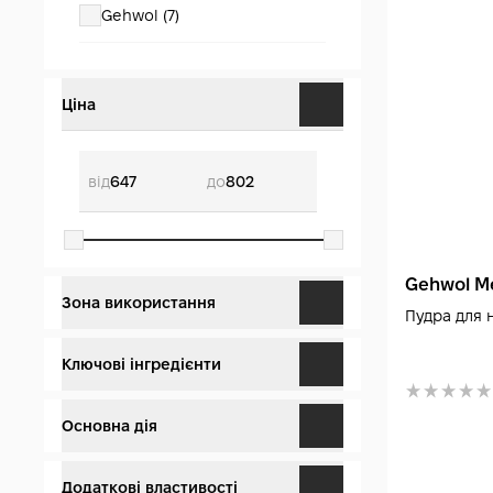
Gehwol (7)
Ціна
від
до
Gehwol Me
Зона використання
Пудра для н
Ступні (5)
Ключові інгредієнти
Нігті (1)
Екстракт мануки (1)
Основна дія
Ноги (1)
Клімбазол (1)
Антибактеріальне (1)
Додаткові властивості