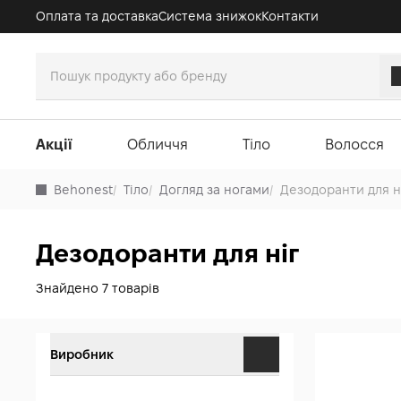
Оплата та доставка
Система знижок
Контакти
Акції
Обличчя
Тіло
Волосся
Behonest
/
Тіло
/
Догляд за ногами
/
Дезодоранти для н
Дезодоранти для ніг
Знайдено 7 товарів
Виробник