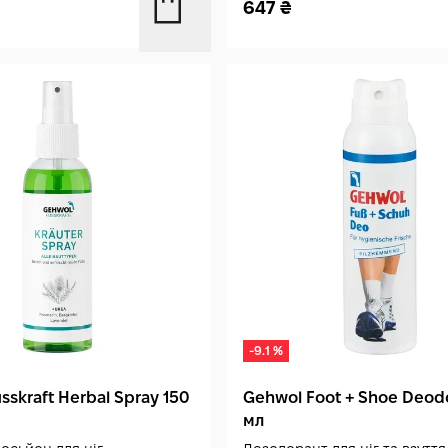
647
₴
-9.1 %
sskraft Herbal Spray 150
Gehwol Foot + Shoe Deodo
мл