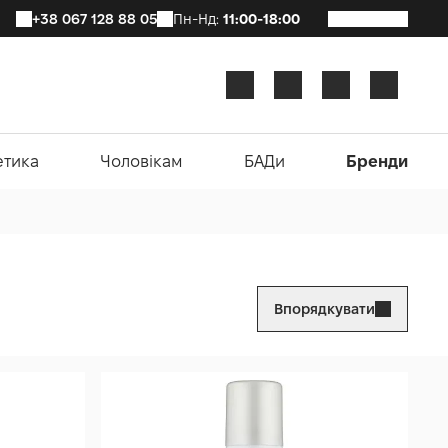
+38 067 128 88 05
Пн-Нд:
11:00-18:00
етика
Чоловікам
БАДи
Бренди
Впорядкувати