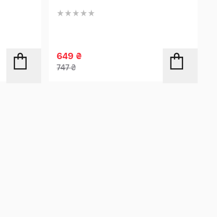
649
₴
747
₴