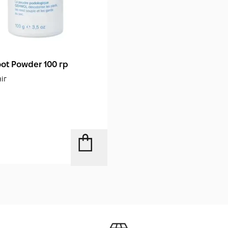
ot Powder 100 гр
іг