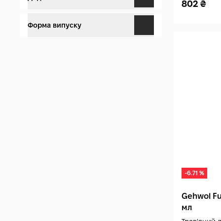
802
₴
Оксид цинку (2)
Від запаху (1)
Веганська (2)
Форма випуску
Олія жожоба (1)
Захист від поту (6)
Без парабенів (3)
Пудра (1)
Пантенол (Вітамін B5) (2)
Відновлення (1)
Спрей (4)
Сечовина (2)
Від грибку (2)
Крем (1)
Тальк (2)
Від подразнень (2)
Вітамін E (1)
Зволоження (1)
Ментол (4)
-6.71 %
Молочна кислота (1)
Gehwol Fu
мл
Алантоїн (2)