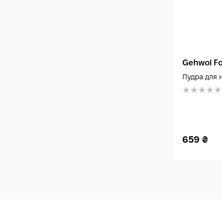
Gehwol Fo
Пудра для н
659
₴