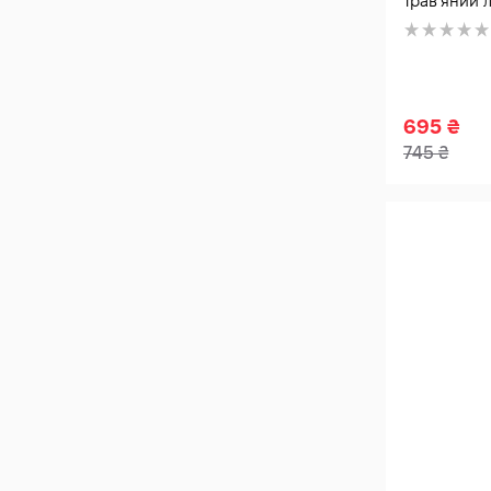
Трав'яний 
Алое вера (1)
695
₴
745
₴