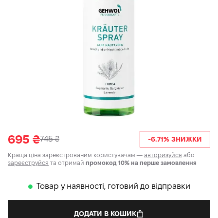
695
₴
745
₴
-6.71% ЗНИЖКИ
Краща ціна зареєстрованим користувачам —
авторизуйся
або
зареєструйся
та отримай
промокод 10% на перше замовлення
Товар у наявності, готовий до відправки
𒊹
ДОДАТИ В КОШИК