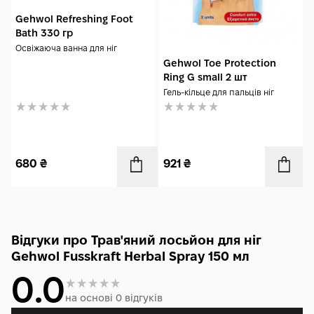
Gehwol Refreshing Foot
Bath 330 гр
Освіжаюча ванна для ніг
Gehwol Toe Protection
Ring G small 2 шт
Гель-кільце для пальців ніг
680
₴
921
₴
Відгуки про Трав'яний лосьйон для ніг
Gehwol Fusskraft Herbal Spray 150 мл
0.0
на основі 0 відгуків