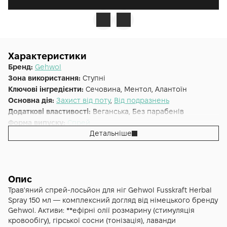
Характеристики
Бренд:
Gehwol
Зона використання:
Ступні
Ключові інгредієнти:
Сечовина, Ментол, Алантоїн
Основна дія:
Захист від поту
,
Від подразнень
Додаткові властивості:
Веганська, Без парабенів
Форма випуску:
Спрей
Детальніше
Країна:
Німеччина
Об'єм (мл/г):
150
Опис
Трав'яний спрей-лосьйон для ніг Gehwol Fusskraft Herbal
Spray 150 мл — комплексний догляд від німецького бренду
Gehwol. Активи: **ефірні олії розмарину (стимуляція
кровообігу), гірської сосни (тонізація), лаванди