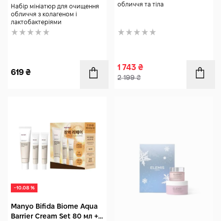
обличчя та тіла
Набір мініатюр для очищення
обличчя з колагеном і
лактобактеріями
1 743
₴
619
₴
2 199
₴
-10.08 %
Manyo Bifida Biome Aqua
Barrier Cream Set 80 мл +