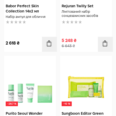
Babor Perfect Skin
Rejuran Twilly Set
Collection 14x2 мл
Лімітований набір
сонцезахисних засобів
Набір ампул для обличчя
5 248
₴
2 618
₴
6 643
₴
-26.7 %
-10 %
Purito Seoul Wonder
Sungboon Editor Green