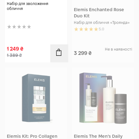
2*20 мл
Набір для зволоження
обличчя
Elemis Enchanted Rose
Duo Kit
Набір для обличчя «Троянда»
5.0
1 249
₴
Не в наявності
3 299
₴
1 389
₴
Elemis Kit: Pro Collagen
Elemis The Men’s Daily