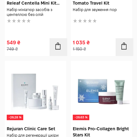
Releaf Centella Mini Kit
Tomato Travel Kit
Unscented
Набір мініатюр засобів з
Набір для звуження пор
центеллою без олій
549
₴
1 035
₴
749
₴
1 150
₴
-26.28 %
-26.63 %
Rejuran Clinic Care Set
Elemis Pro-Collagen Bright
Stars Kit
Набір для регенерації шкіри