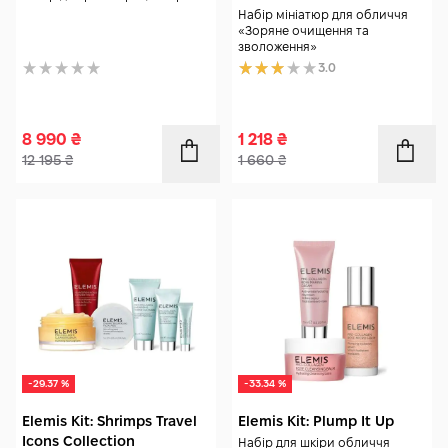
Набір мініатюр для обличчя
«Зоряне очищення та
зволоження»
3.0
8 990
₴
1 218
₴
12 195
₴
1 660
₴
-29.37 %
-33.34 %
Elemis Kit: Shrimps Travel
Elemis Kit: Plump It Up
Icons Collection
Набір для шкіри обличчя