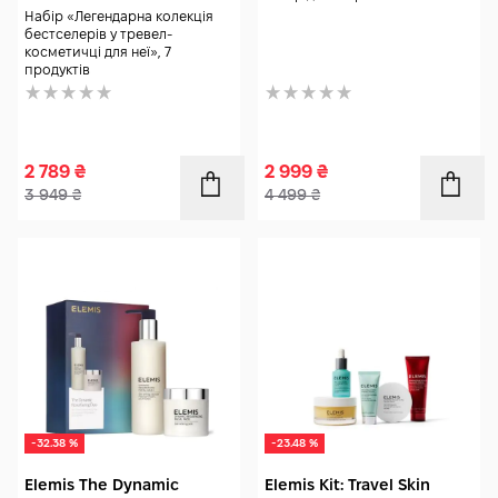
Набір «Легендарна колекція
бестселерів у тревел-
косметичці для неї», 7
продуктів
2 789
₴
2 999
₴
3 949
₴
4 499
₴
-32.38 %
-23.48 %
Elemis The Dynamic
Elemis Kit: Travel Skin