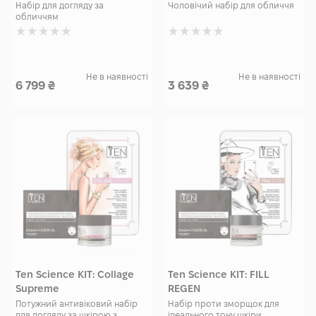
Hydration Duo
Набір для догляду за
Чоловічий набір для обличчя
обличчям
Не в наявності
Не в наявності
6 799
₴
3 639
₴
Ten Science KIT: Collage
Ten Science KIT: FILL
Supreme
REGEN
Потужний антивіковий набір
Набір проти зморщок для
для догляду за шкірою з
ідеального тону шкіри