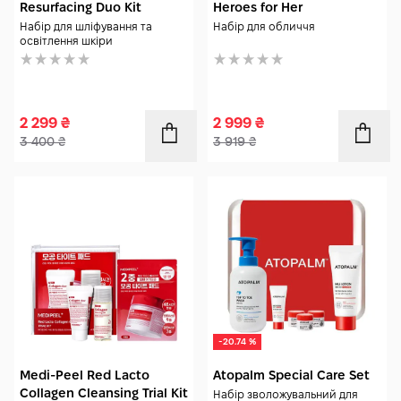
Resurfacing Duo Kit
Heroes for Her
Набір для шліфування та
Набір для обличчя
освітлення шкіри
2 299
₴
2 999
₴
3 400
₴
3 919
₴
-20.74 %
Medi-Peel Red Lacto
Atopalm Special Care Set
Collagen Cleansing Trial Kit
Набір зволожувальний для