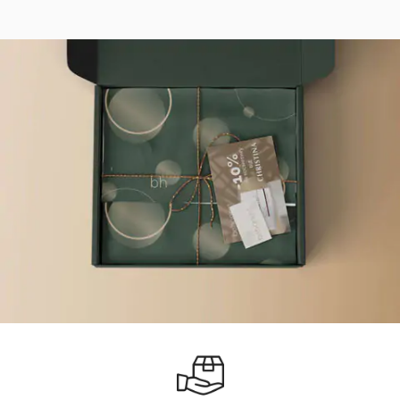
використанню не підлягає — клейкий шар забруднюється
шкірним секретом і пилом, повторне приклеювання
збільшує ризик інфекції. Зберігати упаковку у захищеному
від прямого сонячного світла, тепла (батареї, радіатори) і
вологи місці; розкриту упаковку краще тримати у
закритому контейнері, щоб запобігти забрудненню
клейкого шару пилом і втрату клейкості. Термін
придатності вказаний на упаковці і типово становить 3-5
років від дати виробництва. У разі формування нової
мозолі в нетиповому місці, поширення подразнення поза
зону приклеювання, появи болю всередині кільцевого
отвору на фоні носіння — припинила застосування і
проконсультуйся з подологом для перегляду тактики
догляду за стопою.