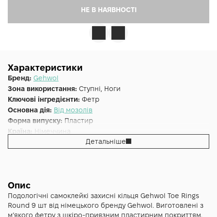
НЕ В НАЯВНОСТІ
Характеристики
Бренд:
Gehwol
Зона використання:
Ступні, Ноги
Ключові інгредієнти:
Фетр
Основна дія:
Від мозолів
Форма випуску:
Пластир
Країна:
Німеччина
Детальніше
Альтернативна назва:
Круглі кільця Gehwol Toe Rings 9 шт
Опис
Подологічні самоклейкі захисні кільця Gehwol Toe Rings
Round 9 шт від німецького бренду Gehwol. Виготовлені з
мʼякого фетру з шкіро-приязним пластирним покриттям.