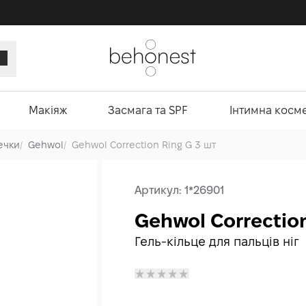
Макіяж
Засмага та SPF
Інтимна косм
ечки
/
Gehwol
/
Gehwol Correction Ring G 3 шт
Артикул:
1*26901
Gehwol Correction
Гель-кільце для пальців ніг