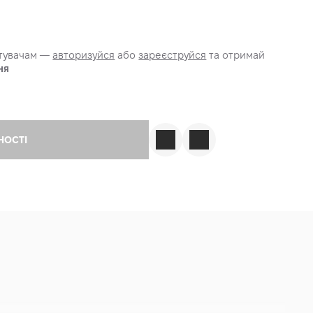
стувачам —
авторизуйся
або
зареєструйся
та отримай
ня
НОСТІ