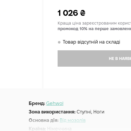
1 026
₴
Краща ціна зареєстрованим кори
промокод 10% на перше замовлен
Товар відсутній на складі
𒊹
НЕ В НАЯВ
Бренд:
Gehwol
Зона використання:
Ступні, Ноги
Основна дія:
Від мозолів
Країна:
Німеччина