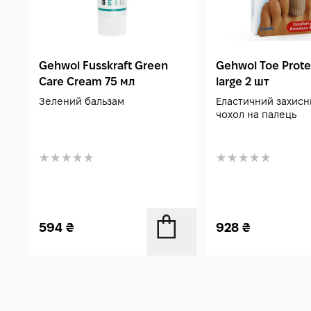
Gehwol Fusskraft Green
Gehwol Toe Prote
Care Cream 75 мл
large 2 шт
Зелений бальзам
Еластичний захисн
чохол на палець
594
₴
928
₴