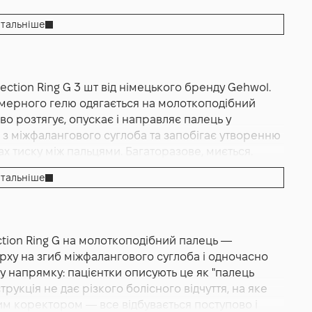
тальніше
ction Ring G 3 шт від німецького бренду Gehwol.
імерного гелю одягається на молоткоподібний
 розтягує, опускає і направляє палець у
з міжфалангового суглоба та запобігає утворенню
ах тиску між пальцями. Багаторазове, миється.
ано. Німецький бренд Gehwol.
тальніше
 коректуюче гелеве кільце для пальців стопи з
ого бренду професійної подологічної косметики
упаковці. На відміну від спорідненого Gehwol Toe
ction Ring G на молоткоподібний палець —
е "сорочечне" кільце для амортизаційного захисту)
рху на згиб міжфалангового суглоба і одночасно
тривимірним потовщенням навколо мозолі), формат
у напрямку: пацієнтки описують це як "палець
кцію — товстіша частина гелю розташована з
рукція не дає різкого болісного відчуття, на яке
о. При правильному надяганні товстіша частина
им коректором — все відбувається поступово і