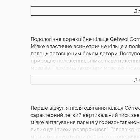
Де
Подологічне корекційне кільце Gehwol Corre
Мʼяке еластичне асиметричне кільце з пол
палець потовщеним боком догори. Поступово
природне положення, знімає навантаження 
мозолів. Підходить також при мозолях і точк
Медичний виріб, дерматологічно протестов
Де
Gehwol Correction Ring G 3 шт — анатомічне
молоткоподібною деформацією від німецьк
Gehwol, у комплектації 3 одиничні кільця в 
Перше відчуття після одягання кільця Corre
Protection Ring G (просте симетричне гелев
характерний легкий вертикальний тиск зве
і Gehwol Corn Protection Ring G (кільце з 
м'яке витягування пальця у горизонтальном
Correction Ring G має асиметричну констру
видихнув і трохи розпрямився". Гелева конст
одного боку кільця, тонша — з протилежног
могли б очікувати при роботі з ортопедичн