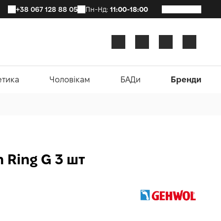
+38 067 128 88 05
Пн-Нд:
11:00-18:00
етика
Чоловікам
БАДи
Бренди
 Ring G 3 шт