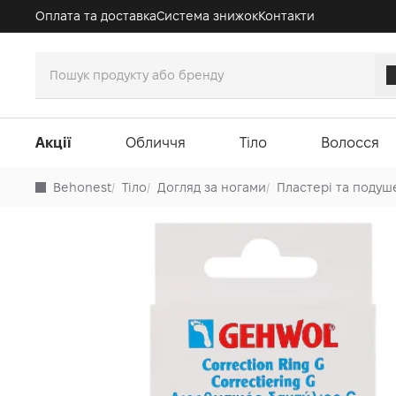
Оплата та доставка
Система знижок
Контакти
Акції
Обличчя
Тіло
Волосся
Behonest
/
Тіло
/
Догляд за ногами
/
Пластері та подуш