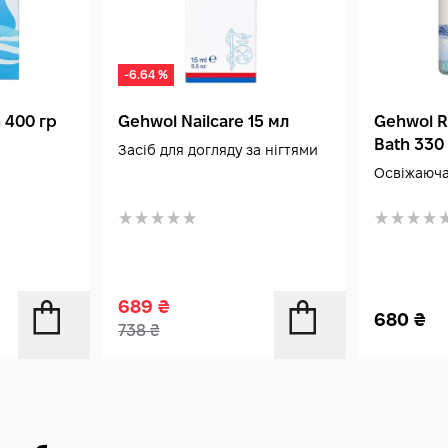
-6.64 %
 400 гр
Gehwol Nailcare 15 мл
Gehwol R
Bath 330
Засіб для догляду за нігтями
Освіжаюча
689
₴
680
₴
738
₴