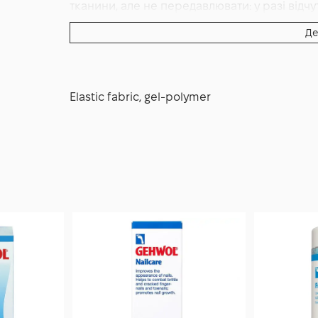
тканини, але не передавлювати: у разі відчу
або зніміть, дайте шкірі відпочити і спробуй
Де
шкарпетками або поверх них; час носіння н
— за відчуттями, при потребі весь робочий д
провітрювалася. Після використання обполо
скручування і висушіть на повітрі — вона 
Elastic fabric, gel-polymer
інтенсивний день на ногах, перед надяган
зволожувального крему, щоб додатково змен
чи висипу зробіть перерву і покажіться подо