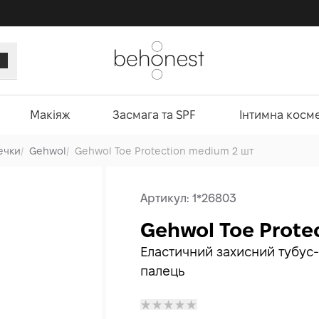
Макіяж
Засмага та SPF
Інтимна косм
ечки
/
Gehwol
/
Gehwol Toe Protection medium 2 шт
Артикул:
1*26803
Gehwol Toe Prote
Еластичний захисний тубус
палець