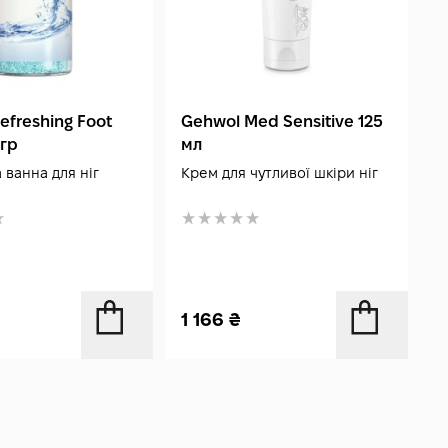
efreshing Foot
Gehwol Med Sensitive 125
G
 гр
мл
L
 ванна для ніг
Крем для чутливої ​​шкіри ніг
Л
«
1 166
₴
7