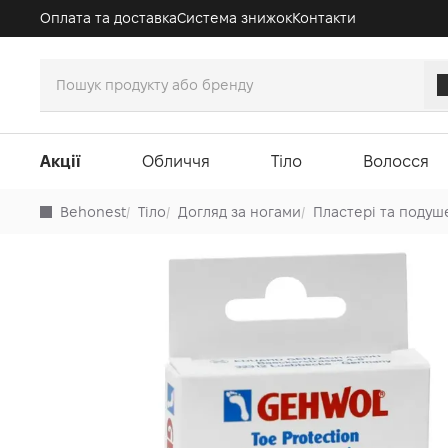
Оплата та доставка
Система знижок
Контакти
Акції
Обличчя
Тіло
Волосся
Behonest
/
Тіло
/
Догляд за ногами
/
Пластері та подуш