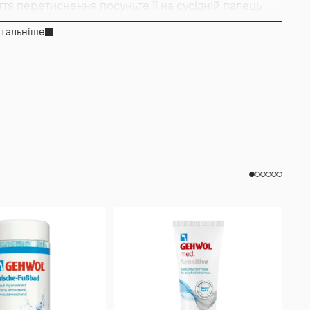
ття перетиснення посуньте її на сусідній палець
те іншу позицію. Носіть у звичайному взутті разом зі
тальніше
арощуйте поступово: у перші дні 2–3 години, далі
ень. На ніч знімайте, щоб шкіра підсихала і
сніть трубку теплою водою з милом, відіжміть без
поверне початкову форму. Якщо плануєте
ням можна нанести на палець тонкий шар
шити тертя. При появі нових болів, почервоніння
логу.