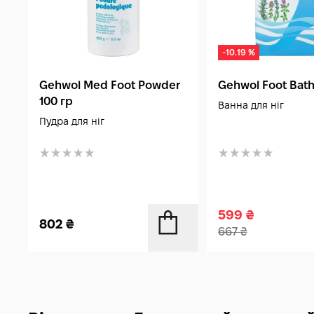
-10.19 %
Gehwol Med Foot Powder
Gehwol Foot Bath
100 гр
Ванна для ніг
Пудра для ніг
599
₴
802
₴
667
₴