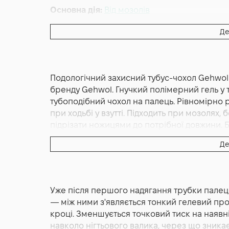
Основна дія:
Від мозолів
Країна:
Німеччина
Де
Подологічний захисний тубус-чохол Gehwol 
бренду Gehwol. Гнучкий полімерний гель у 
тубоподібний чохол на палець. Рівномірно р
при ходьбі у взутті. Підходить при мозолях,
підрізати ножицями до потрібної довжини. Б
виріб, дерматологічно протестовано. Німец
Де
Захисні гелеві трубки для пальців ніг Gehw
трубчастий захист від німецької марки про
класифікований виробником як медичний п
Уже після першого надягання трубки палец
Конструктивно це коротка манжета з тонко
— між ними з'являється тонкий гелевий пр
шаром полімерного гелю — м'якого, шкірно
кроці. Зменшується точковий тиск на наявні 
розподіляє тиск по всій поверхні пальця. З
навколо нігтьового валика, через що зникає