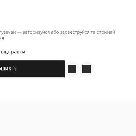
стувачам —
авторизуйся
або
зареєструйся
та отримай
ня
о відправки
КОШИК