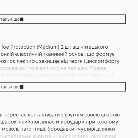
тальніше
Toe Protection (Medium) 2 шт від німецького
тонкій еластичній тканинній основі, що формує
озподіляє тиск, захищає від тертя і дискомфорту
 бородавках і точках тиску на пальцях. Можна
агаторазовий, миється у теплій воді. Медичний
ький бренд Gehwol.
тальніше
ol Toe Protection medium 2 шт — еластичний
фесійного подологічного догляду Gehwol. Виріб
ристрій і протестований дерматологами.
ь перестає контактувати з взуттям своєю шкірою
го високоеластичного текстилю з внутрішнім
ошарок, який поглинає мікроудари при кожному
-нейтрального матеріалу, що рівномірно
мозолі, натоптиші, бородавки і чутливі ділянки
овнішня тканинна основа фіксує гель у потрібному
 характерне відчуття «пече і тисне» наприкінці