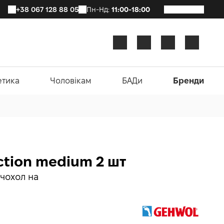
+38 067 128 88 05
Пн-Нд:
11:00-18:00
етика
Чоловікам
БАДи
Бренди
ction medium 2 шт
-чохол на