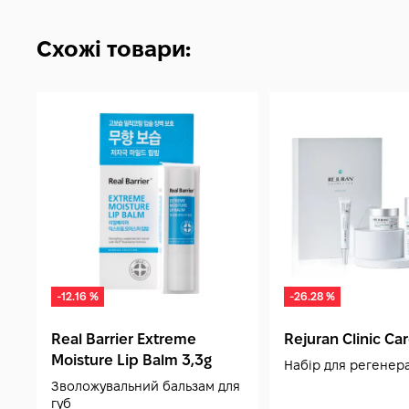
Схожі товари:
-12.16 %
-26.28 %
Real Barrier Extreme
Rejuran Clinic Ca
Moisture Lip Balm 3,3g
Набір для регенера
Зволожувальний бальзам для
губ