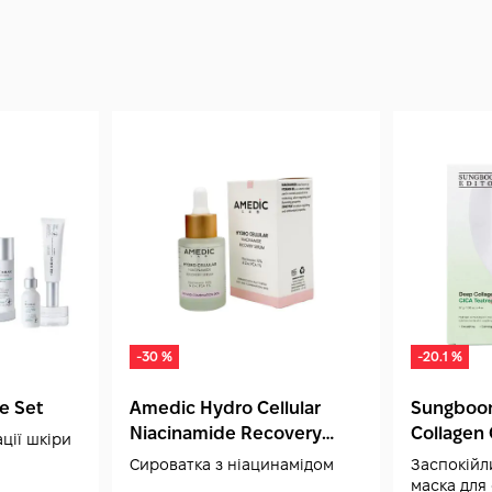
-30 %
-20.1 %
re Set
Amedic Hydro Cellular
Sungboon
Niacinamide Recovery
Collagen 
ції шкіри
Serum 30 мл
Soothing
Сироватка з ніацинамідом
Заспокійл
маска для