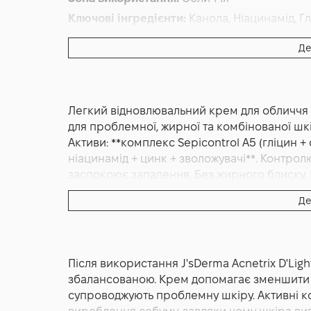
Ключові інгредієнти:
Канола, Ніацинамід, Г
Основна дія:
Від вугрів
,
Відновлення
,
Від за
Де
Форма випуску:
Крем
Країна:
Південна Корея
Лінійка:
J'sDerma Face Care
Легкий відновлювальний крем для обличчя J
Об'єм (мл/г):
50
для проблемної, жирної та комбінованої шкі
Активи: **комплекс Sepicontrol A5 (гліцин +
ніацинамід + цинк + зволожувачі**. Контрол
заспокоює запалення. Без жирного блиску.
Де
J'sDerma Acnetrix D'Light Blending Cream 5
обличчя, створений корейським брендом J'
комбінованою шкірою, схильною до висипа
себуму, зменшувати запалення та підтримув
Після використання J'sDerma Acnetrix D'Lig
рівень зволоження. Крем має легку текстур
збалансованою. Крем допомагає зменшити з
що робить його комфортним для щоденног
супроводжують проблемну шкіру. Активні 