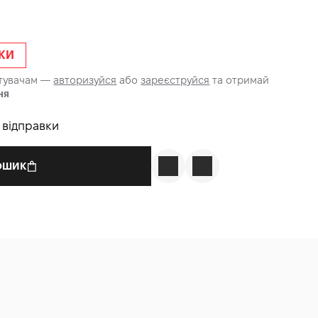
ЖКИ
стувачам —
авторизуйся
або
зареєструйся
та отримай
ня
о відправки
КОШИК