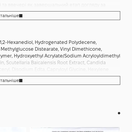
та ввечері як завершальний етап догляду за
 підтримувати баланс шкіри, зменшує появу
тальніше
я.
l, 1,2-Hexanediol, Hydrogenated Polydecene,
3 Methylglucose Distearate, Vinyl Dimethicone,
mer, Hydroxyethyl Acrylate/Sodium Acryloyldimethyl
in, Scutellaria Baicalensis Root Extract, Candida
ryl, Disodium Edta, Capryloyl Glycine, Hexylene
l, Sarcosine, Butyl Alcohol, Glyceryl Acrylate/Acrylic
тальніше
icum Bark, Sodium Hyaluronate.