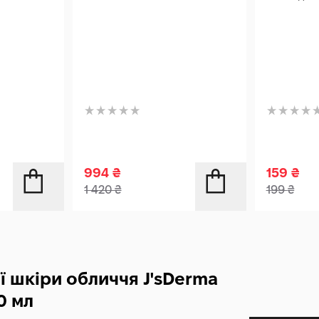
994
₴
159
₴
1 420
₴
199
₴
ї шкіри обличчя J'sDerma
0 мл