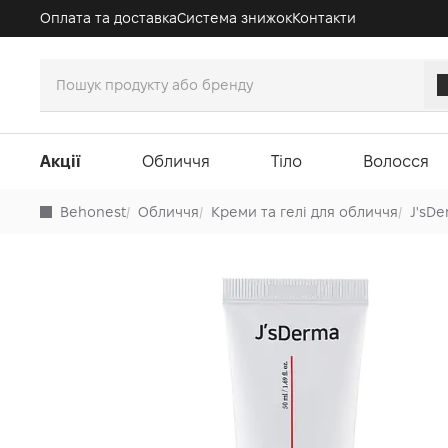
Оплата та доставка
Система знижок
Контакти
Акції
Обличчя
Тіло
Волосся
Behonest
/
Обличчя
/
Креми та гелі для обличчя
/
J'sD