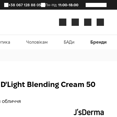
+38 067 128 88 05
Пн-Нд:
11:00-18:00
етика
Чоловікам
БАДи
Бренди
 D'Light Blending Cream 50
и обличчя