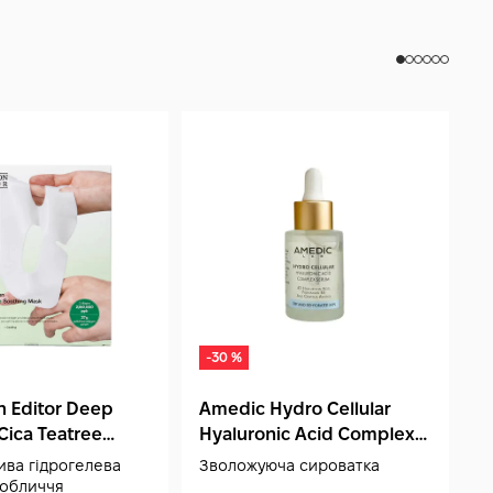
-30 %
 Editor Deep
Amedic Hydro Cellular
Cica Teatree
Hyaluronic Acid Complex
 Mask 1 шт
Serum 30 мл
ива гідрогелева
Зволожуюча сироватка
 обличчя