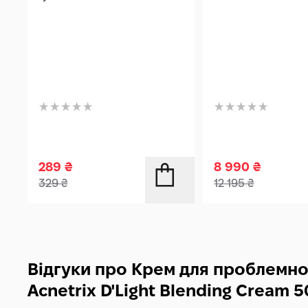
289
₴
8 990
₴
329
₴
12 195
₴
Відгуки про Крем для проблемно
Acnetrix D'Light Blending Cream 5