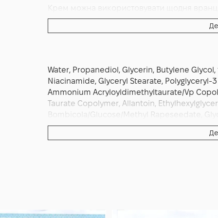
Крем можна використовувати щодня вранці 
шкірою. Регулярне застосування допомагає
Де
висипань і покращує загальний стан обличч
Water, Propanediol, Glycerin, Butylene Glyco
Niacinamide, Glyceryl Stearate, Polyglyceryl-
Ammonium Acryloyldimethyltaurate/Vp Copoly
Taurate Copolymer, Allantoin, Ethylhexylglycer
Bombicola/Glucose/Methyl Rapeseedate, Glyce
Glycol, Melaleuca Alternifolia (Tea Tree) Leaf Oi
Де
Acid Pvm/Ma Copolymer, Cinnamomum Zeylan