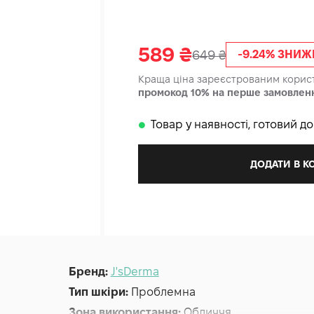
589
₴
649
₴
-9.24% ЗНИ
Краща ціна зареєстрованим кори
промокод 10% на перше замовлен
Товар у наявності, готовий д
𒊹
ДОДАТИ В 
Бренд:
J'sDerma
Тип шкіри:
Проблемна
Зона використання:
Обличчя