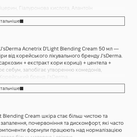
ліцерин, Гіалуронова кислота, Алантоїн
палень
,
Від подразнень
,
Пом'якшення
,
Зволоження
тальніше
'sDerma Acnetrix D'Light Blending Cream 50 мл —
ри від корейського лікувального бренду J'sDerma.
 саркозин + екстракт кори кориці) + центела +
ює себум, запобігає утворенню комедонів,
 Корейський бренд J'sDerma.
тальніше
0 мл — це легкий відновлювальний крем для
sDerma для догляду за проблемною, жирною та
нь. Засіб допомагає контролювати вироблення
ати чистоту пор, при цьому зберігаючи необхідний
ht Blending Cream шкіра стає більш чистою та
у, швидко вбирається і не залишає жирного блиску,
апалення, почервоніння та дискомфорт, які часто
о використання.
компоненти формули працюють над нормалізацією