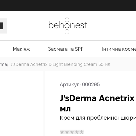
Макіяж
Засмага та SPF
Інтимна косм
erma
/
J'sDerma Acnetrix D'Light Blending Cream 50 мл
Артикул:
000295
J'sDerma Acnetrix
мл
Крем для проблемної шкір