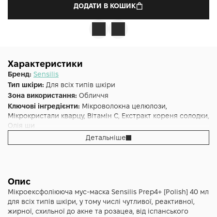
ДОДАТИ В КОШИК
Характеристики
Бренд:
Sensilis
Тип шкіри:
Для всіх типів шкіри
Зона використання:
Обличчя
Ключові інгредієнти:
Мікроволокна целюлози,
Мікрокристали кварцу, Вітамін С, Екстракт кореня солодки,
Олія ши
Основна дія:
Заспокоєння
,
Вирівнює тон
,
Ексфоліація
,
Детальніше
Очищення
Форма випуску:
Мус
, Ексфоліант
Країна:
Іспанія
Опис
Мікроексфоліююча мус-маска Sensilis Prep4+ [Polish] 40 мл
для всіх типів шкіри, у тому числі чутливої, реактивної,
жирної, схильної до акне та розацеа, від іспанського