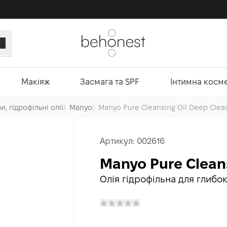
Макіяж
Засмага та SPF
Інтимна косм
, гідрофільні олії
/
Manyo
/
Manyo Pure Cleansing Oil Deep Clea
Артикул:
002616
Manyo Pure Cleans
Олія гідрофільна для глиб