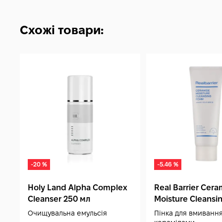
Схожі товари:
-20 %
-5.46 %
Holy Land Alpha Complex
Real Barrier Cer
Cleanser 250 мл
Moisture Cleansi
120 мл
Очищувальна емульсія
Пінка для вмивання