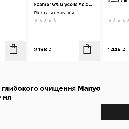
пудра з ві
Foamer 6% Glycolic Acid
120 мл
Пінка для вмивання
2 198
₴
1 445
₴
ля глибокого очищення Manyo
0 мл