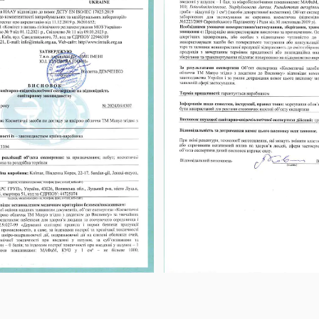
Shield Oil є фірмовою розробкою бренду. Пі
Manyo Pure & Deep Cleansing Foam або Pure
профілактика і робота з активним акне, у с
межах лінії Pure) — це класична схема под
свіжості шкіри, у старшому віці — як підгот
очищення шкіри. Після очищення продовжуй
для тих, хто свідомо обирає корейську косм
обов'язково завершуй ранкову рутину сонц
чистий склад. Виробник позиціонує засіб як 
це принципово важливий момент при регул
чоловічої шкіри. Доречний для людей з акти
може посилювати фотосенситивність шкіри
у спортзалі, на тренуваннях — гарантує рет
комбінувати олію Deep Clean з іншими засо
інтенсивних навантажень. Засіб дерматоло
(наприклад, Manyo Bifida Biome Complex Am
навіть для шкіри, схильної до акне. Тим, хто 
Можна також комбінувати олію з іншими а
(зокрема бергамот, лаванда) або інші компо
формула не суперечить активам з ніацинам
провести тест на невеликій ділянці перед 
ретинолом, кислотами у домашніх концент
шкіри без чорних цяток і проблем з порами
проведи тест на невеликій ділянці шкіри —
— формула Deep Clean спеціально розробле
і простеж за реакцією 24–48 годин, особлив
Тим, хто щойно проходив агресивні космето
цитрусових, ефірних олій або інших компон
хімічні пілінги), варто дочекатися повного 
свербіж, відчуття печіння або інші ознаки 
Бергамот може посилити фотосенситивність
проконсультуйся з дерматологом. Якщо засі
нанесення SPF удень при регулярному вико
прохолодною водою. Не використовуй засіб
(середніх і глибоких хімічних пілінгів, лаз
дай шкірі повністю відновитися протягом 1–