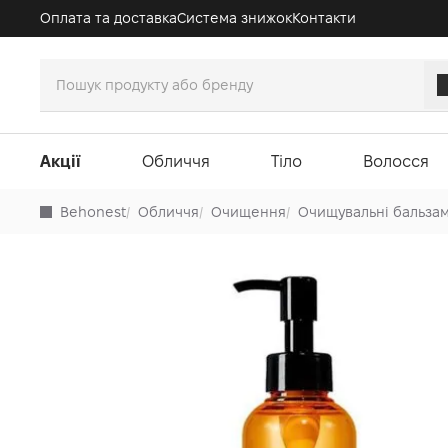
Оплата та доставка
Система знижок
Контакти
Акції
Обличчя
Тіло
Волосся
Behonest
/
Обличчя
/
Очищення
/
Очищувальні бальзами