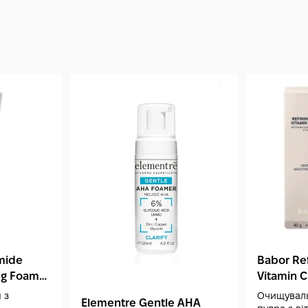
температурі, добре закритим, далеко від п
олії особливо чутливі до сонячного впливу 
кожного використання, щоб уникнути окисл
зберігання змінилися колір, запах або тек
рослинні олії можуть окислюватися. Перевір
флакону (звичайно це позначення PAO на упа
розрахований приблизно на 2–3 місяці ре
професійний об'єм 200 мл забезпечує трив
стійкого результату у роботі з порами, чо
amide
Babor Re
ng Foam
Vitamin C
 з
Очищувал
Elementre Gentle AHA