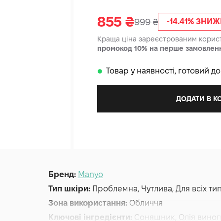
855
₴
999
₴
-14.41% ЗНИ
Краща ціна зареєстрованим кори
промокод 10% на перше замовлен
Товар у наявності, готовий д
𒊹
ДОДАТИ В 
Бренд:
Manyo
Тип шкіри:
Проблемна, Чутлива, Для всіх ти
Зона використання:
Обличчя
Ключові інгредієнти:
Соняшник, Олія виногр