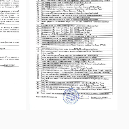
дходить для всіх вікових груп з 18+: молодшим — як
 Soybean Cleansing Milk для синергічного ефекту в
ередньому віці — як підтримка чистоти пор і
війного очищення, яка забезпечує повноцінне
овка під anti-aging-рутину. Корисний як подарунок
 ритуал догляду — тонер, сироватка, крем. Удень
етику з фокусом на дерматологічну ефективність і
езахисним засобом з SPF 30+ (а краще SPF 50+) —
універсальний — підходить і для жіночої, і для
ярному використанні засобу з бергамотом, який
вним способом життя, які часто бувають у спекоту,
. Для синергічного ефекту бренд рекомендує
ельне очищення шкіри від поту і себуму після
бами лінії, а після очищення наносити сироватку
гічно протестований і некомедогенний — підходить
poule) для глибокого зволоження і омолодження.
має алергію на рослинні олії, цитрусові, ефірні олії
ктивними сироватками і кремами рутини —
ненти формули (у складі є лімонен, лінайол), варто
ідом, центелою, гіалуроновою кислотою,
регулярним використанням. Власникам дуже сухої
раціях. Перед першим використанням обов'язково
 краще обрати класичну Manyo Pure Cleansing Oil
 за вухом або на внутрішній стороні передпліччя —
на для жирніших і проблемніших типів шкіри.
о якщо у тебе є чутливість до рослинних олій,
логічні процедури (лазерну шліфовку, глибокі
ентів формули. Якщо помітила почервоніння,
відновлення шкіри (1–2 тижні) перед застосуванням.
реактивності, припини використання і
 шкіри — варто звернути увагу на ретельне
б випадково потрапив в очі, м'яко змий чистою
ристанні засобу.
 у дні після агресивних косметологічних процедур
ерної шліфовці) без консультації з косметологом —
2 тижнів. Зберігай флакон при кімнатній