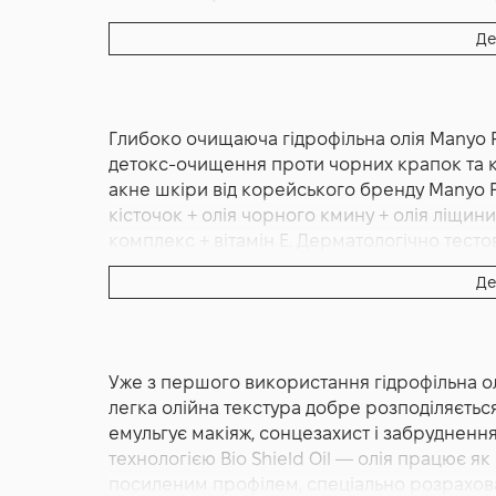
Основна дія:
Заспокоєння
,
Демакіяж
,
Очищ
Де
Форма випуску:
Гідрофільна олія
Країна:
Південна Корея
Об'єм (мл/г):
200
Глибоко очищаюча гідрофільна олія Manyo P
детокс-очищення проти чорних крапок та ко
акне шкіри від корейського бренду Manyo Fa
кісточок + олія чорного кмину + олія ліщини
комплекс + вітамін E. Дерматологічно тесто
Корейський бренд Manyo.
Де
Гідрофільна олія Manyo Pure Cleansing Oil
очищувальна олія для глибокого очищення жи
корейського б'юті-бренду Manyo (ma:nyo Fac
Уже з першого використання гідрофільна ол
помпою-дозатором, добре розподіляється по
легка олійна текстура добре розподіляється
води, перетворюючись на м'яке молочко без
емульгує макіяж, сонцезахист і забруднен
Deep Clean від класичної Pure Cleansing O
технологією Bio Shield Oil — олія працює
чорних цятках, забитих порах і стійкому ма
посиленим профілем, спеціально розрахова