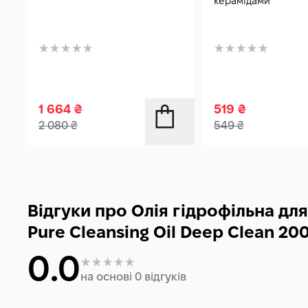
керамідами
1 664
₴
519
₴
2 080
₴
549
₴
Відгуки про Олія гідрофільна д
Pure Cleansing Oil Deep Clean 20
0.0
на основі 0 відгуків