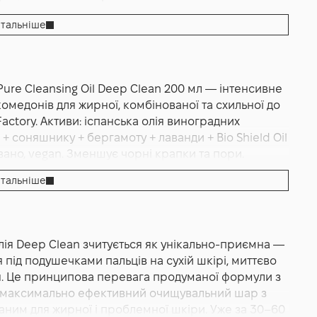
ення
,
Зволоження
тальніше
ure Cleansing Oil Deep Clean 200 мл — інтенсивне
медонів для жирної, комбінованої та схильної до
ctory. Активи: іспанська олія виноградних
 + соняшнику + бергамоту + лаванди + Bio Shield Oil
вано, vegan. Зменшує чорні крапки та пори.
тальніше
 Deep Clean 200 мл — це професійна посилена
рної, комбінованої і схильної до акне шкіри від
tory). Має характерну легку олійну текстуру з
ія Deep Clean зчитується як унікально-приємна —
 сухій шкірі, миттєво емульгується при додаванні
 під подушечками пальців на сухій шкірі, миттєво
 жирної плівки. Принципова відмінність версії
ня. Це принципова перевага продуманої формули з
il — посилений очищувальний профіль з фокусом на
 як максимально ефективний очищувальний шар з
кіяжі, при цьому з паралельною ніжністю формули
ним для жирної і проблемної шкіри. Уже за 30–60