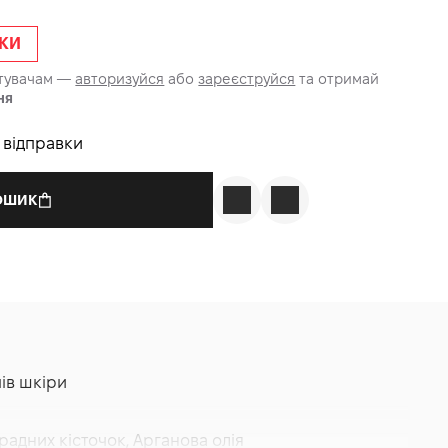
ЖКИ
стувачам —
авторизуйся
або
зареєструйся
та отримай
ня
о відправки
КОШИК
пів шкіри
адних кісточок, Арганова олія