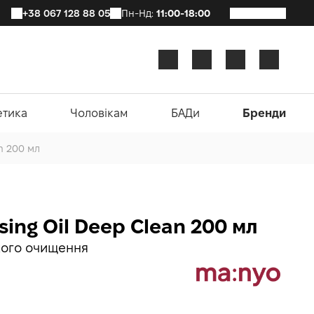
+38 067 128 88 05
Пн-Нд:
11:00-18:00
етика
Чоловікам
БАДи
Бренди
n 200 мл
ing Oil Deep Clean 200 мл
окого очищення