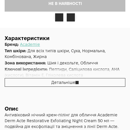
НЕ В НАЯВНОСТІ
Характеристики
Бренд:
Academie
Тип шкіри:
Для всіх типів шкіри, Суха, Нормальна,
Комбінована, Жирна
Зона використання:
Шия і декольте, Обличчя
Ключові інгредієнти:
Пептиди, Саліцилова кислота, AHA
(кислоти), Вітамін E, Гліколева кислота
Основна дія:
Ексфоліація
,
Відновлення
,
Омолодження
,
Детальніше
Сяяння
Форма випуску:
Крем
Країна:
Франція
Лінійка:
Academie Derm Acte
Опис
Альтернативна назва:
Academie Derm Acte Restorative
Антивіковий нічний крем-пілінг для обличчя Academie
Exfoliating Night Cream
Derm Acte Restorative Exfoliating Night Cream 50 мл —
подвійна дія ексфоліації та зміцнення з лінії Derm Acte.