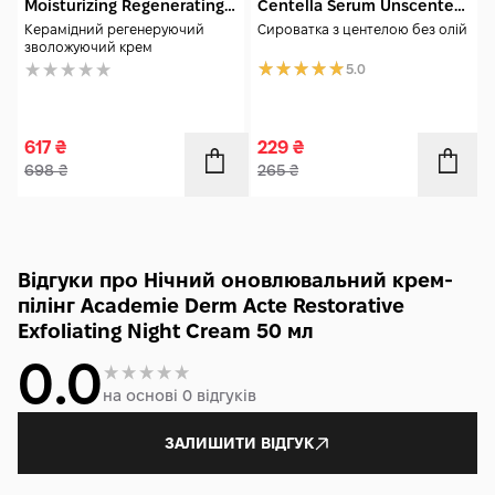
Moisturizing Regenerating
Centella Serum Unscented
50 мл
15 мл
Керамідний регенеруючий
Сироватка з центелою без олій
зволожуючий крем
5.0
617
₴
229
₴
698
₴
265
₴
Відгуки про Нічний оновлювальний крем-
пілінг Academie Derm Acte Restorative
Exfoliating Night Cream 50 мл
0.0
на основі 0 відгуків
ЗАЛИШИТИ ВІДГУК