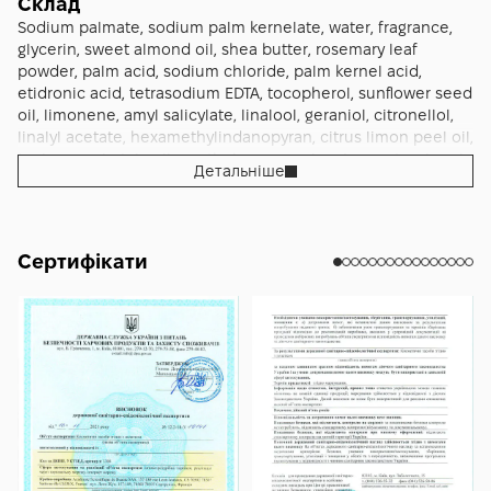
Склад
Sodium palmate, sodium palm kernelate, water, fragrance,
glycerin, sweet almond oil, shea butter, rosemary leaf
powder, palm acid, sodium chloride, palm kernel acid,
etidronic acid, tetrasodium EDTA, tocopherol, sunflower seed
oil, limonene, amyl salicylate, linalool, geraniol, citronellol,
linalyl acetate, hexamethylindanopyran, citrus limon peel oil,
juniperus virginia oil, anethole, coumarin, pinene, terpineol,
Детальніше
tetramethyl acetyloctahydronaphthalenes, camphor,
pogostemon cablin oil, lavandula oil/extract, titanium
dioxide
Сертифікати