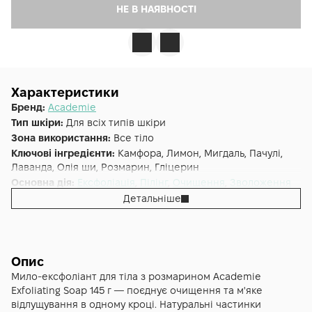
НЕ В НАЯВНОСТІ
Характеристики
Бренд:
Academie
Тип шкіри:
Для всіх типів шкіри
Зона використання:
Все тіло
Ключові інгредієнти:
Камфора, Лимон, Мигдаль, Пачулі,
Лаванда, Олія ши, Розмарин, Гліцерин
Основна дія:
Ексфоліація
,
Пілінг
,
Очищення
,
Зволоження
Додаткові властивості:
SLS Free, Без парабенів, Без
Детальніше
силіконів
Форма випуску:
Мило
Країна:
Франція
Лінійка:
Academie Exfoliating Soap з розмарином 145 гр
Опис
Мило-ексфоліант для тіла з розмарином Academie
Exfoliating Soap 145 г — поєднує очищення та м'яке
відлущування в одному кроці. Натуральні частинки