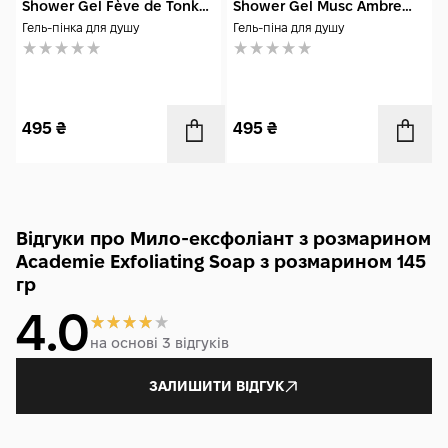
Shower Gel Fève de Tonka
Shower Gel Musc Ambre
200 мл
200 мл
Гель-пінка для душу
Гель-піна для душу
495
₴
495
₴
Відгуки про Мило-ексфоліант з розмарином
Academie Exfoliating Soap з розмарином 145
гр
4.0
на основі 3 відгуків
ЗАЛИШИТИ ВІДГУК