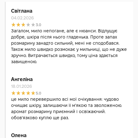
Світлана
04.02.2026
3.0
Загалом, мило непогане, але є нюанси. Відлущує
добре, шкіра після нього гладенька. Проте запах
розмарину занадто сильний, мені не сподобався.
Також мило швидко розмокає у мильниці, що не дуже
зручно. Витрачається швидко, тому ціна здається
завищеною.
Ангеліна
18.01.2026
5.0
це мило перевершило всі мої очікування: чудово
очищає шкіру, залишаючи її м'якою та зволоженою.
аромат розмарину приємний і освіжаючий.
обов'язково куплю ще раз.
Олена