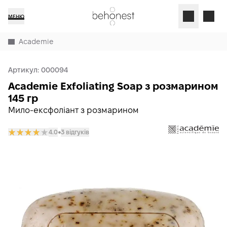
МЕНЮ
Academie
Артикул:
000094
Academie Exfoliating Soap з розмарином
145 гр
Мило-ексфоліант з розмарином
4.0
3 відгуків
𒊹