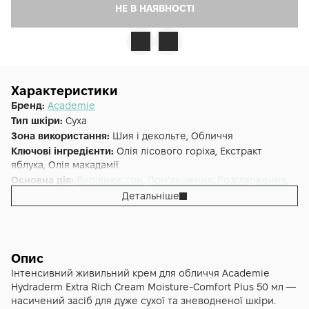
НЕ В НАЯВНОСТІ
Характеристики
Бренд:
Academie
Тип шкіри:
Суха
Зона використання:
Шия і декольте, Обличчя
Ключові інгредієнти:
Олія лісового горіха, Екстракт
яблука, Олія макадамії
Основна дія:
Вирівнює тон
,
Пом'якшення
,
Розгладження
,
Сяяння
Детальніше
Додаткові властивості:
Cruelty-free
Форма випуску:
Крем
Країна:
Франція
Лінійка:
Academie Hydraderm
Опис
Альтернативна назва:
Academie Visage Extra Rich Cream,
Інтенсивний живильний крем для обличчя Academie
Інтенсивний живильний зволожуючий крем Acadèmie
Hydraderm Extra Rich Cream Moisture-Comfort Plus 50 мл —
Crème Riche
насичений засіб для дуже сухої та зневодненої шкіри.