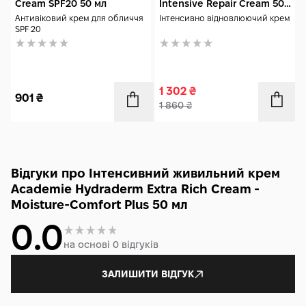
Cream SPF20 50 мл
Intensive Repair Cream 50
мл
Антивіковий крем для обличчя
Інтенсивно відновлюючий крем
SPF 20
1 302
₴
901
₴
1 860
₴
Відгуки про Інтенсивний живильний крем
Academie Hydraderm Extra Rich Cream -
Moisture-Comfort Plus 50 мл
0.0
на основі 0 відгуків
ЗАЛИШИТИ ВІДГУК