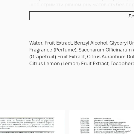
щоб отримати рівномірну матовість без пер
зазначений виробником.
Де
Water, Fruit Extract, Benzyl Alcohol, Glycery
Fragrance (Perfume), Saccharum Officinarum (S
(Grapefruit) Fruit Extract, Citrus Aurantium Dul
Citrus Lemon (Lemon) Fruit Extract, Tocophero