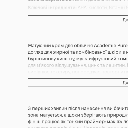
Ключові інгредієнти:
AHA-кислоти, Вітамін 
Основна дія:
Відновлення
,
Від розширених 
Де
Додаткові властивості:
Cruelty-free
Форма випуску:
Крем
Країна:
Франція
Матуючий крем для обличчя Academie Pure 
Лінійка:
Academie Pure
догляд для жирної та комбінованої шкіри з
бурштинову кислоту, мультифруктовий комп
для м'якого відлущування, цинк та лецитин
вирівнює текстуру, попереджає повторну п
інгредієнтів. Французький бренд Academie.
Де
Academie Restorative Normalizing Cream 5
та жирної шкіри з недосконалостями. Його з
без жирного блиску й липкої плівки та одно
З перших хвилин після нанесення ви бачите 
Формула працює відразу у двох напрямках:
зона матується, а щоки зберігають природну
згладжує мікрорельєф, а в довшій перспекти
фініш працює як тонкий праймер: макіяж ля
стримує повторну появу недосконалостей. 