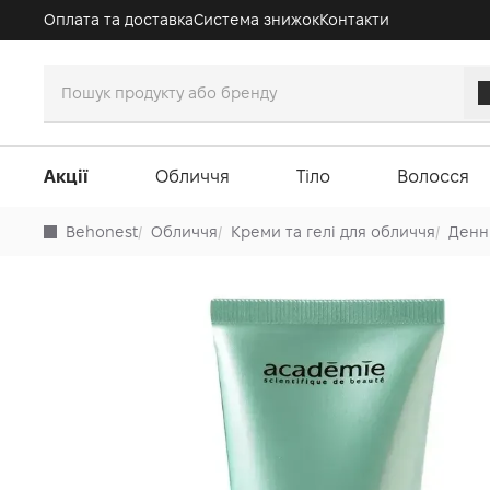
Оплата та доставка
Система знижок
Контакти
Акції
Обличчя
Тіло
Волосся
Behonest
/
Обличчя
/
Креми та гелі для обличчя
/
Денн