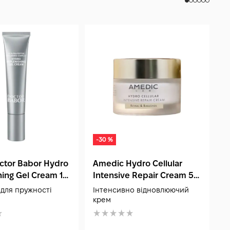
-30 %
ctor Babor Hydro
Amedic Hydro Cellular
M
ing Gel Cream 15
Intensive Repair Cream 50
C
мл
м
 для пружності
Інтенсивно відновлюючий
К
крем