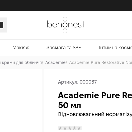
Макіяж
Засмага та SPF
Інтимна косм
і креми для обличчя
/
Academie
/
Academie Pure Restorative No
Артикул:
000037
Academie Pure Re
50 мл
Відновлювальний нормаліз