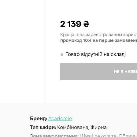
2 139
₴
Краща ціна зареєстрованим кори
промокод 10% на перше замовлен
Товар відсутній на складі
𒊹
НЕ В НАЯВ
Бренд:
Academie
Тип шкіри:
Комбінована, Жирна
Зона використання:
Шия і декольте, Обличч