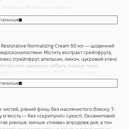
E, Гліцерин, Рослинні екстракти
пор
,
Матування/Себорегуляція
,
Очищення
тальніше
Restorative Normalizing Cream 50 мл — щоденний
 недосконалостями. Містить екстракт грейпфрута,
лекс (грейпфрут, апельсин, лимон, цукровий клен)
. Контролює надлишок себуму, очищує пори,
ояву недосконалостей. 98,5% натуральних
тальніше
0 мл — щоденний матуючий крем для комбінованої
авдання — дати шкірі відчуття «чистої рівноваги»
часно допомогти скоригувати текстуру і тон.
чистий, рівний фініш без маслянистого блиску: Т-
 швидко прибирає надлишок себуму і візуально
 м’якість — без «скрипучої» сухості. Оксамитовий
ві сприяє чистішому, рівнішому вигляду пор і
гає рівніше, менше «пливе» впродовж дня, а тон
Виробник описує цей засіб як крем-перфектор: