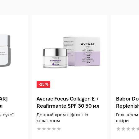
-25 %
[AR]
Averac Focus Collagen E +
Babor Do
л
Reafirmante SPF 30 50 мл
Replenish
мл
 сухої
Денний крем ліфтинг із
Гель-крем
колагеном
шкіри