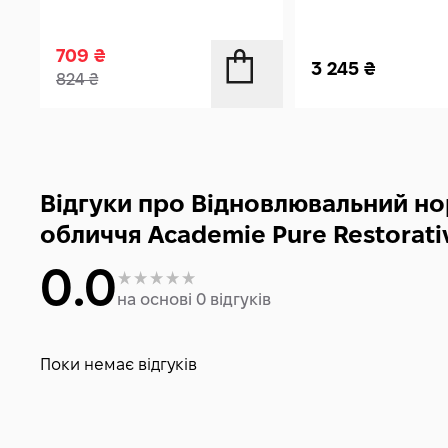
709
₴
3 245
₴
824
₴
Відгуки про Відновлювальний н
обличчя Academie Pure Restorati
0.0
на основі 0 відгуків
Поки немає відгуків