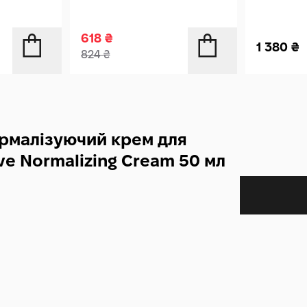
618
₴
1 380
₴
824
₴
ормалізуючий крем для
ve Normalizing Cream 50 мл