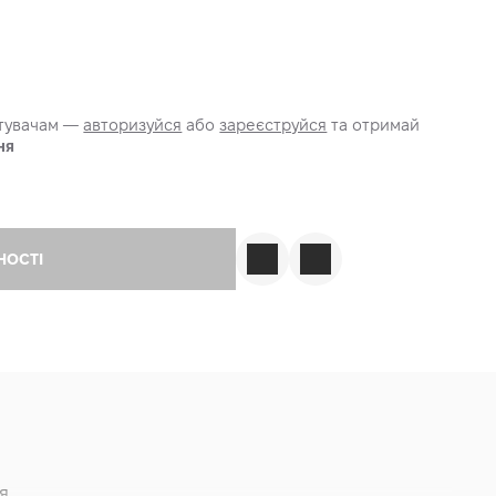
стувачам —
авторизуйся
або
зареєструйся
та отримай
ня
НОСТІ
я