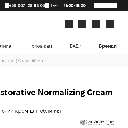
+38 067 128 88 05
Пн-Нд:
11:00-18:00
етика
Чоловікам
БАДи
Бренди
rmalizing Cream 50 мл
storative Normalizing Cream
уючий крем для обличчя