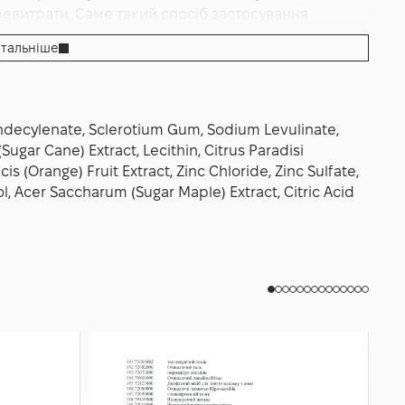
евитрати. Саме такий спосіб застосування
тальніше
l Undecylenate, Sclerotium Gum, Sodium Levulinate,
ugar Cane) Extract, Lecithin, Citrus Paradisi
cis (Orange) Fruit Extract, Zinc Chloride, Zinc Sulfate,
l, Acer Saccharum (Sugar Maple) Extract, Citric Acid