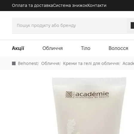
Оплата та доставка
Система знижок
Контакти
Акції
Обличчя
Тіло
Волосся
Behonest
/
Обличчя
/
Креми та гелі для обличчя
/
Acad