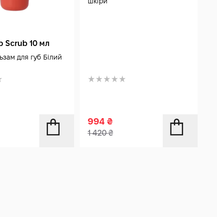
шкіри
с
ip Scrub 10 мл
ьзам для губ Білий
994
₴
6
1 420
₴
8