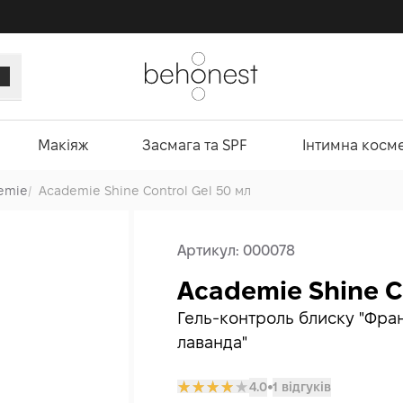
Макіяж
Засмага та SPF
Інтимна косм
emie
/
Academie Shine Control Gel 50 мл
Артикул:
000078
Academie Shine C
Гель-контроль блиску "Фра
лаванда"
4.0
1 відгуків
𒊹