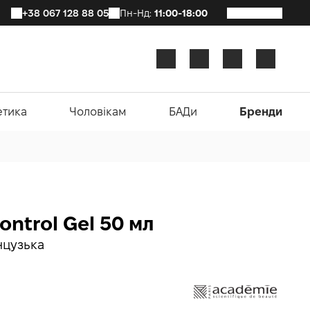
+38 067 128 88 05
Пн-Нд:
11:00-18:00
етика
Чоловікам
БАДи
Бренди
ontrol Gel 50 мл
нцузька