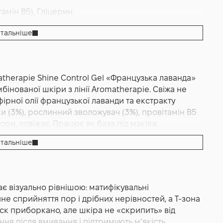
тамін B5), Гліцерин
тальніше
herapie Shine Control Gel «Французька лаванда»
інованої шкіри з лінії Aromatherapie. Свіжа не
а "Французська лаванда" Acadèmie Aromathérapie
ірної олії французької лаванди та екстракту
ки (3%), рослинний зволожувач (3%), провітамін B5
ори, освіжає. Працює як база під макіяж.
тальніше
анда 50 мл — легкий матуючий гель, створений для
ідчуття сухості та плівки. Це щоденний догляд у
кстура миттєво «сідає» на шкіру тонкою вуаллю,
є візуально рівнішою: матифікувальні
бличчя до макіяжу. За задумом виробника, формула
не сприйняття пор і дрібних нерівностей, а Т-зона
го стримування блиску, матифікувальні
иск приборкано, але шкіра не «скрипить» від
го фінішу та зволожувальні агенти, що
ння після вмивання і підтримують м’якість