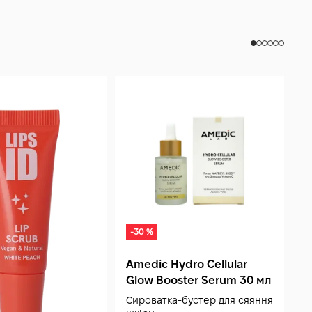
-30 %
Amedic Hydro Cellular
A
Glow Booster Serum 30 мл
H
S
Сироватка-бустер для сяяння
О