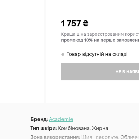
1 757
₴
Краща ціна зареєстрованим кори
промокод 10% на перше замовлен
Товар відсутній на складі
𒊹
НЕ В НАЯВ
Бренд:
Academie
Тип шкіри:
Комбінована, Жирна
Зона використання:
Шия і декольте, Обличч