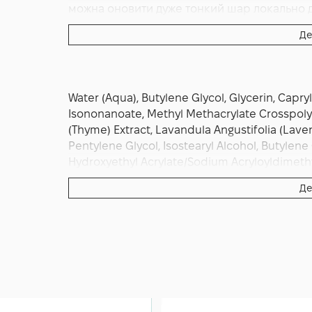
можна оновити дуже тонкий шар локально д
застосування забезпечує найкращий накопи
Де
комфортної зволоженості, за який відповід
французької лаванди.
Water (Aqua), Butylene Glycol, Glycerin, Capryl
Isononanoate, Methyl Methacrylate Crosspolym
(Thyme) Extract, Lavandula Angustifolia (Lave
Pentylene Glycol, Isostearyl Alcohol, Butylene
Hydroxyethyl Acrylate/Sodium Acryloyldimethy
Crosspolymer, Ethylcellulose, Xanthan Gum, So
Де
Linalool, Limonene, Chlorphenesin, Phenoxye