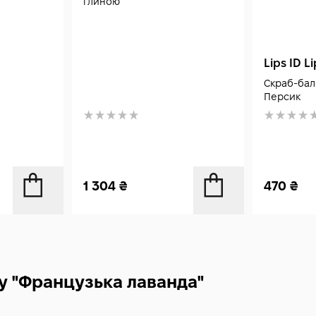
глиною
Lips ID L
Скраб-бал
Персик
1 304
₴
470
₴
у "Французька лаванда"