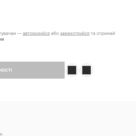
стувачам —
авторизуйся
або
зареєструйся
та отримай
ня
НОСТІ
я