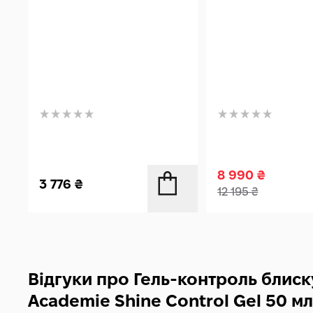
8 990
₴
3 776
₴
12 195
₴
Відгуки про Гель-контроль блиск
Academie Shine Control Gel 50 мл