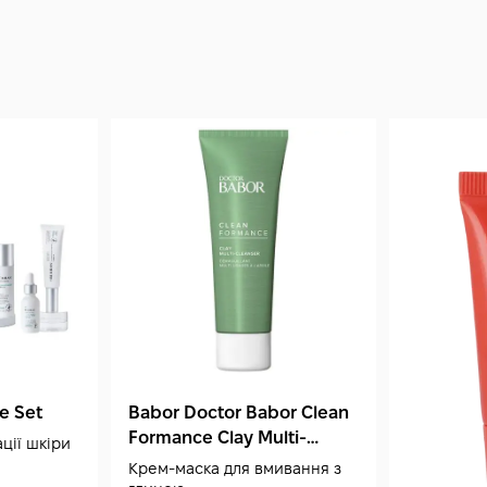
re Set
Babor Doctor Babor Clean
Formance Clay Multi-
ції шкіри
Cleanser 75 мл
Крем-маска для вмивання з