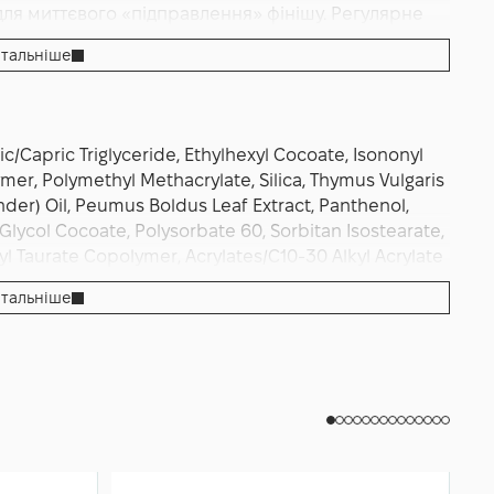
ля миттєвого «підправлення» фінішу. Регулярне
чувальний ефект контрольованої матовості та
тальніше
ає формула Shine Control з м’якою нотою
ic/Capric Triglyceride, Ethylhexyl Cocoate, Isononyl
er, Polymethyl Methacrylate, Silica, Thymus Vulgaris
nder) Oil, Peumus Boldus Leaf Extract, Panthenol,
 Glycol Cocoate, Polysorbate 60, Sorbitan Isostearate,
l Taurate Copolymer, Acrylates/C10-30 Alkyl Acrylate
dium Hydroxide, Citric Acid, Fragrance (Parfum),
тальніше
thanol, Sodium Benzoate, Potassium Sorbate.