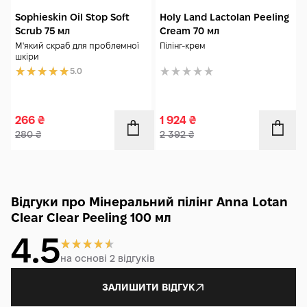
Sophieskin Oil Stop Soft
Holy Land Lactolan Peeling
Scrub 75 мл
Cream 70 мл
М'який скраб для проблемної
Пілінг-крем
шкіри
5.0
266
₴
1 924
₴
280
₴
2 392
₴
Відгуки про Мінеральний пілінг Anna Lotan
Clear Clear Peeling 100 мл
4.5
на основі 2 відгуків
ЗАЛИШИТИ ВІДГУК