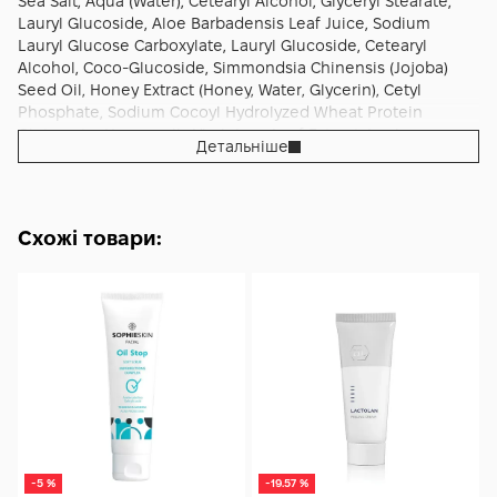
Sea Salt, Aqua (Water), Cetearyl Alcohol, Glyceryl Stearate,
Lauryl Glucoside, Aloe Barbadensis Leaf Juice, Sodium
Lauryl Glucose Carboxylate, Lauryl Glucoside, Cetearyl
Alcohol, Coco-Glucoside, Simmondsia Chinensis (Jojoba)
Seed Oil, Honey Extract (Honey, Water, Glycerin), Cetyl
Phosphate, Sodium Cocoyl Hydrolyzed Wheat Protein
Glutamate, Hamamelis Virginiana Leaf Extract, Lonicera
Детальніше
Caprifolium Extract, Citrus Aurantium Dulcis (Orange) Peel
Oil, Mentha Viridis (Spearmint) Leaf Oil, Citrus Medica
Limonum (Lemon) Peel Oil, Citrus Aurantifolia (Lime) Oil,
Limonene, Citral.
Схожі товари:
-5 %
-19.57 %