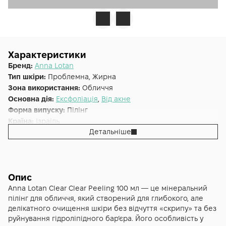
Характеристики
Бренд:
Anna Lotan
Тип шкіри:
Проблемна, Жирна
Зона використання:
Обличчя
Основна дія:
Ексфоліація
,
Від акне
Форма випуску:
Пілінг
Країна:
Ізраїль
Детальніше
Лінійка:
Anna Lotan Clear
Опис
Anna Lotan Clear Clear Peeling 100 мл — це мінеральний
пілінг для обличчя, який створений для глибокого, але
делікатного очищення шкіри без відчуття «скрипу» та без
руйнування гідроліпідного бар’єра. Його особливість у