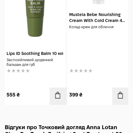
чистішою, спокійнішою та доглянутою день за днем.
Mustela Bebe Nourishing
Cream With Cold Cream 40
мл
Кольд-крем для обличчя
Lips ID Soothing Balm 10 мл
Заспокійливий щоденний
бальзам для губ
555
₴
399
₴
Відгуки про Точковий догляд Anna Lotan