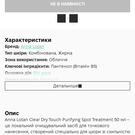
НЕ В НАЯВНОСТІ
Характеристики
Бренд:
Anna Lotan
Тип шкіри:
Комбінована, Жирна
Зона використання:
Обличчя
Ключові інгредієнти:
Пантенол (Вітамін B5)
Основна дія:
Від акне
Форма випуску:
Емульсія
Детальніше
Країна:
Ізраїль
Лінійка:
Anna Lotan Clear
Альтернативна назва:
Препарат для локального
нанесення Anna Lotan Clear Dry Touch Purifying Spot
Treatment
Опис
Anna Lotan Clear Dry Touch Purifying Spot Treatment 50 мл –
це локальний очищувальний засіб для точкового
нанесення, створений спеціально для шкіри зі схильністю