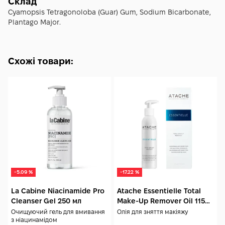
приготування, а залишки утилізують. Уникайте
Склад
потрапляння в очі та використовуйте засіб лише за
Cyamopsis Tetragonoloba (Guar) Gum, Sodium Bicarbonate,
призначенням.
Plantago Major.
Схожі товари:
-5.09 %
-17.22 %
La Cabine Niacinamide Pro
Atache Essentielle Total
Cleanser Gel 250 мл
Make-Up Remover Oil 115
мл
Очищуючий гель для вмивання
Олія для зняття макіяжу
з ніацинамідом