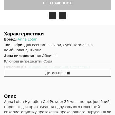
НЕ В НАЯВНОСТІ
Характеристики
Бренд:
Anna Lotan
Тип шкіри:
Для всіх типів шкіри, Суха, Нормальна,
Комбінована, Жирна
Зона використання:
Обличчя
Ключові інгредієнти:
Сода
Основна дія:
Живлення
,
Очищення
,
Освітлення
Форма випуску:
Ензимна пудра
Детальніше
Країна:
Ізраїль
Лінійка:
Professional
Альтернативна назва:
Anna Lotan Hydration Gel
Опис
Anna Lotan Hydration Gel Powder 35 мл — це професійний
порошок для приготування гідрувального гелю, який
використовують у протоколах прохолодного гідрування як