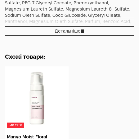
Sulfate, PEG-7 Glyceryl Cocoate, Phenoxyethanol,
Magnesium Laureth Sulfate, Magnesium Laureth 8- Sulfate,
Sodium Oleth Sulfate, Coco Glucoside, Glyceryl Oleate,
Panthenol, Magnesium Oleth Sulfate, Parfum, Benzoic Acid,
Dehydroacetic Acid, Sodium Phytate, Hippophae
Детальніше
Rhamnoides Fruit Oil, Benzyl Salicylate, Glycerin, Butylene
Glycol, Malva Sylvestris (Mallow) Flower Extract.
Схожі товари:
-40.22 %
Manyo Moist Floral