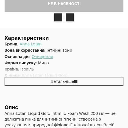
НЕ В НАЯВНОСТІ
Характеристики
Бренд:
Anna Lotan
Зона використання:
Інтимні зони
Основна дія:
Очищення
Форма випуску:
Мило
Країна:
Ізраїль
Лінійка:
Anna Lotan Liquid Gold
Детальніше
Альтернативна назва:
Пінка для інтимної гігієни Anna
Lotan Liquid Gold Intimild Foam Wash
Опис
Anna Lotan Liquid Gold Intimild Foam Wash 200 мл — це
делікатна пінка для інтимної гігієни, створена з
урахуванням природної фізіології жіночої шкіри. Засіб