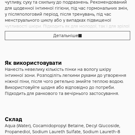
здатних спровокувати сухість чи печіння, а навпаки —
коли шкіра може бути особливо чутливою. Вона
чутливу, суху та схильну до подразнень. Рекомендований
допомагає підтримувати природний гідроліпідний бар’єр.
допомагає підтримувати природний pH-баланс, що є
для щоденної інтимної гігієни, під час гормональних змін,
Засіб також чудово підходить для використання в період
важливим фактором для здорової мікрофлори. Завдяки
у післяпологовий період, після тренувань, під час
підвищеної чутливості, у післяпологовий період або коли
цьому знижується ризик дискомфорту, відчуття стягнутості
менструального циклу або у випадках підвищеної
шкіра потребує максимально делікатного очищення. Anna
або подразнення після очищення. Результат — це
чутливості шкіри. Підходить як для молодої, так і для зрілої
Lotan Liquid Gold Intimild Foam Wash створена для того,
поєднання чистоти та делікатного догляду, коли шкіра
шкіри.
Детальніше
щоб подарувати комплексний догляд, який поєднує
зберігає свою природну м’якість, а почуття свіжості не
м’якість, натуральність і ефективність. Вона забезпечує
зникає протягом тривалого часу. Пінка діє настільки м’яко,
тривале відчуття комфорту, підтримує природну
що підходить для щоденного застосування і дарує
мікрофлору й сприяє загальному здоров’ю інтимної зони,
відчуття легкості та доглянутості після кожного
що робить її важливим етапом у щоденній гігієнічній
використання.
Як використовувати
рутині.
Нанесіть невелику кількість пінки на вологу шкіру
інтимної зони. Розподіліть легкими рухами до утворення
ніжної піни, після чого ретельно змийте теплою водою.
Використовуйте щодня або відповідно до потреби.
Підходить для ранкового та вечірнього застосування.
Склад
Aqua (Water), Cocamidopropyl Betaine, Decyl Glucoside,
Propanediol, Sodium Laureth Sulfate, Sodium Laureth-8