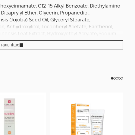
ethoxycinnamate, C12-15 Alkyl Benzoate, Diethylamino
icaprylyl Ether, Glycerin, Propanediol,
is (Jojoba) Seed Oil, Glyceryl Stearate,
on, Anhydroxylitol, Tocopheryl Acetate, Panthenol,
 Sinensis Leaf Extract, Hydroxyethyl Acrylate/Sodium
ethanol, Xanthan Gum, Dimethicone, Polyacrylate
тальніше
s CI 77499, Iron Oxides CI 77491, Caprylyl Glycol,
-Sitosterol, Squalene.