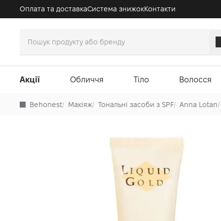
Оплата та доставка
Система знижок
Контакти
Акції
Обличчя
Тіло
Волосся
Behonest
/
Макіяж
/
Тональні засоби з SPF
/
Anna Lotan
/