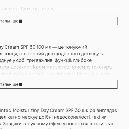
 кислота, Діоксид титану
ложення
тальніше
 Day Cream SPF 30 100 мл — це тонуючий
рем з SPF 30 Потрійний ефект
д сонця, створений для щоденного догляду та
днує у собі три важливі функції: глибоке
 сонцезахист. Крем має легку, приємну текстуру,
 відчуття важкості або липкості. Він надає шкірі
алості та вирівнює тон, зберігаючи при цьому
тальніше
ду. Серія Liquid Gold створена для того, щоб
ем не є винятком. Формула містить зволожувальні
запобігають її втраті протягом дня. Натуральні
агають зберігати еластичність та м’якість
inted Moisturizing Day Cream SPF 30 шкіра виглядає
вного та здорового вигляду. Завдяки SPF 30 крем
елікатно маскує дрібні недосконалості, такі як
ету, що є особливо важливим для попередження
ть. Завдяки тонуючому ефекту поверхня шкіри стає
ластичності. Засіб підходить для міських умов, коли