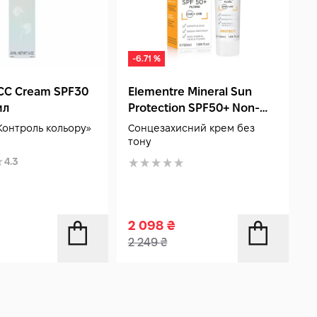
-6.71 %
-
 CC Cream SPF30
Elementre Mineral Sun
H
мл
Protection SPF50+ Non-
M
Tinted 50 мл
м
Контроль кольору»
Сонцезахисний крем без
Т
тону
к
4.3
2 098
₴
1
2 249
₴
1