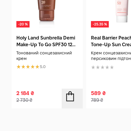
-20 %
-25.35 %
Holy Land Sunbrella Demi
Real Barrier Peach
Make-Up To Go SPF30 125
Tone-Up Sun Cre
мл
50+ PA++++ 50 м
Тонований сонцезахисний
Крем сонцезахисн
крем
персиковим підто
5.0
2 184
₴
589
₴
2 730
₴
789
₴