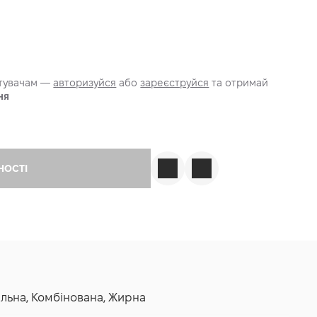
стувачам —
авторизуйся
або
зареєструйся
та отримай
ня
НОСТІ
мальна, Комбінована, Жирна