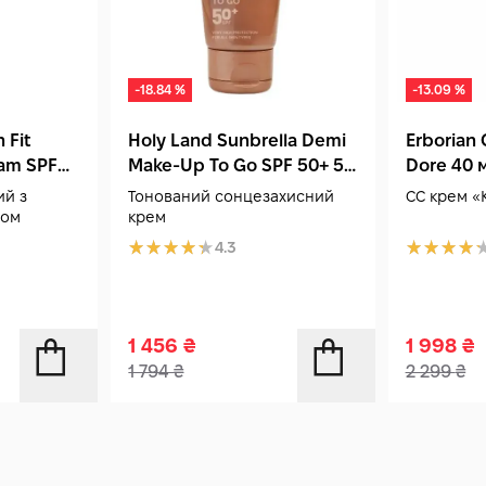
-18.84 %
-13.09 %
 Fit
Holy Land Sunbrella Demi
Erborian
am SPF
Make-Up To Go SPF 50+ 50
Dore 40 
л
мл
ий з
Тонований сонцезахисний
CC крем «
ном
крем
4.3
1 456
₴
1 998
₴
1 794
₴
2 299
₴