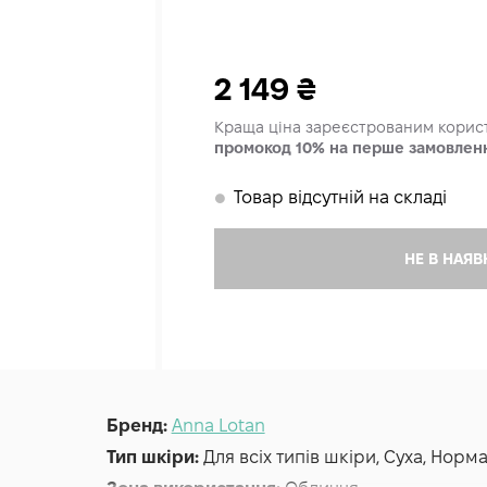
2 149
₴
Краща ціна зареєстрованим кори
промокод 10% на перше замовлен
Товар відсутній на складі
𒊹
НЕ В НАЯВ
Бренд:
Anna Lotan
Тип шкіри:
Для всіх типів шкіри, Суха, Нор