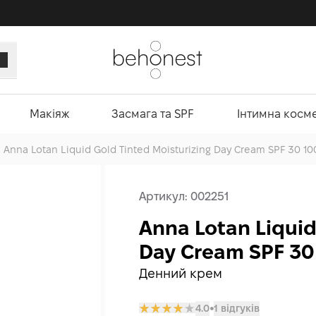
Макіяж
Засмага та SPF
Інтимна косм
Anna Lotan Liquid Gold Tinted Moisturizing Day Cream SPF 30 10
Артикул:
002251
Anna Lotan Liquid
Day Cream SPF 30
Денний крем
4.0
1 відгуків
𒊹