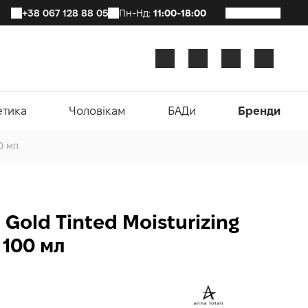
+38 067 128 88 05
Пн-Нд:
11:00-18:00
етика
Чоловікам
БАДи
Бренди
0 мл
 Gold Tinted Moisturizing
 100 мл