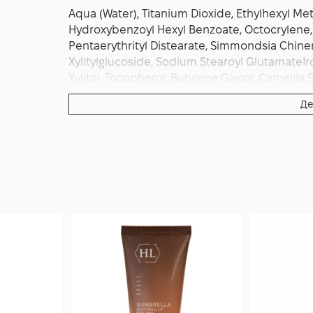
Aqua (Water), Titanium Dioxide, Ethylhexyl M
Hydroxybenzoyl Hexyl Benzoate, Octocrylene, D
Pentaerythrityl Distearate, Simmondsia Chinens
Xylitylglucoside, Sodium Stearoyl GlutamateIr
Xylitol, Tocopherol, Butylene Glycol, Camellia
Acryloyldimethyl Taurate Copolymer, Phenoxy
Де
Crosspolymer-6, Iron Oxide CI 77492, Iron Oxide
Chlorphenesin, EDTA, Parfum (Fragrance), Beta