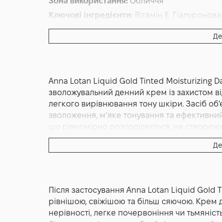
Зона використання:
Обличчя
Ключові інгредієнти:
Вітамін E, Гіалуронова
Основна дія:
Захист від сонця
,
З тоном
,
Зво
Де
Форма випуску:
Крем
Країна:
Ізраїль
Лінійка:
Anna Lotan Liquid Gold
Anna Lotan Liquid Gold Tinted Moisturizing
Альтернативна назва:
Liguid Gold Денний к
зволожувальний денний крем із захистом ві
легкого вирівнювання тону шкіри. Засіб об'є
зволоження, м’яке тонування та ефективний
що рівномірно розподіляється, не створюючи
природний відтінок, маскує дрібні недоскон
Де
максимальну природність зовнішнього вигля
забезпечити живлення та комфорт, і цей кр
компоненти, які насичують шкіру вологою та 
рослинні екстракти та м'які емоленти допом
Після застосування Anna Lotan Liquid Gold T
епідермісу, а також надають шкірі більш рі
рівнішою, свіжішою та більш сяючою. Крем д
забезпечує надійний захист від ультрафіол
нерівності, легке почервоніння чи тьмяніс
фотостаріння, появи пігментації та втрати е