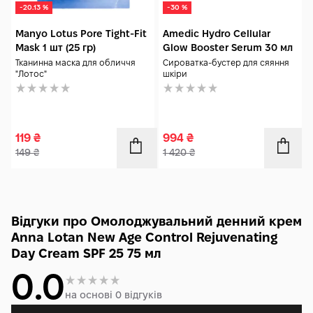
-20.13 %
-30 %
Manyo Lotus Pore Tight-Fit
Amedic Hydro Cellular
Mask 1 шт (25 гр)
Glow Booster Serum 30 мл
Тканинна маска для обличчя
Сироватка-бустер для сяяння
"Лотос"
шкіри
119
₴
994
₴
149
₴
1 420
₴
Відгуки про Омолоджувальний денний крем
Anna Lotan New Age Control Rejuvenating
Day Cream SPF 25 75 мл
0.0
на основі 0 відгуків