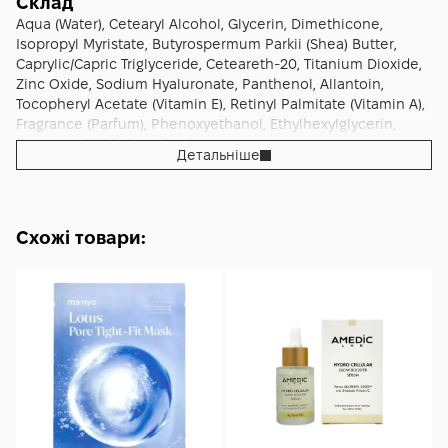
з’являється подразнення.
Склад
Aqua (Water), Cetearyl Alcohol, Glycerin, Dimethicone,
Isopropyl Myristate, Butyrospermum Parkii (Shea) Butter,
Caprylic/Capric Triglyceride, Ceteareth-20, Titanium Dioxide,
Zinc Oxide, Sodium Hyaluronate, Panthenol, Allantoin,
Tocopheryl Acetate (Vitamin E), Retinyl Palmitate (Vitamin A),
Fragrance (Parfum), Phenoxyethanol, Ethylhexylglycerin,
Disodium EDTA, Citric Acid.
Детальніше
Схожі товари: