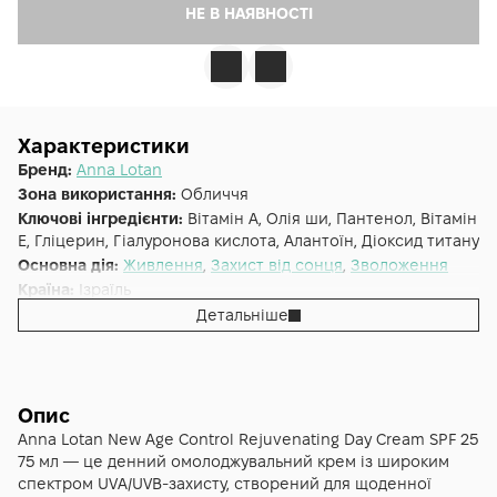
НЕ В НАЯВНОСТІ
Характеристики
Бренд:
Anna Lotan
Зона використання:
Обличчя
Ключові інгредієнти:
Вітамін А, Олія ши, Пантенол, Вітамін
E, Гліцерин, Гіалуронова кислота, Алантоїн, Діоксид титану
Основна дія:
Живлення
,
Захист від сонця
,
Зволоження
Країна:
Ізраїль
Лінійка:
Age Control
Детальніше
Опис
Anna Lotan New Age Control Rejuvenating Day Cream SPF 25
75 мл — це денний омолоджувальний крем із широким
спектром UVA/UVB-захисту, створений для щоденної