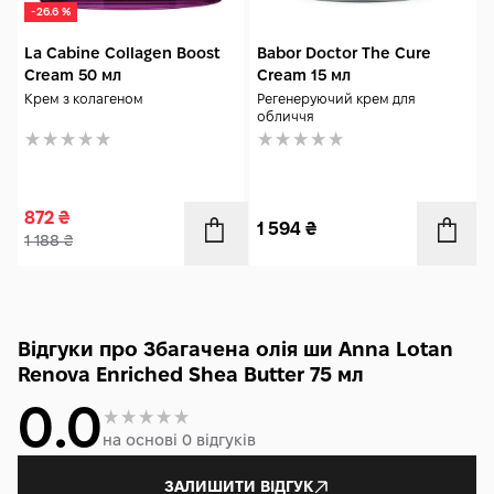
-26.6 %
La Cabine Collagen Boost
Babor Doctor The Cure
Cream 50 мл
Cream 15 мл
Крем з колагеном
Регенеруючий крем для
обличчя
872
₴
1 594
₴
1 188
₴
Відгуки про Збагачена олія ши Anna Lotan
Renova Enriched Shea Butter 75 мл
0.0
на основі 0 відгуків
ЗАЛИШИТИ ВІДГУК