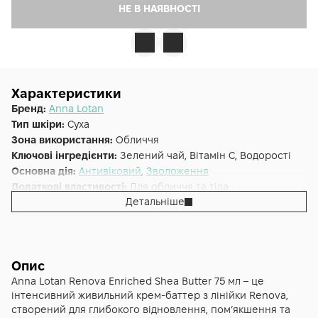
НЕ В НАЯВНОСТІ
Характеристики
Бренд:
Anna Lotan
Тип шкіри:
Суха
Зона використання:
Обличчя
Ключові інгредієнти:
Зелений чай, Вітамін C, Водорості
Основна дія:
Антивіковий
,
Зволоження
Додаткові властивості:
Для обличчя та тіла
Детальніше
Форма випуску:
Олія
Країна:
Ізраїль
Лінійка:
Anna Lotan Renova
Альтернативна назва:
Косметологічна олія ши Anna Lotan
Renova Enriched Shea Butter
Опис
Anna Lotan Renova Enriched Shea Butter 75 мл – це
інтенсивний живильний крем-баттер з лінійки Renova,
створений для глибокого відновлення, пом’якшення та