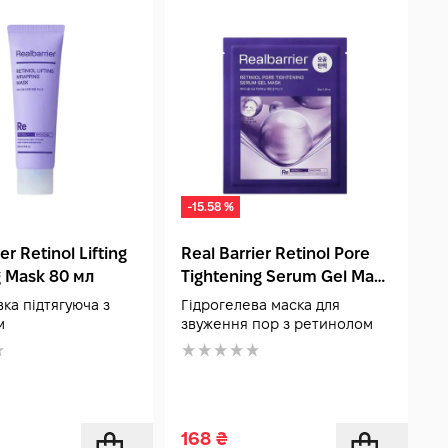
-15.58 %
er Retinol Lifting
Real Barrier Retinol Pore
S
 Mask 80 мл
Tightening Serum Gel Mask
T
1 шт (30 гр)
ка підтягуюча з
Гідрогелева маска для
Н
м
звуження пор з ретинолом
168
₴
1