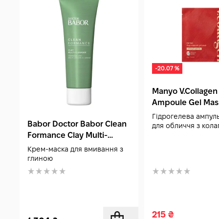
-20.07 %
Manyo V.Collage
Ampoule Gel Mas
Гідрогелева ампул
Babor Doctor Babor Clean
для обличчя з кол
Formance Clay Multi-
Cleanser 75 мл
Крем-маска для вмивання з
глиною
215
₴