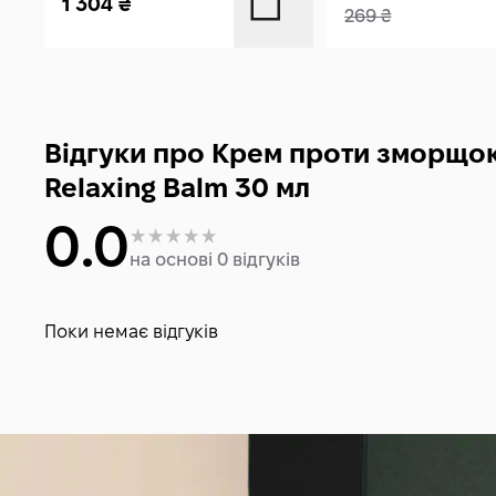
1 304
₴
269
₴
Відгуки про Крем проти зморщок
Relaxing Balm 30 мл
0.0
на основі 0 відгуків
Поки немає відгуків