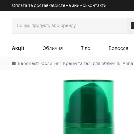
Оплата та доставка
Система знижок
Контакти
Акції
Обличчя
Тіло
Волосся
Behonest
/
Обличчя
/
Креми та гелі для обличчя
/
Anna