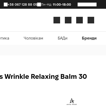
+38 067 128 88 05
Пн-Нд:
11:00-18:00
етика
Чоловікам
БАДи
Бренди
 Wrinkle Relaxing Balm 30