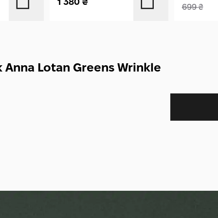
1 380
₴
699
₴
 Anna Lotan Greens Wrinkle