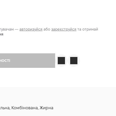
стувачам —
авторизуйся
або
зареєструйся
та отримай
ня
НОСТІ
мальна, Комбінована, Жирна