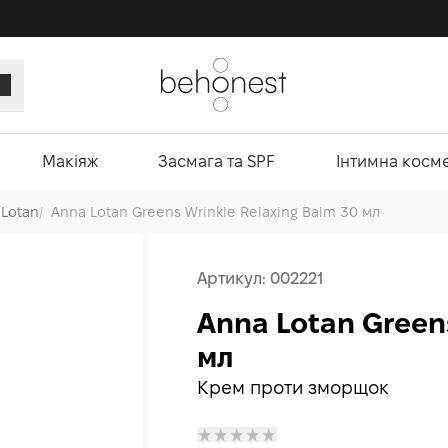
Макіяж
Засмага та SPF
Інтимна косм
 Lotan
/
Anna Lotan Greens Wrinkle Relaxing Balm 30 мл
Артикул:
002221
Anna Lotan Greens
мл
Крем проти зморщок