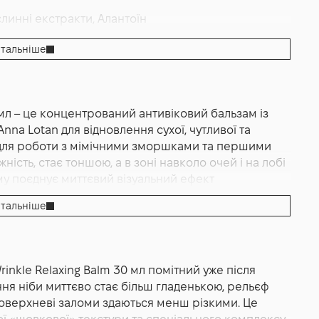
слинні екстракти, Алантоїн
тальніше
 мл – це концентрований антивіковий бальзам із
проти зморшок Anna Lotan Greens Wrinkle
nna Lotan для відновлення сухої, чутливої та
о для роботи з мімічними зморшками та першими
ість, стає тоншою, а в зоні навколо очей і на лобі
му поєднує миттєвий візуальний ефект
 однаково комфортний як у щоденній рутині, так і
тальніше
кстура Anna Lotan Greens Wrinkle Relaxing Balm 30
анням. Після нанесення вона перетворюється на
гладжує мімічні лінії й надає шкірі більш рівної,
овідає сучасний комплекс на основі силіконів,
rinkle Relaxing Balm 30 мл помітний уже після
пеціально підібрані емоленти, що створюють ефект
ня ніби миттєво стає більш гладенькою, рельєф
ру. Паралельно працює поєднання цінних олій та
 поверхневі заломи здаються менш різкими. Це
асло ши, сквалан, олія жожоба, олія обліпихи,