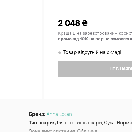
2 048
₴
Краща ціна зареєстрованим кори
промокод 10% на перше замовлен
Товар відсутній на складі
𒊹
НЕ В НАЯВ
Бренд:
Anna Lotan
Тип шкіри:
Для всіх типів шкіри, Суха, Нор
Зона використання:
Обличчя