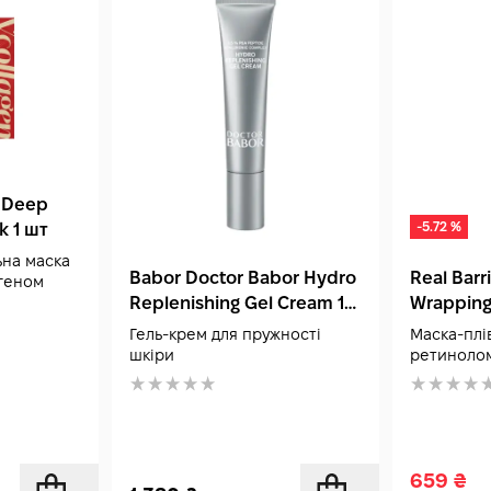
гладкою, підтягнутою й доглянутою.
n Deep
-5.72 %
k 1 шт
ьна маска
Babor Doctor Babor Hydro
Real Barri
агеном
Replenishing Gel Cream 15
Wrapping
мл
Гель-крем для пружності
Маска-плів
шкіри
ретиноло
659
₴