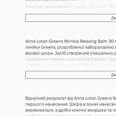
Ключові інгредієнти:
Сквалан, Вітамін E, Ро
Основна дія:
Від зморшок
Де
Форма випуску:
Крем
Країна:
Ізраїль
Лінійка:
Anna Lotan Greens
Anna Lotan Greens Wrinkle Relaxing Balm 30
Альтернативна назва:
Розслаблюючий крем 
лінійки Greens, розробленої лабораторією A
Relaxing Balm
вікової шкіри. Засіб створений спеціальн
ознаками в’янення, коли шкіра втрачає пружн
з’являються дрібні заломи. Формула бальза
розгладження з тривалим доглядом, тому він
Де
як експрес-засіб перед важливою подією. Те
мл м’яка, шовкова, із ледь відчутним ковз
тонку, майже невидиму плівку, яка візуально з
«відполірованої» поверхні. За таку дію відп
Відчутний результат від Anna Lotan Greens W
зокрема Polysilicone 11, амінокислоти та с
першого нанесення. Шкіра в зонах нанесен
миттєвої гладкості, не перевантажуючи шкі
вирівнюється, а дрібні мімічні зморшки та
натуральних екстрактів: у складі присутні м