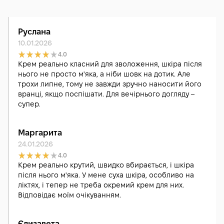
Руслана
10.01.2026
4.0
Крем реально класний для зволоження, шкіра після
нього не просто м'яка, а ніби шовк на дотик. Але
трохи липне, тому не завжди зручно наносити його
вранці, якщо поспішати. Для вечірнього догляду –
супер.
Маргарита
24.01.2026
4.0
Крем реально крутий, швидко вбирається, і шкіра
після нього м'яка. У мене суха шкіра, особливо на
ліктях, і тепер не треба окремий крем для них.
Відповідає моїм очікуванням.
Єлизавета