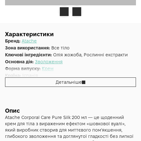
Характеристики
Бренд:
Atache
Зона використання:
Все тіло
Ключові інгредієнти:
Олія жожоба, Рослинні екстракти
Основна дія:
Зволоження
Форма випуску:
Крем
Країна:
Іспанія
Детальніше
Лінійка:
Atache CORPORAL CARE
Альтернативна назва:
Corporal care PURE SILK
Опис
Atache Corporal Care Pure Silk 200 мл — це щоденний
крем для тіла з вираженим ефектом «шовкової вуалі»,
який виробник створив для миттєвого пом’якшення,
глибокого зволоження та доглянутої гладкості без липкої