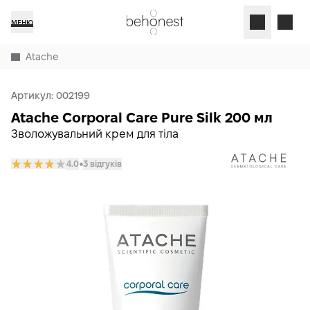
МЕНЮ
Atache
Артикул:
002199
Atache Corporal Care Pure Silk 200 мл
Зволожувальний крем для тіла
4.0
3 відгуків
𒊹