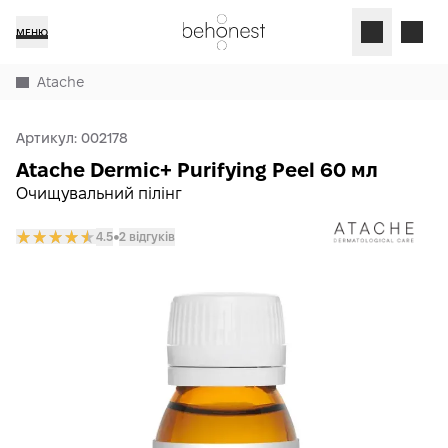
МЕНЮ
Atache
Артикул:
002178
Atache Dermic+ Purifying Peel 60 мл
Очищувальний пілінг
4.5
2 відгуків
𒊹