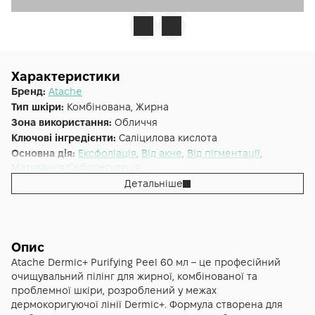
Характеристики
Бренд:
Atache
Тип шкіри:
Комбінована, Жирна
Зона використання:
Обличчя
Ключові інгредієнти:
Саліцилова кислота
Основна дія:
Ексфоліація
,
Від акне
,
Від пігментації
,
Матування/Себорегуляція
Форма випуску:
Пілінг
Детальніше
Країна:
Іспанія
Лінійка:
Atache Dermic+
Альтернативна назва:
Dermic Purefyng peel professional
Опис
Atache Dermic+ Purifying Peel 60 мл – це професійний
очищувальний пілінг для жирної, комбінованої та
проблемної шкіри, розроблений у межах
дермокоригуючої лінії Dermic+. Формула створена для