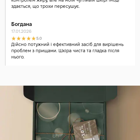
контролем жиру, але на моїй чутливій шкірі іноді
здається, що трохи пересушує.
Богдана
17.01.2026
5.0
Дійсно потужний і ефективний засіб для вирішень
проблем з прищами. Шкіра чиста та гладка після
нього.