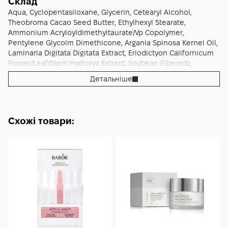
ефективність доглядової рутини.
Склад
Aqua, Cyclopentasiloxane, Glycerin, Cetearyl Alcohol,
Theobroma Cacao Seed Butter, Ethylhexyl Stearate,
Ammonium Acryloyldimethyltaurate/Vp Copolymer,
Pentylene Glycolm Dimethicone, Argania Spinosa Kernel Oil,
Laminaria Digitata Digitata Extract, Eriodictyon Californicum
Flower/Leaf/Stem Hydrolyz Extract, Soybean Fiberedz,
Tocopheryl Acetate, Sodium Hyaluronate, Baicalin,
Детальніше
Phytosphingosine, Cholesterol, Butylene Glycol,
Dimethicone Crosspolymer, Phenoxyethanol, Sodium
Lauroyl Lactylate, Propanediol, Peg-20 Stearate, Sodium
Citrate, Disodium Edta, Benzophenone-4, Parfum,
Схожі товари:
Ethylhexylglycerin, Ceramide Nop, Xanthan Gum, Carbomer,
Ceramide Ap, Bht, Citric Acid, Sodium Hydroxide, CI 19140, CI
17200, CI 42090.