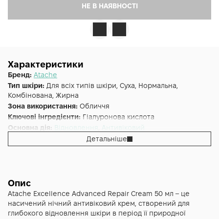
НЕ В НАЯВНОСТІ
Характеристики
Бренд:
Atache
Тип шкіри:
Для всіх типів шкіри, Суха, Нормальна,
Комбінована, Жирна
Зона використання:
Обличчя
Ключові інгредієнти:
Гіалуронова кислота
Основна дія:
Відновлення
,
Антивіковий
Додаткові властивості:
Нічний крем
Детальніше
Форма випуску:
Крем
Країна:
Іспанія
Лінійка:
Atache Excellence
Альтернативна назва:
Excellence Advanced Repair Cream
Опис
Atache Excellence Advanced Repair Cream 50 мл – це
насичений нічний антивіковий крем, створений для
глибокого відновлення шкіри в період її природної