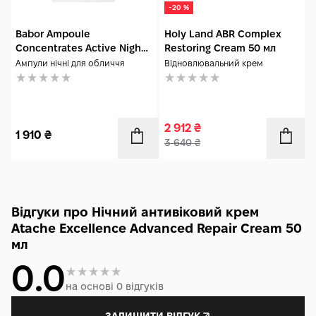
-20 %
Babor Ampoule
Holy Land ABR Complex
Concentrates Active Night
Restoring Cream 50 мл
7x2 мл
Ампули нічні для обличчя
Відновлювальний крем
2 912
₴
1 910
₴
3 640
₴
Відгуки про Нічний антивіковий крем
Atache Excellence Advanced Repair Cream 50
мл
0.0
на основі 0 відгуків