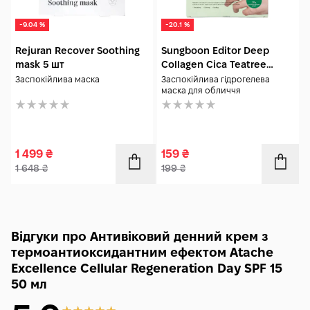
-9.04 %
-20.1 %
Rejuran Recover Soothing
Sungboon Editor Deep
mask 5 шт
Collagen Cica Teatree
Soothing Mask 1 шт
Заспокійлива маска
Заспокійлива гідрогелева
маска для обличчя
1 499
₴
159
₴
1 648
₴
199
₴
Відгуки про Антивіковий денний крем з
термоантиоксидантним ефектом Atache
Excellence Cellular Regeneration Day SPF 15
50 мл