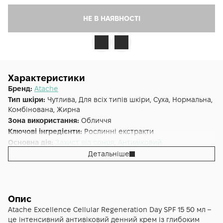
НЕ В НАЯВНОСТІ
Характеристики
Бренд:
Atache
Тип шкіри:
Чутлива, Для всіх типів шкіри, Суха, Нормальна,
Комбінована, Жирна
Зона використання:
Обличчя
Ключові інгредієнти:
Рослинні екстракти
Основна дія:
Захист від сонця
,
Антивіковий
Додаткові властивості:
Без парабенів, Без сульфатів
Детальніше
Форма випуску:
Крем
Країна:
Іспанія
Лінійка:
Atache Excellence
Альтернативна назва:
Excellence Cellular Regenaration day
Опис
SPF15
Atache Excellence Cellular Regeneration Day SPF 15 50 мл –
це інтенсивний антивіковий денний крем із глибоким