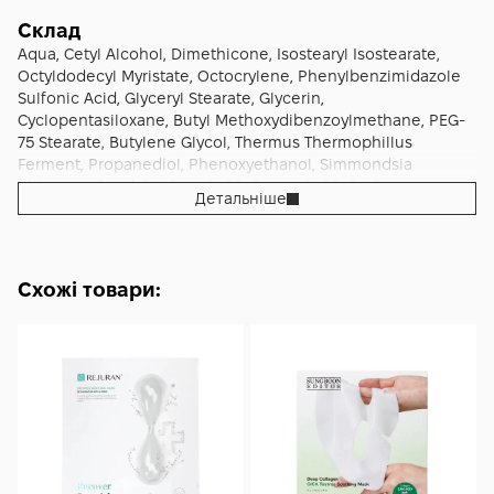
Склад
Aqua, Cetyl Alcohol, Dimethicone, Isostearyl Isostearate,
Octyldodecyl Myristate, Octocrylene, Phenylbenzimidazole
Sulfonic Acid, Glyceryl Stearate, Glycerin,
Cyclopentasiloxane, Butyl Methoxydibenzoylmethane, PEG-
75 Stearate, Butylene Glycol, Thermus Thermophillus
Ferment, Propanediol, Phenoxyethanol, Simmondsia
Chinensis Seed Oil, Ceteth-20, Steareth-20, Sodium
Детальніше
Hydroxide, Xanthan Gum, Citric Acid, Parfum, Dichlorobenzyl
Alcohol, Disodium EDTA, Benzoic Acid, Eriodictyon
Californicum Flower/Leaf/Stem Extract, Dehydroacetic Acid,
Scutellaria Baicalensis Root Extract, BHT, Ethylhexylglycerin,
Схожі товари:
Potassium Sorbate, CI 17200.