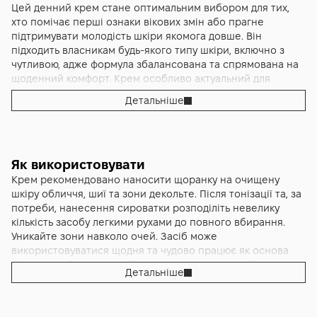
більш гладкою, пружною та рівною, а прояви вікових змін
зменшити наслідки впливу навколишнього середовища,
Цей денний крем стане оптимальним вибором для тих,
зменшуються завдяки комплексному поєднанню
включно з забрудненнями та сонячною активністю,
хто помічає перші ознаки вікових змін або прагне
антиоксидантів, регенеруючих компонентів та
завдяки поєднанню антиоксидантів і SPF 15. Обличчя
підтримувати молодість шкіри якомога довше. Він
сонцезахисних фільтрів . Крем розроблений у
виглядає свіжішим, відпочилим і більш молодим, ніби
підходить власникам будь-якого типу шкіри, включно з
професійних лабораторіях Atache та відповідає високим
наповненим енергією зсередини. Регулярне
чутливою, адже формула збалансована та спрямована на
стандартам дермокосметології, забезпечуючи ефект
застосування забезпечує стале покращення загального
щоденний комфорт. Крем особливо актуальний для
інтенсивного омолодження та комфортного щоденного
стану шкіри, відновлює її бар’єр та підсилює природні
жителів міста, де шкіра щоденно стикається зі стресом,
Детальніше
захисту.
механізми оновлення.
забрудненням та перепадами температур. Підійде як
жінкам, так і чоловікам, що шукають професійний
антивіковий засіб з регенеруючими властивостями та
базовим захистом від сонця.
Як використовувати
Крем рекомендовано наносити щоранку на очищену
шкіру обличчя, шиї та зони декольте. Після тонізації та, за
потреби, нанесення сироватки розподіліть невелику
кількість засобу легкими рухами до повного вбирання.
Уникайте зони навколо очей. Засіб може
використовуватися щодня та чудово працює як основа
під макіяж. Якщо передбачається тривале перебування на
Детальніше
сонці, варто додатково використовувати засіб із вищим
SPF поверх денного крему.